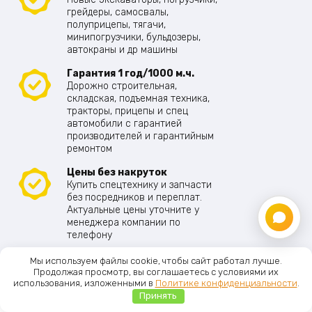
грейдеры, самосвалы,
полуприцепы, тягачи,
минипогрузчики, бульдозеры,
автокраны и др машины
Гарантия 1 год/1000 м.ч.
Дорожно строительная,
складская, подъемная техника,
тракторы, прицепы и спец
автомобили с гарантией
производителей и гарантийным
ремонтом
Цены без накруток
Купить спецтехнику и запчасти
без посредников и переплат.
Актуальные цены уточните у
менеджера компании по
телефону
Предложения
Мы используем файлы cookie, чтобы сайт работал лучше.
От следующих компаний: ВТБ,
Продолжая просмотр, вы соглашаетесь с условиями их
использования, изложенными в
Политике конфиденциальности
.
Сберлизинг, Газпромлизинг,
Европлан, Carcade, Балтийский
Принять
Главная
Меню
Каталог
Корзина
лизинг, Альфализинг и др