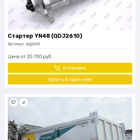
Стартер YN48 (QDJ2610)
Артикул:
qdj2610
Цена
20 700
руб.
В корзину
Купить в один
клик