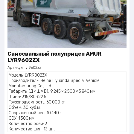
Самосвальный полуприцеп AMUR
LYR9602ZX
Артикул:
lyr9602zx
Модель: LYR9002ZX
Производитель: Heihe Liyuanda Special Vehicle
Manufacturing Co., Ltd.
Габариты (Д × Ш × В): 9 245 × 2 500 × 3 840 мм
Шины: 315/80R22.5
Грузоподъемность: 60 000 кг
Объем: 30 куб.м.
Снаряженный вес: 10 440 кг
ССУ: 1 380 мм
Количество осей: 3
Количество шин: 13 шт.