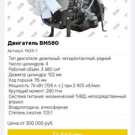
Двигатель BM58G
Артикул:
YN33-1
Тип двигателя: дизельный, четырёхтактный, рядный
Число цилиндров: 4
Рабочий объём: 3 680 см³
Диаметр цилиндра: 102 мм
Ход поршня: 115 мм
Мощность: 76 кВт (104 л. с.) при 2 400 об/мин
Крутящий момент: 280 Н·м
Система питания: механический ТНВД, непосредственный
впрыск
Воздухоподача: атмосферная
Степень сжатия: 17,5:1
Расход топлива: 202 г/кВт·ч
Цена
300 000
руб.
Охлаждение: жидкостное с принудительной циркуляцией
Маслоёмкость картера: 19 л (верхний уровень), 16 л
В корзину
(нижний уровень)