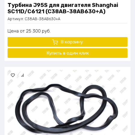
Турбина J95S для двигателя Shanghai
SC11D/C6121 (C38AB-38AB630+A)
Артикул:
C38AB-38AB630+A
Цена
25 300
руб.
В корзину
Купить в один
клик