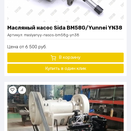
Масляный насос Sida BM58G/Yunnei YN38
Артикул:
maslyanyy-nasos-bm58g-yn38
Цена
6 500
руб.
В корзину
Купить в один
клик