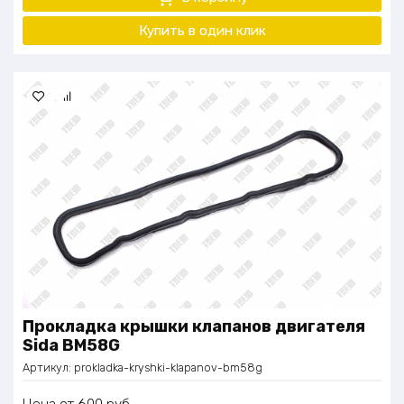
Мультиязычная комплектация навесного оборудования:
Купить в один
клик
стартер, генератор, турбина, компрессор
Экологический класс: Евро-3
Сухая масса: 340–350 кг
Габариты: 692 × 492 × 1 100 мм (L×W×H)
Прокладка крышки клапанов двигателя
Sida BM58G
Артикул:
prokladka-kryshki-klapanov-bm58g