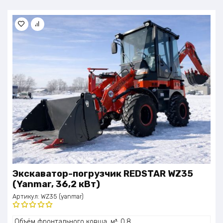
Экскаватор-погрузчик REDSTAR WZ35
(Yanmar, 36,2 кВт)
Артикул:
WZ35 (yanmar)
Оценка
Объём фронтального ковша, м³: 0,8