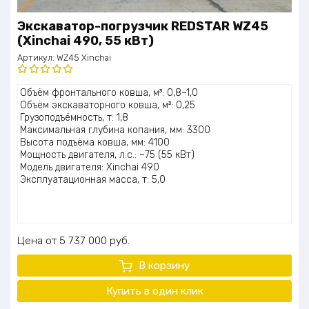
Экскаватор-погрузчик REDSTAR WZ45
(Xinchai 490, 55 кВт)
Артикул:
WZ45 Xinchai
Оценка
Объём фронтального ковша, м³: 0,8–1,0
5.00
из 5
Объём экскаваторного ковша, м³: 0,25
Грузоподъёмность, т: 1,8
Максимальная глубина копания, мм: 3300
Высота подъёма ковша, мм: 4100
Мощность двигателя, л.с.: ~75 (55 кВт)
Модель двигателя: Xinchai 490
Эксплуатационная масса, т: 5,0
Цена
5 737 000
руб.
В корзину
Купить в один клик