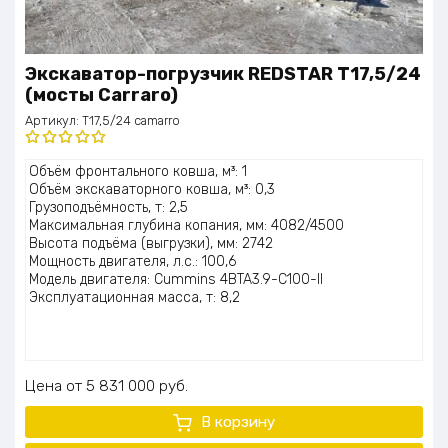
Экскаватор-погрузчик REDSTAR T17,5/24
(мосты Carraro)
Артикул:
T17,5/24 camarro
Оценка
Объём фронтального ковша, м³: 1
5.00
из 5
Объём экскаваторного ковша, м³: 0,3
Грузоподъёмность, т: 2,5
Максимальная глубина копания, мм: 4082/4500
Высота подъёма (выгрузки), мм: 2742
Мощность двигателя, л.с.: 100,6
Модель двигателя: Cummins 4BTA3.9-C100-II
Эксплуатационная масса, т: 8,2
Цена
5 831 000
руб.
В корзину