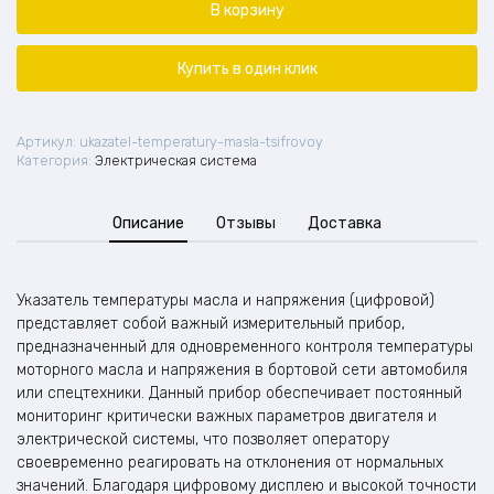
температуры
В корзину
масла
и
напряжения
Купить в один клик
(цифровой)
Артикул:
ukazatel-temperatury-masla-tsifrovoy
Категория:
Электрическая система
Описание
Отзывы
Доставка
Указатель температуры масла и напряжения (цифровой)
представляет собой важный измерительный прибор,
предназначенный для одновременного контроля температуры
моторного масла и напряжения в бортовой сети автомобиля
или спецтехники. Данный прибор обеспечивает постоянный
мониторинг критически важных параметров двигателя и
электрической системы, что позволяет оператору
своевременно реагировать на отклонения от нормальных
значений. Благодаря цифровому дисплею и высокой точности