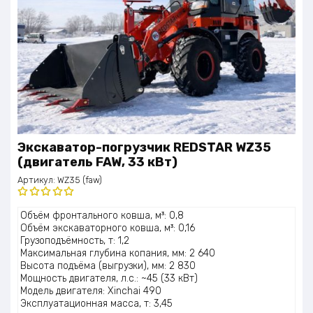
Экскаватор-погрузчик REDSTAR WZ35
(двигатель FAW, 33 кВт)
Артикул:
WZ35 (faw)
Оценка
Объём фронтального ковша, м³: 0,8
5.00
из 5
Объём экскаваторного ковша, м³: 0,16
Грузоподъёмность, т: 1,2
Максимальная глубина копания, мм: 2 640
Высота подъёма (выгрузки), мм: 2 830
Мощность двигателя, л.с.: ~45 (33 кВт)
Модель двигателя: Xinchai 490
Эксплуатационная масса, т: 3,45