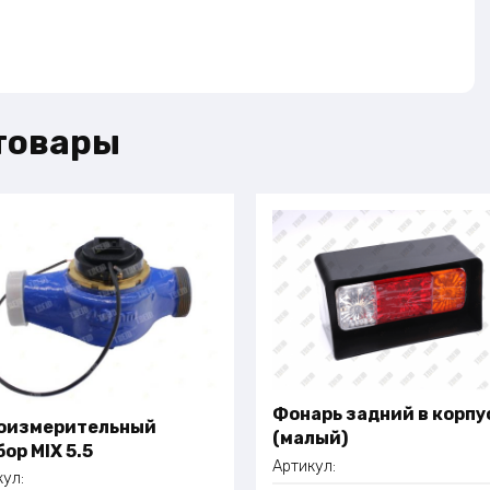
товары
Фонарь задний в корпу
оизмерительный
(малый)
ор MIX 5.5
Артикул:
кул: