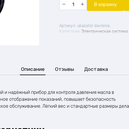
Количество
В корзину
товара
Указатель
давления
масла
Артикул:
ukazatel davlenia
ДВС
Категория:
Электрическая система
Описание
Отзывы
Доставка
й и надёжный прибор для контроля давления масла в
ивное отображение показаний, повышает безопасность
ское обслуживание. Лёгкий вес и стандартные размеры дел