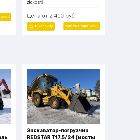
zidkosti
Цена
2 400
руб.
н клик
В корзину
Купить в один клик
Экскаватор-погрузчик
ель
REDSTAR T17,5/24 (мосты