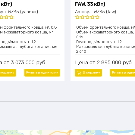
 кВт)
FAW, 33 кВт)
кул:
WZ35 (yanmar)
Артикул:
WZ35 (faw)
нка
Оценка
м фронтального ковша, м³: 0,8
Объём фронтального ковша, м³:
0
из 5
5.00
из 5
м экскаваторного ковша, м³:
Объём экскаваторного ковша, 
0,16
подъёмность, т: 1,2
Грузоподъёмность, т: 1,2
имальная глубина копания, мм:
Максимальная глубина копания
0
2 640
та подъёма (выгрузки), мм: 2
Высота подъёма (выгрузки), мм
830
а
3 073 000
руб.
Цена
2 895 000
руб.
сть двигателя, л.с.: ~49 (36,2
Мощность двигателя, л.с.: ~45 
кВт)
 корзину
Купить в один клик
В корзину
Купить в оди
ль двигателя: Yanmar
Модель двигателя: Xinchai 490
луатационная масса, т: 3,45
Эксплуатационная масса, т: 3,