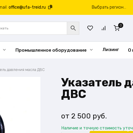
mail:
office@ufa-treid.ru
Выбрать регион...
0
Лизинг
Промышленное оборудование
О
ель давления масла ДВС
Указатель 
ДВС
2 500
руб.
Наличие и точную стоимость уто