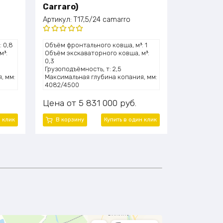
Carraro)
Артикул:
T17,5/24 camarro
Оценка
 0,8
Объём фронтального ковша, м³: 1
5.00
из 5
м³:
Объём экскаваторного ковша, м³:
0,3
Грузоподъёмность, т: 2,5
, мм:
Максимальная глубина копания, мм:
4082/4500
: 2
Высота подъёма (выгрузки), мм: 2742
Мощность двигателя, л.с.: 100,6
Цена
5 831 000
руб.
(33
Модель двигателя: Cummins
4BTA3.9-C100-II
н клик
В корзину
Купить в один клик
Эксплуатационная масса, т: 8,2
45