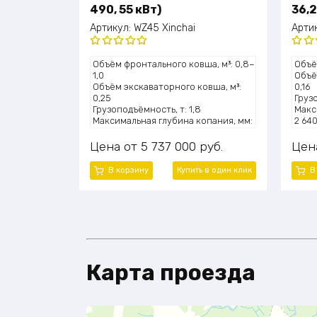
490, 55 кВт)
36,2
Артикул:
WZ45 Xinchai
Арти
Оценка
Оце
Объём фронтального ковша, м³: 0,8–
Объё
5.00
из 5
5.0
1,0
Объё
Объём экскаваторного ковша, м³:
0,16
0,25
Грузо
Грузоподъёмность, т: 1,8
Макс
Максимальная глубина копания, мм:
2 64
3300
Высо
Высота подъёма ковша, мм: 4100
830
Цена
5 737 000
руб.
Цен
Мощность двигателя, л.с.: ~75 (55
Мощно
кВт)
кВт)
В корзину
Купить в один клик
В
Модель двигателя: Xinchai 490
Моде
Эксплуатационная масса, т: 5,0
Эксп
Карта проезда