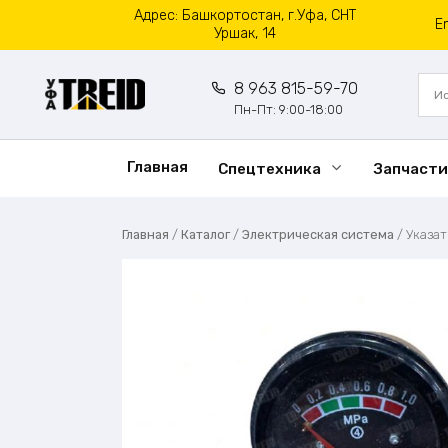
Перейти
Адрес: Башкортостан, г.Уфа, СНТ
E
к
Уршак, 14
содержанию
8 963 815-59-70
Пн-Пт: 9:00-18:00
Главная
Спецтехника
Запчасти
Главная
/
Каталог
/
Электрическая система
/
Указат