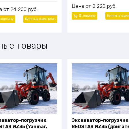
Цена
2 220
руб.
а
24 200
руб.
В корзину
Купить в оди
 корзину
Купить в один клик
ные товары
каватор-погрузчик
Экскаватор-погрузчик
STAR WZ35 (Yanmar,
REDSTAR WZ35 (двигат