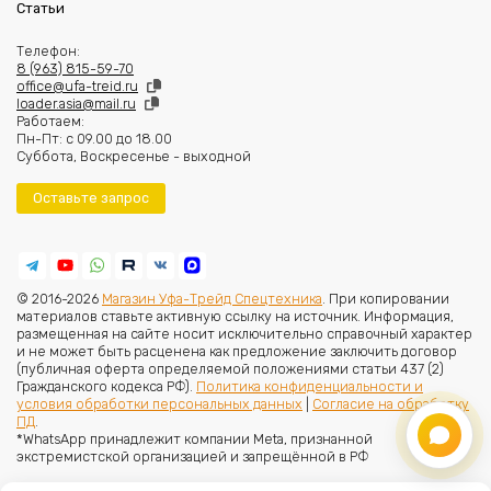
Статьи
Телефон:
8 (963) 815-59-70
office@ufa-treid.ru
loader.asia@mail.ru
Работаем:
Пн-Пт: с 09.00 до 18.00
Суббота, Воскресенье - выходной
Оставьте запрос
© 2016-2026
Магазин Уфа-Трейд Спецтехника
. При копировании
материалов ставьте активную ссылку на источник. Информация,
размещенная на сайте носит исключительно справочный характер
и не может быть расценена как предложение заключить договор
(публичная оферта определяемой положениями статьи 437 (2)
Гражданского кодекса РФ).
Политика конфиденциальности и
условия обработки персональных данных
|
Согласие на обработку
ПД
.
*WhatsApp принадлежит компании Meta, признанной
экстремистской организацией и запрещённой в РФ