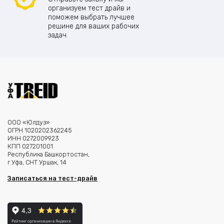
организуем тест драйв и
поможем выбрать лучшее
решине для ваших рабочих
задач
ООО «Юлдуз»
ОГРН 1020202362245
ИНН 0272009923
КПП 027201001
Республика Башкортостан,
г.Уфа, СНТ Уршак, 14
Записаться на тест-драйв