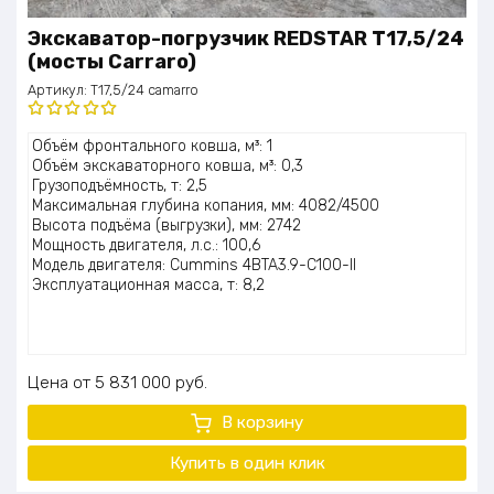
Экскаватор-погрузчик REDSTAR T17,5/24
(мосты Carraro)
Артикул:
T17,5/24 camarro
Оценка
Объём фронтального ковша, м³: 1
5.00
из 5
Объём экскаваторного ковша, м³: 0,3
Грузоподъёмность, т: 2,5
Максимальная глубина копания, мм: 4082/4500
Высота подъёма (выгрузки), мм: 2742
Мощность двигателя, л.с.: 100,6
Модель двигателя: Cummins 4BTA3.9-C100-II
Эксплуатационная масса, т: 8,2
Цена
5 831 000
руб.
В корзину
Купить в один клик