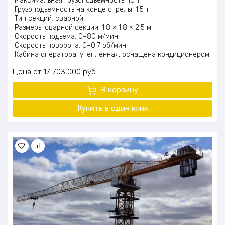
Максимальная грузоподъёмность: 10 т
Грузоподъёмность на конце стрелы: 1,5 т
Тип секций: сварной
Размеры сварной секции: 1,8 × 1,8 × 2,5 м
Скорость подъёма: 0–80 м/мин
Скорость поворота: 0–0,7 об/мин
Кабина оператора: утепленная, оснащена кондиционером
и бортовым компьютером
Цена
17 703 000
руб.
Комплектация: включает охват с креплениями
Вес крана: 58 т
В корзину
Вес противовеса: 22,4 т
Купить в один клик