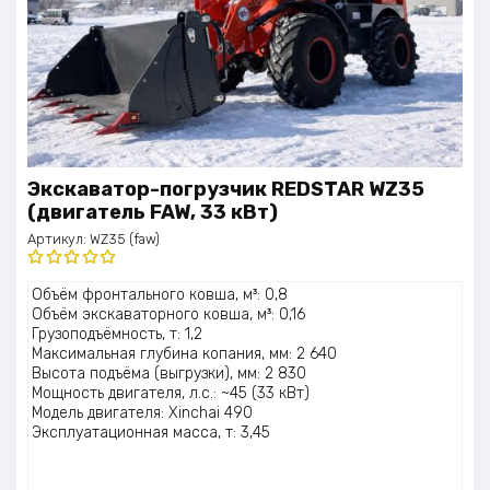
Экскаватор-погрузчик REDSTAR WZ35
(двигатель FAW, 33 кВт)
Артикул:
WZ35 (faw)
Оценка
Объём фронтального ковша, м³: 0,8
5.00
из 5
Объём экскаваторного ковша, м³: 0,16
Грузоподъёмность, т: 1,2
Максимальная глубина копания, мм: 2 640
Высота подъёма (выгрузки), мм: 2 830
Мощность двигателя, л.с.: ~45 (33 кВт)
Модель двигателя: Xinchai 490
Эксплуатационная масса, т: 3,45