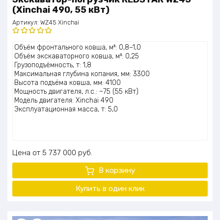
(Xinchai 490, 55 кВт)
Артикул:
WZ45 Xinchai
Оценка
Объём фронтального ковша, м³: 0,8–1,0
5.00
из 5
Объём экскаваторного ковша, м³: 0,25
Грузоподъёмность, т: 1,8
Максимальная глубина копания, мм: 3300
Высота подъёма ковша, мм: 4100
Мощность двигателя, л.с.: ~75 (55 кВт)
Модель двигателя: Xinchai 490
Эксплуатационная масса, т: 5,0
Цена
5 737 000
руб.
В корзину
Купить в один клик