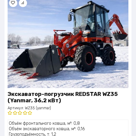
Экскаватор-погрузчик REDSTAR WZ35
(Yanmar, 36,2 кВт)
Артикул:
WZ35 (yanmar)
Оценка
Объём фронтального ковша, м³: 0,8
5.00
из 5
Объём экскаваторного ковша, м³: 0,16
Грузоподъёмность, т: 1,2