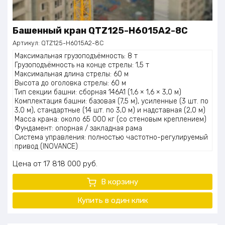
Башенный кран QTZ125-H6015A2-8C
Артикул:
QTZ125-H6015A2-8C
Максимальная грузоподъёмность: 8 т
Грузоподъёмность на конце стрелы: 1,5 т
Максимальная длина стрелы: 60 м
Высота до оголовка стрелы: 60 м
Тип секции башни: сборная 146A1 (1,6 × 1,6 × 3,0 м)
Комплектация башни: базовая (7,5 м), усиленные (3 шт. по
3,0 м), стандартные (14 шт. по 3,0 м) и надставная (2,0 м)
Масса крана: около 65 000 кг (со стеновым креплением)
Фундамент: опорная / закладная рама
Система управления: полностью частотно-регулируемый
привод (INOVANCE)
Кабель питания: 70 м
Цена
17 818 000
руб.
Стальной канат: 350 м
В корзину
Купить в один клик