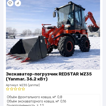
Экскаватор-погрузчик REDSTAR WZ35
(Yanmar, 36,2 кВт)
Артикул:
WZ35 (yanmar)
Оценка
Объём фронтального ковша, м³: 0,8
5.00
из 5
Объём экскаваторного ковша, м³: 0,16
Грузоподъёмность, т: 1,2