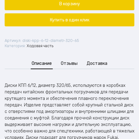
КПП
В корзину
(6/12,
диаметр
320/65)
Купить в один клик
Артикул:
diski-kpp-6-12-diametr-320-65
Категория:
Ходовая часть
Описание
Отзывы
Доставка
Диски КПП 6/12, диаметр 320/65, используются в коробках
передач китайских фронтальных погрузчиков для передачи
крутящего момента и обеспечения плавного переключения
передач. Изделие представляет собой крупный стальной диск
с отверстиями под амортизаторы и внутренними шлицами для
соединения с муфтой. Благодаря прочной конструкции диск
выдерживает высокие нагрузки и длительную эксплуатацию,
что особенно важно для спецтехники, работающей в тяжелых
условиях. Диски подходят для погрузчиков марок Fukai,