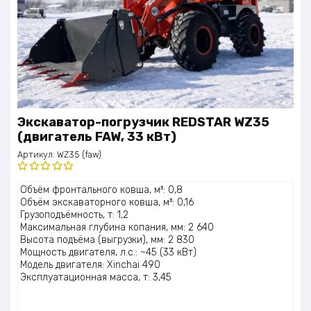
Экскаватор-погрузчик REDSTAR WZ35
(двигатель FAW, 33 кВт)
Артикул:
WZ35 (faw)
Оценка
Объём фронтального ковша, м³: 0,8
5.00
из 5
Объём экскаваторного ковша, м³: 0,16
Грузоподъёмность, т: 1,2
Максимальная глубина копания, мм: 2 640
Высота подъёма (выгрузки), мм: 2 830
Мощность двигателя, л.с.: ~45 (33 кВт)
Модель двигателя: Xinchai 490
Эксплуатационная масса, т: 3,45