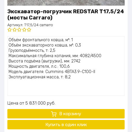
Экскаватор-погрузчик REDSTAR T17,5/24
(мосты Carraro)
Артикул:
T17,5/24 camarro
Оценка
Объём фронтального ковша, м³: 1
5.00
из 5
Объём экскаваторного ковша, м³: 0,3
Грузоподъёмность, т: 2,5
Максимальная глубина копания, мм: 4082/4500
Высота подъёма (выгрузки), мм: 2742
Мощность двигателя, л.с.: 100,6
Модель двигателя: Cummins 4BTA3.9-C100-II
Эксплуатационная масса, т: 8,2
Цена
5 831 000
руб.
В корзину
Купить в один клик