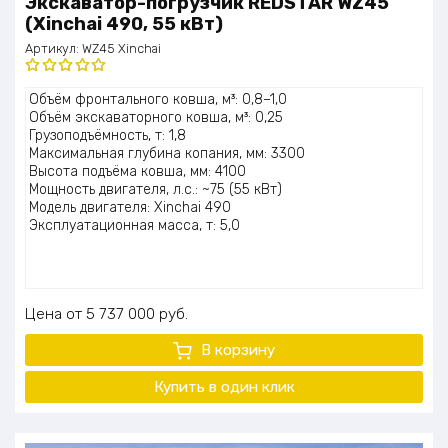
Экскаватор-погрузчик REDSTAR WZ45
(Xinchai 490, 55 кВт)
Артикул:
WZ45 Xinchai
Оценка
Объём фронтального ковша, м³: 0,8–1,0
5.00
из 5
Объём экскаваторного ковша, м³: 0,25
Грузоподъёмность, т: 1,8
Максимальная глубина копания, мм: 3300
Высота подъёма ковша, мм: 4100
Мощность двигателя, л.с.: ~75 (55 кВт)
Модель двигателя: Xinchai 490
Эксплуатационная масса, т: 5,0
Цена
5 737 000
руб.
В корзину
Купить в один клик