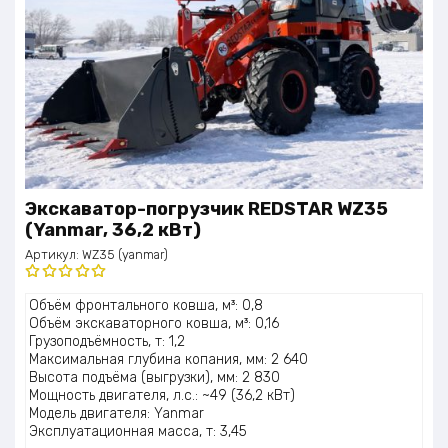
Экскаватор-погрузчик REDSTAR WZ35
(Yanmar, 36,2 кВт)
Артикул:
WZ35 (yanmar)
Оценка
Объём фронтального ковша, м³: 0,8
5.00
из 5
Объём экскаваторного ковша, м³: 0,16
Грузоподъёмность, т: 1,2
Максимальная глубина копания, мм: 2 640
Высота подъёма (выгрузки), мм: 2 830
Мощность двигателя, л.с.: ~49 (36,2 кВт)
Модель двигателя: Yanmar
Эксплуатационная масса, т: 3,45