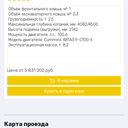
Оценка
Объём фронтального ковша, м³: 1
5.00
из 5
Объём экскаваторного ковша, м³: 0,3
Грузоподъёмность, т: 2,5
Максимальная глубина копания, мм: 4082/4500
Высота подъёма (выгрузки), мм: 2742
Мощность двигателя, л.с.: 100,6
Модель двигателя: Cummins 4BTA3.9-C100-II
Эксплуатационная масса, т: 8,2
Цена
5 831 000
руб.
В корзину
Купить в один клик
Карта проезда