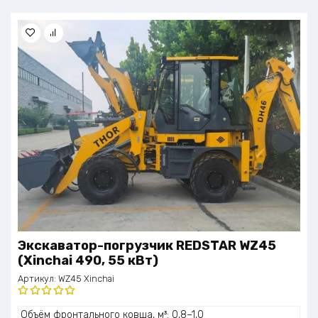
Экскаватор-погрузчик REDSTAR WZ45
(Xinchai 490, 55 кВт)
Артикул:
WZ45 Xinchai
Оценка
Объём фронтального ковша, м³: 0,8–1,0