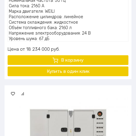
Номинальная частота: 50 Гц
Сила тока: 2160 А
Марка двигателя: WEILI
Расположение цилиндров: линейное
Система охлаждения: жидкостное
Объём топливного бака: 2160 л
Напряжение электрооборудования: 24 В
Уровень шума: 67 дБ
Масса: 10000 кг
Цена
18 234 000
руб.
Дополнительно: система автоматического ввода резерва
(АВР)
В корзину
Купить в один клик