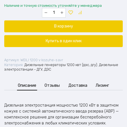
Наличие и точную стоимость уточняйте у менеджера
Количество
товара
Дизельная
электростанция
В корзину
1200
в
кожухе
Купить в один клик
с
АВР
Артикул:
WEILI 1200 v kozuhe-s avr
Категория:
Дизельные генераторы 1200 квт (дэс, дгу)
,
Дизельные
электростанции - ДГУ, ДЭС
Описание
Отзывы
Доставка
Лизинг
Дизельная электростанция мощностью 1200 кВт в защитном
кожухе с системой автоматического ввода резерва (АВР) —
комплексное решение для организации бесперебойного
электроснабжения в любых климатических условиях.