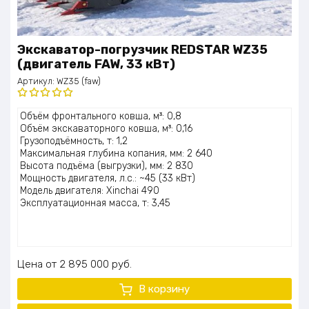
Экскаватор-погрузчик REDSTAR WZ35
(двигатель FAW, 33 кВт)
Артикул:
WZ35 (faw)
Оценка
Объём фронтального ковша, м³: 0,8
5.00
из 5
Объём экскаваторного ковша, м³: 0,16
Грузоподъёмность, т: 1,2
Максимальная глубина копания, мм: 2 640
Высота подъёма (выгрузки), мм: 2 830
Мощность двигателя, л.с.: ~45 (33 кВт)
Модель двигателя: Xinchai 490
Эксплуатационная масса, т: 3,45
Цена
2 895 000
руб.
В корзину