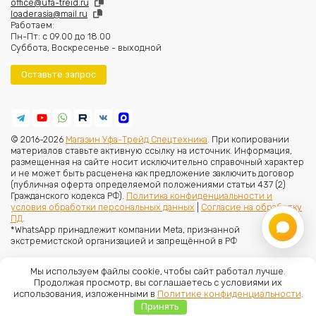
office@ufa-treid.ru
loader.asia@mail.ru
Работаем:
Пн-Пт: с 09.00 до 18.00
Суббота, Воскресенье - выходной
Оставьте запрос
© 2016-2026
Магазин Уфа-Трейд Спецтехника
. При копировании
материалов ставьте активную ссылку на источник. Информация,
размещенная на сайте носит исключительно справочный характер
и не может быть расценена как предложение заключить договор
(публичная оферта определяемой положениями статьи 437 (2)
Гражданского кодекса РФ).
Политика конфиденциальности и
условия обработки персональных данных
|
Согласие на обработку
ПД
.
*WhatsApp принадлежит компании Meta, признанной
экстремистской организацией и запрещённой в РФ
Мы используем файлы cookie, чтобы сайт работал лучше.
Продолжая просмотр, вы соглашаетесь с условиями их
использования, изложенными в
Политике конфиденциальности
.
Принять
Главная
Меню
Каталог
Корзина