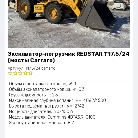
Экскаватор-погрузчик REDSTAR T17,5/24
(мосты Carraro)
Артикул:
T17,5/24 camarro
Оценка
Объём фронтального ковша, м³: 1
5.00
из 5
Объём экскаваторного ковша, м³: 0,3
Грузоподъёмность, т: 2,5
Максимальная глубина копания, мм: 4082/4500
Высота подъёма (выгрузки), мм: 2742
Мощность двигателя, л.с.: 100,6
Модель двигателя: Cummins 4BTA3.9-C100-II
Эксплуатационная масса, т: 8,2