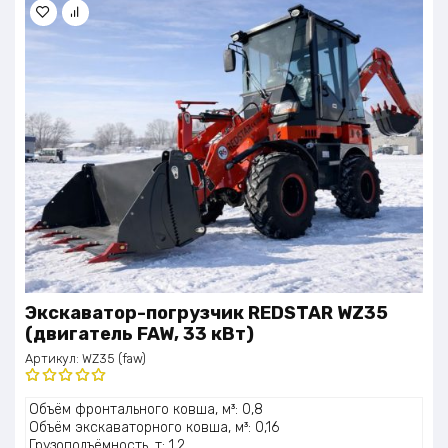
Экскаватор-погрузчик REDSTAR WZ35
(двигатель FAW, 33 кВт)
Артикул:
WZ35 (faw)
Оценка
Объём фронтального ковша, м³: 0,8
5.00
из 5
Объём экскаваторного ковша, м³: 0,16
Грузоподъёмность, т: 1,2