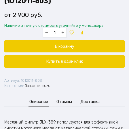
(1012011-803)
2 900
руб.
Наличие и точную стоимость уточняйте у менеджера
Количество
товара
Фильтр
масляный
В корзину
JLX-
389
(1012011-
Купить в один клик
803)
Артикул:
1012011-803
Категория:
Запчасти Isuzu
Описание
Отзывы
Доставка
Масляный фильтр JLX-389 используется для эффективной
очистки моторного масла от металлической стружки, сажи и