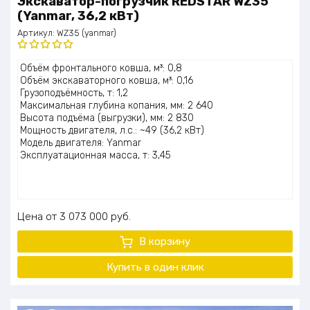
Экскаватор-погрузчик REDSTAR WZ35
(Yanmar, 36,2 кВт)
Артикул:
WZ35 (yanmar)
Оценка
Объём фронтального ковша, м³: 0,8
5.00
из 5
Объём экскаваторного ковша, м³: 0,16
Грузоподъёмность, т: 1,2
Максимальная глубина копания, мм: 2 640
Высота подъёма (выгрузки), мм: 2 830
Мощность двигателя, л.с.: ~49 (36,2 кВт)
Модель двигателя: Yanmar
Эксплуатационная масса, т: 3,45
Цена
3 073 000
руб.
В корзину
Купить в один клик