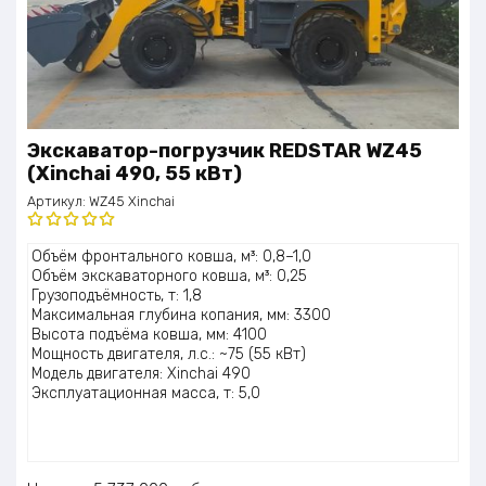
Экскаватор-погрузчик REDSTAR WZ45
(Xinchai 490, 55 кВт)
Артикул:
WZ45 Xinchai
Оценка
Объём фронтального ковша, м³: 0,8–1,0
5.00
из 5
Объём экскаваторного ковша, м³: 0,25
Грузоподъёмность, т: 1,8
Максимальная глубина копания, мм: 3300
Высота подъёма ковша, мм: 4100
Мощность двигателя, л.с.: ~75 (55 кВт)
Модель двигателя: Xinchai 490
Эксплуатационная масса, т: 5,0