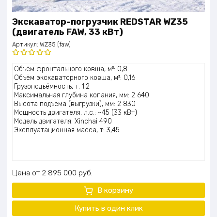
Экскаватор-погрузчик REDSTAR WZ35
(двигатель FAW, 33 кВт)
Артикул:
WZ35 (faw)
Оценка
Объём фронтального ковша, м³: 0,8
5.00
из 5
Объём экскаваторного ковша, м³: 0,16
Грузоподъёмность, т: 1,2
Максимальная глубина копания, мм: 2 640
Высота подъёма (выгрузки), мм: 2 830
Мощность двигателя, л.с.: ~45 (33 кВт)
Модель двигателя: Xinchai 490
Эксплуатационная масса, т: 3,45
Цена
2 895 000
руб.
В корзину
Купить в один клик