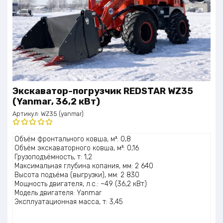
Экскаватор-погрузчик REDSTAR WZ35
(Yanmar, 36,2 кВт)
Артикул:
WZ35 (yanmar)
Оценка
Объём фронтального ковша, м³: 0,8
5.00
из 5
Объём экскаваторного ковша, м³: 0,16
Грузоподъёмность, т: 1,2
Максимальная глубина копания, мм: 2 640
Высота подъёма (выгрузки), мм: 2 830
Мощность двигателя, л.с.: ~49 (36,2 кВт)
Модель двигателя: Yanmar
Эксплуатационная масса, т: 3,45