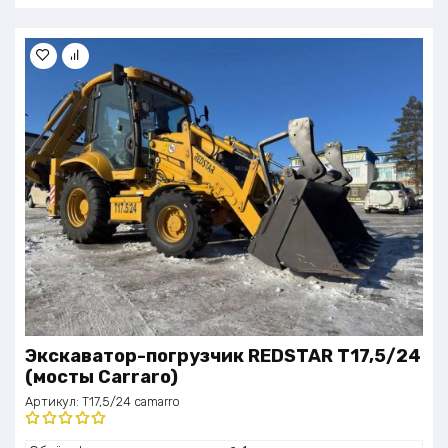
Экскаватор-погрузчик REDSTAR T17,5/24
(мосты Carraro)
Артикул:
T17,5/24 camarro
Оценка