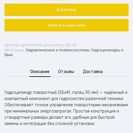
Гидроцилиндр
поворотный
В корзину
(55х41,
палец
30
Купить в один клик
мм)
Артикул:
gidrotsilindr-povorotnyy-55-41
Категория:
Гидравлические и пневмосистемы
,
Гидроцилиндры и
баки
Описание
Отзывы
Доставка
Гидроцилиндр поворотный (55х41, палец 30 мм) — надёжный и
компактный компонент для гидросистем различной техники.
Обеспечивает точное управление поворотными механизмами
при минимальных энергозатратах. Простая конструкция и
стандартные размеры делают его удобным для быстрой
замены и интеграции без сложной установки.