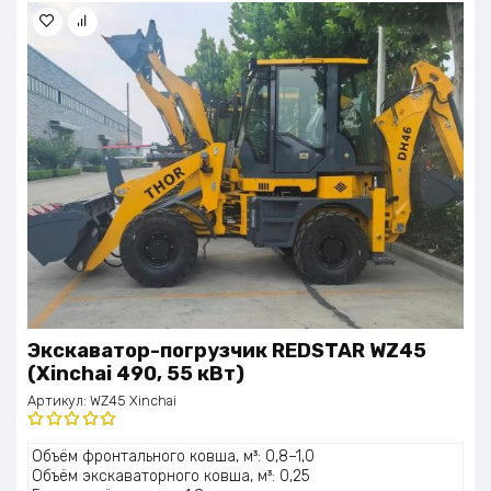
Экскаватор-погрузчик REDSTAR WZ45
(Xinchai 490, 55 кВт)
Артикул:
WZ45 Xinchai
Оценка
Объём фронтального ковша, м³: 0,8–1,0
5.00
из 5
Объём экскаваторного ковша, м³: 0,25