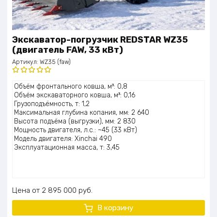
Экскаватор-погрузчик REDSTAR WZ35
(двигатель FAW, 33 кВт)
Артикул:
WZ35 (faw)
Оценка
Объём фронтального ковша, м³: 0,8
5.00
из 5
Объём экскаваторного ковша, м³: 0,16
Грузоподъёмность, т: 1,2
Максимальная глубина копания, мм: 2 640
Высота подъёма (выгрузки), мм: 2 830
Мощность двигателя, л.с.: ~45 (33 кВт)
Модель двигателя: Xinchai 490
Эксплуатационная масса, т: 3,45
Цена
2 895 000
руб.
В корзину