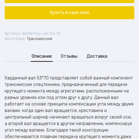
53*70
Купить в один клик
Артикул:
kardannyy-val-53-70
Категория:
Трансмиссия
Описание
Отзывы
Доставка
Карданный вал 53*70 представляет собой важный компонент
трансмиссии спецтехники, предназначенный для передачи
крутящего момента между агрегатами, расположенными на
разных уровнях или под углом друг к другу. Данный вал
работает на основе принципа компенсации угла между двумя
валами: когда один вал вращается, крестовина и
центральный шарнир начинают вращаться вокруг своей оси,
а второй вал вращается в другом направлении, компенсируя
угол между валами. Благодаря такой конструкции
обеспечивается плавная передача крутящего момента даже