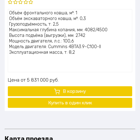
Оценка
Объём фронтального ковша, м³: 1
5.00
из 5
Объём экскаваторного ковша, м³: 0,3
Грузоподъёмность, т: 2,5
Максимальная глубина копания, мм: 4082/4500
Высота подъёма (выгрузки), мм: 2742
Мощность двигателя, л.с.: 100,6
Модель двигателя: Cummins 4BTA3.9-C100-II
Эксплуатационная масса, т: 8,2
Цена
5 831 000
руб.
В корзину
Купить в один клик
Карта проезда