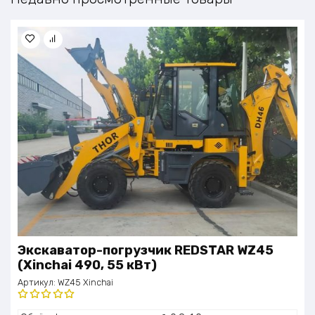
Экскаватор-погрузчик REDSTAR WZ45
(Xinchai 490, 55 кВт)
Артикул:
WZ45 Xinchai
Оценка