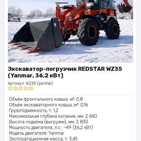
Экскаватор-погрузчик REDSTAR WZ35
(Yanmar, 36,2 кВт)
Артикул:
WZ35 (yanmar)
Оценка
Объём фронтального ковша, м³: 0,8
5.00
из 5
Объём экскаваторного ковша, м³: 0,16
Грузоподъёмность, т: 1,2
Максимальная глубина копания, мм: 2 640
Высота подъёма (выгрузки), мм: 2 830
Мощность двигателя, л.с.: ~49 (36,2 кВт)
Модель двигателя: Yanmar
Эксплуатационная масса, т: 3,45