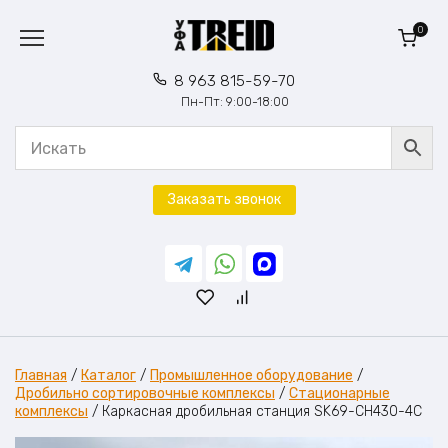
Перейти
к
0
содержанию
8 963 815-59-70
Пн-Пт: 9:00-18:00
Заказать звонок
Главная
/
Каталог
/
Промышленное оборудование
/
Дробильно сортировочные комплексы
/
Стационарные
комплексы
/
Каркасная дробильная станция SK69-CH430-4C