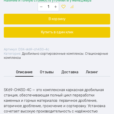
Наличие и точную стоимость уточняйте у менеджера
Количество
товара
Каркасная
дробильная
В корзину
станция
SK69-
CH430-
Купить в один клик
4C
Артикул:
DSK-sk69-ch430-4c
Категория:
Дробильно сортировочные комплексы
,
Стационарные
комплексы
Описание
Отзывы
Доставка
Лизинг
SK69-CH430-4C — это комплексная каркасная дробильная
станция, обеспечивающая полный цикл переработки
каменных и горных материалов: первичное дробление,
вторичное дробление, грохочение и сортировку. Установка
сочетает высокую производительность с надёжностью