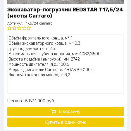
Экскаватор-погрузчик REDSTAR T17,5/24
(мосты Carraro)
Артикул:
T17,5/24 camarro
Оценка
Объём фронтального ковша, м³: 1
5.00
из 5
Объём экскаваторного ковша, м³: 0,3
Грузоподъёмность, т: 2,5
Максимальная глубина копания, мм: 4082/4500
Высота подъёма (выгрузки), мм: 2742
Мощность двигателя, л.с.: 100,6
Модель двигателя: Cummins 4BTA3.9-C100-II
Эксплуатационная масса, т: 8,2
Цена
5 831 000
руб.
В корзину
Купить в один клик