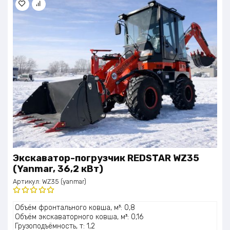
Экскаватор-погрузчик REDSTAR WZ35
(Yanmar, 36,2 кВт)
Артикул:
WZ35 (yanmar)
Оценка
Объём фронтального ковша, м³: 0,8
5.00
из 5
Объём экскаваторного ковша, м³: 0,16
Грузоподъёмность, т: 1,2