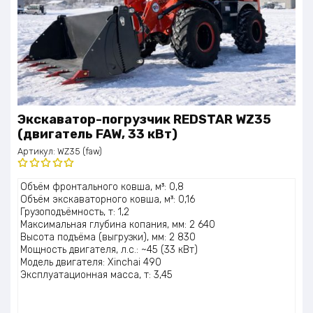
Экскаватор-погрузчик REDSTAR WZ35
(двигатель FAW, 33 кВт)
Артикул:
WZ35 (faw)
Оценка
Объём фронтального ковша, м³: 0,8
5.00
из 5
Объём экскаваторного ковша, м³: 0,16
Грузоподъёмность, т: 1,2
Максимальная глубина копания, мм: 2 640
Высота подъёма (выгрузки), мм: 2 830
Мощность двигателя, л.с.: ~45 (33 кВт)
Модель двигателя: Xinchai 490
Эксплуатационная масса, т: 3,45