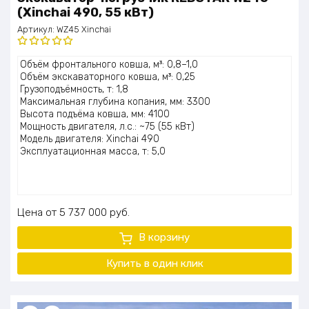
(Xinchai 490, 55 кВт)
Артикул:
WZ45 Xinchai
Оценка
Объём фронтального ковша, м³: 0,8–1,0
5.00
из 5
Объём экскаваторного ковша, м³: 0,25
Грузоподъёмность, т: 1,8
Максимальная глубина копания, мм: 3300
Высота подъёма ковша, мм: 4100
Мощность двигателя, л.с.: ~75 (55 кВт)
Модель двигателя: Xinchai 490
Эксплуатационная масса, т: 5,0
Цена
5 737 000
руб.
В корзину
Купить в один клик