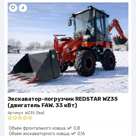
Экскаватор-погрузчик REDSTAR WZ35
(двигатель FAW, 33 кВт)
Артикул:
WZ35 (faw)
Оценка
Объём фронтального ковша, м³: 0,8
5.00
из 5
Объём экскаваторного ковша, м³: 0,16