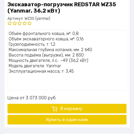
Экскаватор-погрузчик REDSTAR WZ35
(Yanmar, 36,2 кВт)
Артикул:
WZ35 (yanmar)
Оценка
Объём фронтального ковша, м³: 0,8
5.00
из 5
Объём экскаваторного ковша, м³: 0,16
Грузоподъёмность, т: 1,2
Максимальная глубина копания, мм: 2 640
Высота подъёма (выгрузки), мм: 2 830
Мощность двигателя, л.с.: ~49 (36,2 кВт)
Модель двигателя: Yanmar
Эксплуатационная масса, т: 3,45
Цена
3 073 000
руб.
В корзину
Купить в один клик