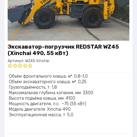
Экскаватор-погрузчик REDSTAR WZ45
(Xinchai 490, 55 кВт)
Артикул:
WZ45 Xinchai
Оценка
Объём фронтального ковша, м³: 0,8–1,0
5.00
из 5
Объём экскаваторного ковша, м³: 0,25
Грузоподъёмность, т: 1,8
Максимальная глубина копания, мм: 3300
Высота подъёма ковша, мм: 4100
Мощность двигателя, л.с.: ~75 (55 кВт)
Модель двигателя: Xinchai 490
Эксплуатационная масса, т: 5,0