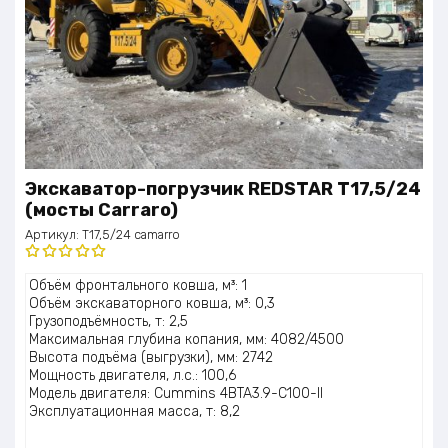
Экскаватор-погрузчик REDSTAR T17,5/24
(мосты Carraro)
Артикул:
T17,5/24 camarro
Оценка
Объём фронтального ковша, м³: 1
5.00
из 5
Объём экскаваторного ковша, м³: 0,3
Грузоподъёмность, т: 2,5
Максимальная глубина копания, мм: 4082/4500
Высота подъёма (выгрузки), мм: 2742
Мощность двигателя, л.с.: 100,6
Модель двигателя: Cummins 4BTA3.9-C100-II
Эксплуатационная масса, т: 8,2