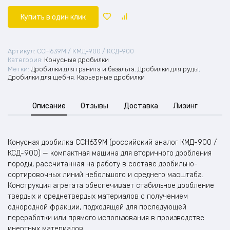
Купить в один клик
Артикул:
CCH639M / КМД-900 / КСД-900
Категория:
Конусные дробилки
Метки:
Дробилки для гранита и базальта
,
Дробилки для руды
,
Дробилки для щебня
,
Карьерные дробилки
Описание
Отзывы
Доставка
Лизинг
Конусная дробилка CCH639M (российский аналог КМД-900 /
КСД-900) — компактная машина для вторичного дробления
породы, рассчитанная на работу в составе дробильно-
сортировочных линий небольшого и среднего масштаба.
Конструкция агрегата обеспечивает стабильное дробление
твердых и среднетвердых материалов с получением
однородной фракции, подходящей для последующей
переработки или прямого использования в производстве
инертных материалов.