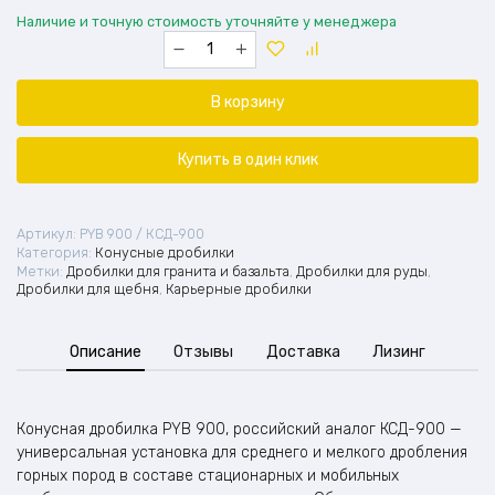
Наличие и точную стоимость уточняйте у менеджера
Количество
товара
Конусная
дробилка
В корзину
PYB-
900
(аналог
Купить в один клик
КСД-900)
Артикул:
PYB 900 / КСД-900
Категория:
Конусные дробилки
Метки:
Дробилки для гранита и базальта
,
Дробилки для руды
,
Дробилки для щебня
,
Карьерные дробилки
Описание
Отзывы
Доставка
Лизинг
Конусная дробилка PYB 900, российский аналог КСД-900 —
универсальная установка для среднего и мелкого дробления
горных пород в составе стационарных и мобильных