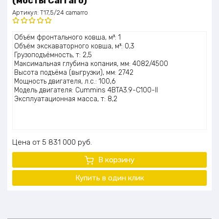
(мосты Carraro)
Артикул:
T17,5/24 camarro
Оценка
Объём фронтального ковша, м³: 1
5.00
из 5
Объём экскаваторного ковша, м³: 0,3
Грузоподъёмность, т: 2,5
Максимальная глубина копания, мм: 4082/4500
Высота подъёма (выгрузки), мм: 2742
Мощность двигателя, л.с.: 100,6
Модель двигателя: Cummins 4BTA3.9-C100-II
Эксплуатационная масса, т: 8,2
Цена
5 831 000
руб.
В корзину
Купить в один клик