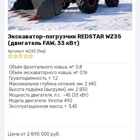
Экскаватор-погрузчик REDSTAR WZ35
(двигатель FAW, 33 кВт)
Артикул:
WZ35 (faw)
Оценка
Объём фронтального ковша, м³: 0,8
5.00
из 5
Объём экскаваторного ковша, м³: 0,16
Грузоподъёмность, т: 1,2
Максимальная глубина копания, мм: 2 640
Высота подъёма (выгрузки), мм: 2 830
Мощность двигателя, л.с.: ~45 (33 кВт)
Модель двигателя: Xinchai 490
Эксплуатационная масса, т: 3,45
Цена
2 895 000
руб.