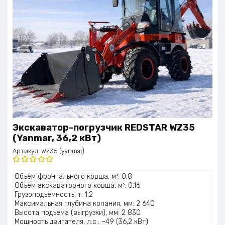
Экскаватор-погрузчик REDSTAR WZ35
(Yanmar, 36,2 кВт)
Артикул:
WZ35 (yanmar)
Оценка
Объём фронтального ковша, м³: 0,8
5.00
из 5
Объём экскаваторного ковша, м³: 0,16
Грузоподъёмность, т: 1,2
Максимальная глубина копания, мм: 2 640
Высота подъёма (выгрузки), мм: 2 830
Мощность двигателя, л.с.: ~49 (36,2 кВт)