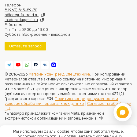
Телефон:
8 (963) 815-59-70
office@ufa-treid.ru
loader.asia@mail.ru
Работаем:
Пн-Пт: с 09.00 до 18.00
Суббота, Воскресенье - выходной
Оставьте запрос
© 2016-2026
Магазин Уфа-Трейд Спецтехника
. При копировании
материалов ставьте активную ссылку на источник. Информация,
размещенная на сайте носит исключительно справочный характер
и не может быть расценена как предложение заключить договор
(публичная оферта определяемой положениями статьи 437 (2)
Гражданского кодекса РФ).
Политика конфиденциальности и
условия обработки персональных данных
|
Согласие на обработку
ПД
.
*WhatsApp принадлежит компании Meta, признанной
экстремистской организацией и запрещённой в РФ
Мы используем файлы cookie, чтобы сайт работал лучше.
Продолжая просмотр, вы соглашаетесь с условиями их