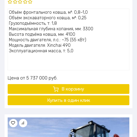
Оценка
Объём фронтального ковша, м³: 0,8–1,0
5.00
из 5
Объём экскаваторного ковша, м³: 0,25
Грузоподъёмность, т: 1,8
Максимальная глубина копания, мм: 3300
Высота подъёма ковша, мм: 4100
Мощность двигателя, л.с.: ~75 (55 кВт)
Модель двигателя: Xinchai 490
Эксплуатационная масса, т: 5,0
Цена
5 737 000
руб.
В корзину
Купить в один клик