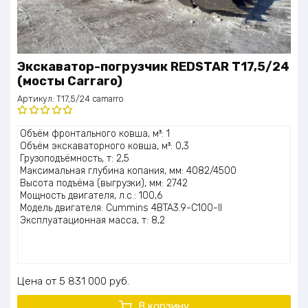
Экскаватор-погрузчик REDSTAR T17,5/24
(мосты Carraro)
Артикул:
T17,5/24 camarro
Оценка
Объём фронтального ковша, м³: 1
5.00
из 5
Объём экскаваторного ковша, м³: 0,3
Грузоподъёмность, т: 2,5
Максимальная глубина копания, мм: 4082/4500
Высота подъёма (выгрузки), мм: 2742
Мощность двигателя, л.с.: 100,6
Модель двигателя: Cummins 4BTA3.9-C100-II
Эксплуатационная масса, т: 8,2
Цена
5 831 000
руб.
В корзину