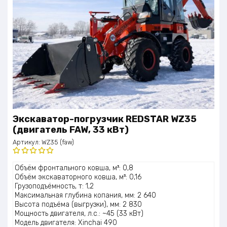
Экскаватор-погрузчик REDSTAR WZ35
(двигатель FAW, 33 кВт)
Артикул:
WZ35 (faw)
Оценка
Объём фронтального ковша, м³: 0,8
5.00
из 5
Объём экскаваторного ковша, м³: 0,16
Грузоподъёмность, т: 1,2
Максимальная глубина копания, мм: 2 640
Высота подъёма (выгрузки), мм: 2 830
Мощность двигателя, л.с.: ~45 (33 кВт)
Модель двигателя: Xinchai 490