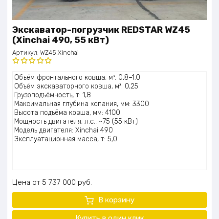
Экскаватор-погрузчик REDSTAR WZ45
(Xinchai 490, 55 кВт)
Артикул:
WZ45 Xinchai
Оценка
Объём фронтального ковша, м³: 0,8–1,0
5.00
из 5
Объём экскаваторного ковша, м³: 0,25
Грузоподъёмность, т: 1,8
Максимальная глубина копания, мм: 3300
Высота подъёма ковша, мм: 4100
Мощность двигателя, л.с.: ~75 (55 кВт)
Модель двигателя: Xinchai 490
Эксплуатационная масса, т: 5,0
Цена
5 737 000
руб.
В корзину
Купить в один клик