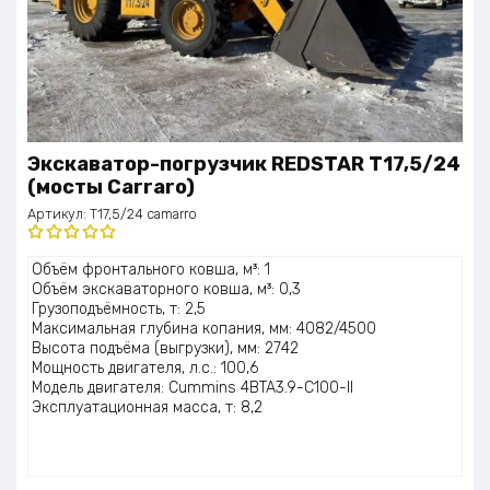
Экскаватор-погрузчик REDSTAR T17,5/24
(мосты Carraro)
Артикул:
T17,5/24 camarro
Оценка
Объём фронтального ковша, м³: 1
5.00
из 5
Объём экскаваторного ковша, м³: 0,3
Грузоподъёмность, т: 2,5
Максимальная глубина копания, мм: 4082/4500
Высота подъёма (выгрузки), мм: 2742
Мощность двигателя, л.с.: 100,6
Модель двигателя: Cummins 4BTA3.9-C100-II
Эксплуатационная масса, т: 8,2