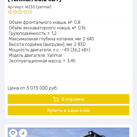
Артикул:
WZ35 (yanmar)
Оценка
Объём фронтального ковша, м³: 0,8
5.00
из 5
Объём экскаваторного ковша, м³: 0,16
Грузоподъёмность, т: 1,2
Максимальная глубина копания, мм: 2 640
Высота подъёма (выгрузки), мм: 2 830
Мощность двигателя, л.с.: ~49 (36,2 кВт)
Модель двигателя: Yanmar
Эксплуатационная масса, т: 3,45
Цена
3 073 000
руб.
В корзину
Купить в один клик