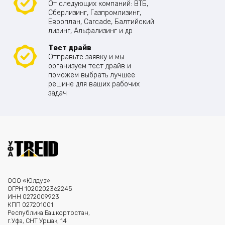
От следующих компаний: ВТБ,
Сберлизинг, Газпромлизинг,
Европлан, Carcade, Балтийский
лизинг, Альфализинг и др
Тест драйв
Отправьте заявку и мы
организуем тест драйв и
поможем выбрать лучшее
решине для ваших рабочих
задач
ООО «Юлдуз»
ОГРН 1020202362245
ИНН 0272009923
КПП 027201001
Республика Башкортостан,
г.Уфа, СНТ Уршак, 14