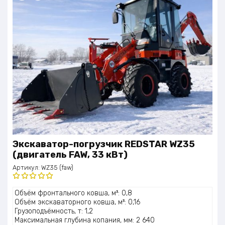
Экскаватор-погрузчик REDSTAR WZ35
(двигатель FAW, 33 кВт)
Артикул:
WZ35 (faw)
Оценка
Объём фронтального ковша, м³: 0,8
5.00
из 5
Объём экскаваторного ковша, м³: 0,16
Грузоподъёмность, т: 1,2
Максимальная глубина копания, мм: 2 640