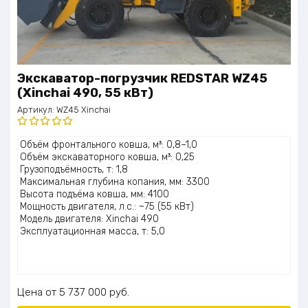
Экскаватор-погрузчик REDSTAR WZ45
(Xinchai 490, 55 кВт)
Артикул:
WZ45 Xinchai
Оценка
Объём фронтального ковша, м³: 0,8–1,0
5.00
из 5
Объём экскаваторного ковша, м³: 0,25
Грузоподъёмность, т: 1,8
Максимальная глубина копания, мм: 3300
Высота подъёма ковша, мм: 4100
Мощность двигателя, л.с.: ~75 (55 кВт)
Модель двигателя: Xinchai 490
Эксплуатационная масса, т: 5,0
Цена
5 737 000
руб.