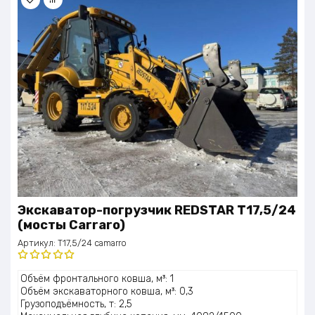
Экскаватор-погрузчик REDSTAR T17,5/24
(мосты Carraro)
Артикул:
T17,5/24 camarro
Оценка
Объём фронтального ковша, м³: 1
5.00
из 5
Объём экскаваторного ковша, м³: 0,3
Грузоподъёмность, т: 2,5