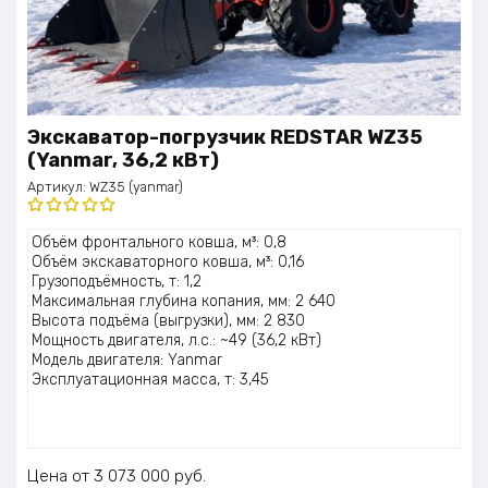
Экскаватор-погрузчик REDSTAR WZ35
(Yanmar, 36,2 кВт)
Артикул:
WZ35 (yanmar)
Оценка
Объём фронтального ковша, м³: 0,8
5.00
из 5
Объём экскаваторного ковша, м³: 0,16
Грузоподъёмность, т: 1,2
Максимальная глубина копания, мм: 2 640
Высота подъёма (выгрузки), мм: 2 830
Мощность двигателя, л.с.: ~49 (36,2 кВт)
Модель двигателя: Yanmar
Эксплуатационная масса, т: 3,45
Цена
3 073 000
руб.