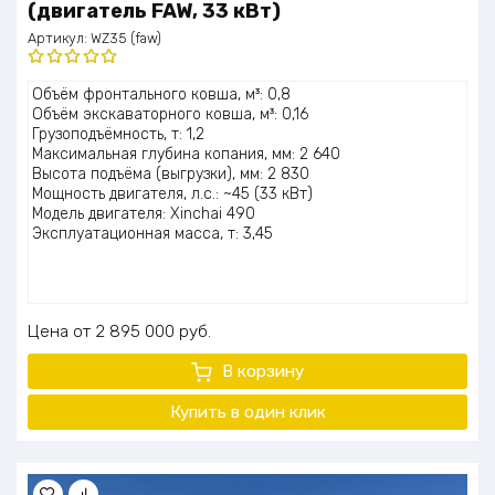
(двигатель FAW, 33 кВт)
Артикул:
WZ35 (faw)
Оценка
Объём фронтального ковша, м³: 0,8
5.00
из 5
Объём экскаваторного ковша, м³: 0,16
Грузоподъёмность, т: 1,2
Максимальная глубина копания, мм: 2 640
Высота подъёма (выгрузки), мм: 2 830
Мощность двигателя, л.с.: ~45 (33 кВт)
Модель двигателя: Xinchai 490
Эксплуатационная масса, т: 3,45
Цена
2 895 000
руб.
В корзину
Купить в один клик