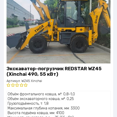
Экскаватор-погрузчик REDSTAR WZ45
(Xinchai 490, 55 кВт)
Артикул:
WZ45 Xinchai
Оценка
Объём фронтального ковша, м³: 0,8–1,0
5.00
из 5
Объём экскаваторного ковша, м³: 0,25
Грузоподъёмность, т: 1,8
Максимальная глубина копания, мм: 3300
Высота подъёма ковша, мм: 4100