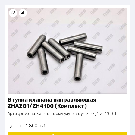
Втулка клапана направляющая
ZHAZG1/ZH4100 (Комплект)
Артикул:
vtulka-klapana-napravlyayuschaya-zhazg1-zh4100-1
Цена
1 800
руб.