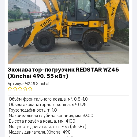
Экскаватор-погрузчик REDSTAR WZ45
(Xinchai 490, 55 кВт)
Артикул:
WZ45 Xinchai
Оценка
Объём фронтального ковша, м³: 0,8–1,0
5.00
из 5
Объём экскаваторного ковша, м³: 0,25
Грузоподъёмность, т: 1,8
Максимальная глубина копания, мм: 3300
Высота подъёма ковша, мм: 4100
Мощность двигателя, л.с.: ~75 (55 кВт)
Модель двигателя: Xinchai 490