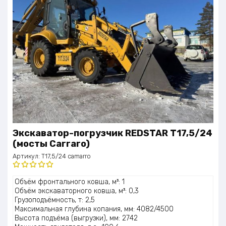
Экскаватор-погрузчик REDSTAR T17,5/24
(мосты Carraro)
Артикул:
T17,5/24 camarro
Оценка
Объём фронтального ковша, м³: 1
5.00
из 5
Объём экскаваторного ковша, м³: 0,3
Грузоподъёмность, т: 2,5
Максимальная глубина копания, мм: 4082/4500
Высота подъёма (выгрузки), мм: 2742