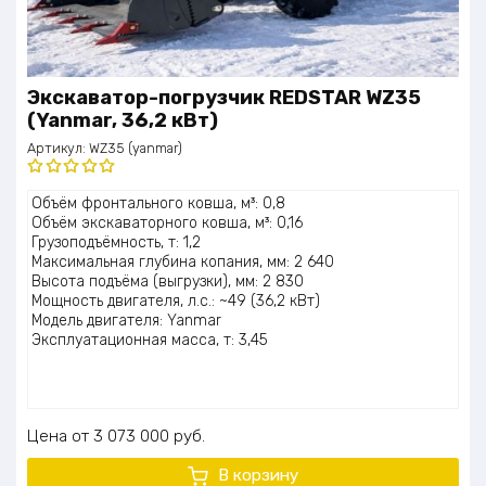
Экскаватор-погрузчик REDSTAR WZ35
(Yanmar, 36,2 кВт)
Артикул:
WZ35 (yanmar)
Оценка
Объём фронтального ковша, м³: 0,8
5.00
из 5
Объём экскаваторного ковша, м³: 0,16
Грузоподъёмность, т: 1,2
Максимальная глубина копания, мм: 2 640
Высота подъёма (выгрузки), мм: 2 830
Мощность двигателя, л.с.: ~49 (36,2 кВт)
Модель двигателя: Yanmar
Эксплуатационная масса, т: 3,45
Цена
3 073 000
руб.
В корзину