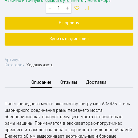
Наличие и точную стоимость уточняйте у менеджера
Количество
товара
Палец
переднего
В корзину
моста
экскаватор-
погрузчик
Купить в один клик
60*435
Артикул:
Категория:
Ходовая часть
Описание
Отзывы
Доставка
Палец переднего моста экскаватор-погрузчик 60×435 — ось
шарнирного соединения рамы переднего моста,
обеспечивающая поворот ведущего моста относительно
рамы машины. Применяется в экскаваторах-погрузчиках
среднего и тяжёлого класса с шарнирно-сочленённой рамой.
Диаметр 60 мм выдерживает вертикальные и боковые