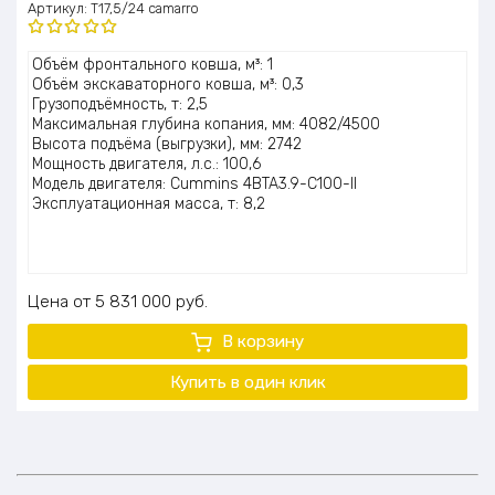
Артикул:
T17,5/24 camarro
Оценка
Объём фронтального ковша, м³: 1
5.00
из 5
Объём экскаваторного ковша, м³: 0,3
Грузоподъёмность, т: 2,5
Максимальная глубина копания, мм: 4082/4500
Высота подъёма (выгрузки), мм: 2742
Мощность двигателя, л.с.: 100,6
Модель двигателя: Cummins 4BTA3.9-C100-II
Эксплуатационная масса, т: 8,2
Цена
5 831 000
руб.
В корзину
Купить в один клик