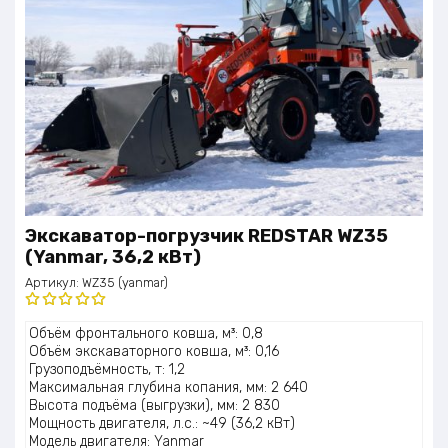
Экскаватор-погрузчик REDSTAR WZ35
(Yanmar, 36,2 кВт)
Артикул:
WZ35 (yanmar)
Оценка
Объём фронтального ковша, м³: 0,8
5.00
из 5
Объём экскаваторного ковша, м³: 0,16
Грузоподъёмность, т: 1,2
Максимальная глубина копания, мм: 2 640
Высота подъёма (выгрузки), мм: 2 830
Мощность двигателя, л.с.: ~49 (36,2 кВт)
Модель двигателя: Yanmar