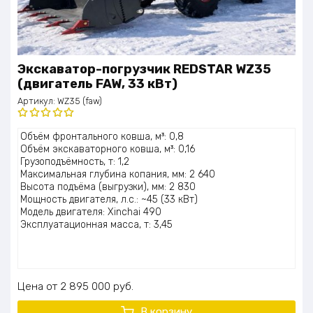
Экскаватор-погрузчик REDSTAR WZ35
(двигатель FAW, 33 кВт)
Артикул:
WZ35 (faw)
Оценка
Объём фронтального ковша, м³: 0,8
5.00
из 5
Объём экскаваторного ковша, м³: 0,16
Грузоподъёмность, т: 1,2
Максимальная глубина копания, мм: 2 640
Высота подъёма (выгрузки), мм: 2 830
Мощность двигателя, л.с.: ~45 (33 кВт)
Модель двигателя: Xinchai 490
Эксплуатационная масса, т: 3,45
Цена
2 895 000
руб.
В корзину