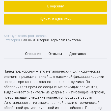
Палец
под
В корзину
коронку
Купить в один клик
Артикул:
palets-pod-koronku
Категория:
Пальцы и шкворни
,
Тормозная система
Описание
Отзывы
Доставка
Палец под коронку — это металлический цилиндрический
элемент, предназначенный для надежной фиксации коронки
на адаптере ковша экскаватора или погрузчика. Он
обеспечивает прочное соединение режущих элементов,
выдерживает значительные ударные и изгибающие нагрузки,
предотвращая смещение коронки в процессе работы.
Изготавливается из высокопрочной стали с термической
обработкой для максимальной износостойкости. Палец под