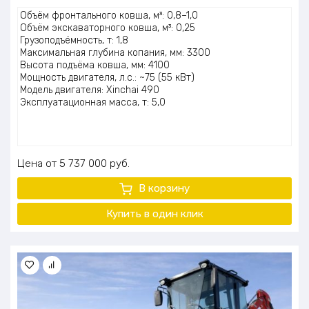
Оценка
Объём фронтального ковша, м³: 0,8–1,0
5.00
из 5
Объём экскаваторного ковша, м³: 0,25
Грузоподъёмность, т: 1,8
Максимальная глубина копания, мм: 3300
Высота подъёма ковша, мм: 4100
Мощность двигателя, л.с.: ~75 (55 кВт)
Модель двигателя: Xinchai 490
Эксплуатационная масса, т: 5,0
Цена
5 737 000
руб.
В корзину
Купить в один клик