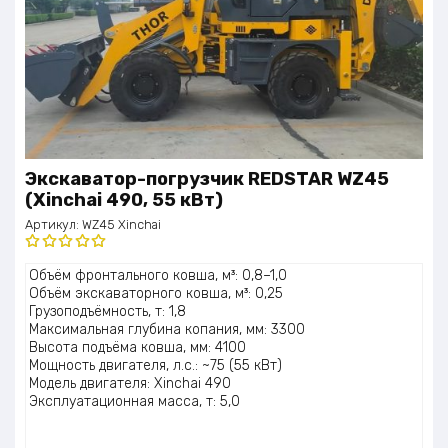
Экскаватор-погрузчик REDSTAR WZ45
(Xinchai 490, 55 кВт)
Артикул:
WZ45 Xinchai
Оценка
Объём фронтального ковша, м³: 0,8–1,0
5.00
из 5
Объём экскаваторного ковша, м³: 0,25
Грузоподъёмность, т: 1,8
Максимальная глубина копания, мм: 3300
Высота подъёма ковша, мм: 4100
Мощность двигателя, л.с.: ~75 (55 кВт)
Модель двигателя: Xinchai 490
Эксплуатационная масса, т: 5,0