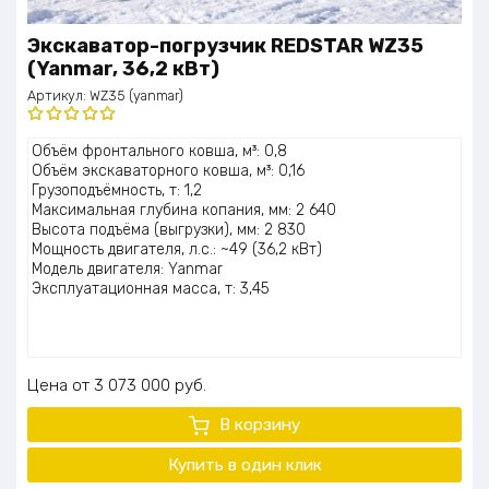
Экскаватор-погрузчик REDSTAR WZ35
(Yanmar, 36,2 кВт)
Артикул:
WZ35 (yanmar)
Оценка
Объём фронтального ковша, м³: 0,8
5.00
из 5
Объём экскаваторного ковша, м³: 0,16
Грузоподъёмность, т: 1,2
Максимальная глубина копания, мм: 2 640
Высота подъёма (выгрузки), мм: 2 830
Мощность двигателя, л.с.: ~49 (36,2 кВт)
Модель двигателя: Yanmar
Эксплуатационная масса, т: 3,45
Цена
3 073 000
руб.
В корзину
Купить в один клик