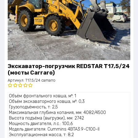
Экскаватор-погрузчик REDSTAR T17,5/24
(мосты Carraro)
Артикул:
T17,5/24 camarro
Оценка
Объём фронтального ковша, м³: 1
5.00
из 5
Объём экскаваторного ковша, м³: 0,3
Грузоподъёмность, т: 2,5
Максимальная глубина копания, мм: 4082/4500
Высота подъёма (выгрузки), мм: 2742
Мощность двигателя, л.с.: 100,6
Модель двигателя: Cummins 4BTA3.9-C100-II
Эксплуатационная масса, т: 8,2