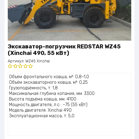
Экскаватор-погрузчик REDSTAR WZ45
(Xinchai 490, 55 кВт)
Артикул:
WZ45 Xinchai
Оценка
Объём фронтального ковша, м³: 0,8–1,0
5.00
из 5
Объём экскаваторного ковша, м³: 0,25
Грузоподъёмность, т: 1,8
Максимальная глубина копания, мм: 3300
Высота подъёма ковша, мм: 4100
Мощность двигателя, л.с.: ~75 (55 кВт)
Модель двигателя: Xinchai 490
Эксплуатационная масса, т: 5,0