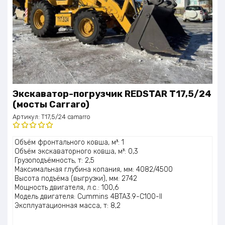
Экскаватор-погрузчик REDSTAR T17,5/24
(мосты Carraro)
Артикул:
T17,5/24 camarro
Оценка
Объём фронтального ковша, м³: 1
5.00
из 5
Объём экскаваторного ковша, м³: 0,3
Грузоподъёмность, т: 2,5
Максимальная глубина копания, мм: 4082/4500
Высота подъёма (выгрузки), мм: 2742
Мощность двигателя, л.с.: 100,6
Модель двигателя: Cummins 4BTA3.9-C100-II
Эксплуатационная масса, т: 8,2