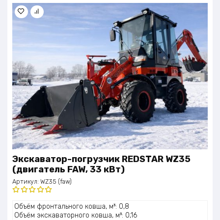
Экскаватор-погрузчик REDSTAR WZ35
(двигатель FAW, 33 кВт)
Артикул:
WZ35 (faw)
Оценка
Объём фронтального ковша, м³: 0,8
5.00
из 5
Объём экскаваторного ковша, м³: 0,16