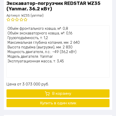
Экскаватор-погрузчик REDSTAR WZ35
(Yanmar, 36,2 кВт)
Артикул:
WZ35 (yanmar)
Оценка
Объём фронтального ковша, м³: 0,8
5.00
из 5
Объём экскаваторного ковша, м³: 0,16
Грузоподъёмность, т: 1,2
Максимальная глубина копания, мм: 2 640
Высота подъёма (выгрузки), мм: 2 830
Мощность двигателя, л.с.: ~49 (36,2 кВт)
Модель двигателя: Yanmar
Эксплуатационная масса, т: 3,45
Цена
3 073 000
руб.
В корзину
Купить в один клик