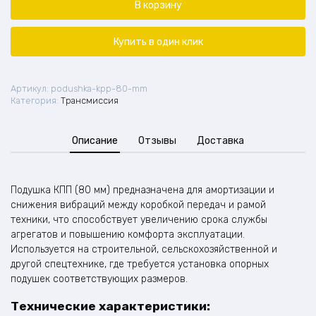
КПП
В корзину
(80
мм)
Купить в один клик
Артикул:
podushka-kpp-80-mm
Категория:
Трансмиссия
Описание
Отзывы
Доставка
Подушка КПП (80 мм) предназначена для амортизации и
снижения вибраций между коробкой передач и рамой
техники, что способствует увеличению срока службы
агрегатов и повышению комфорта эксплуатации.
Используется на строительной, сельскохозяйственной и
другой спецтехнике, где требуется установка опорных
подушек соответствующих размеров.
Технические характеристики: