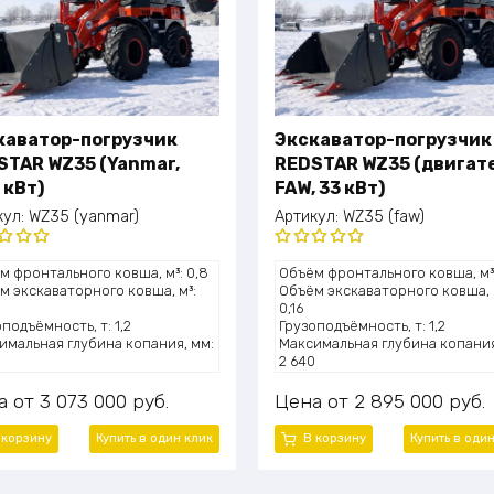
каватор-погрузчик
Экскаватор-погрузчик
STAR WZ35 (Yanmar,
REDSTAR WZ35 (двигат
 кВт)
FAW, 33 кВт)
кул:
WZ35 (yanmar)
Артикул:
WZ35 (faw)
нка
Оценка
м фронтального ковша, м³: 0,8
Объём фронтального ковша, м³:
0
из 5
5.00
из 5
м экскаваторного ковша, м³:
Объём экскаваторного ковша, 
0,16
подъёмность, т: 1,2
Грузоподъёмность, т: 1,2
имальная глубина копания, мм:
Максимальная глубина копания
0
2 640
та подъёма (выгрузки), мм: 2
Высота подъёма (выгрузки), мм
830
а
3 073 000
руб.
Цена
2 895 000
руб.
сть двигателя, л.с.: ~49 (36,2
Мощность двигателя, л.с.: ~45 
кВт)
 корзину
Купить в один клик
В корзину
Купить в оди
ль двигателя: Yanmar
Модель двигателя: Xinchai 490
луатационная масса, т: 3,45
Эксплуатационная масса, т: 3,