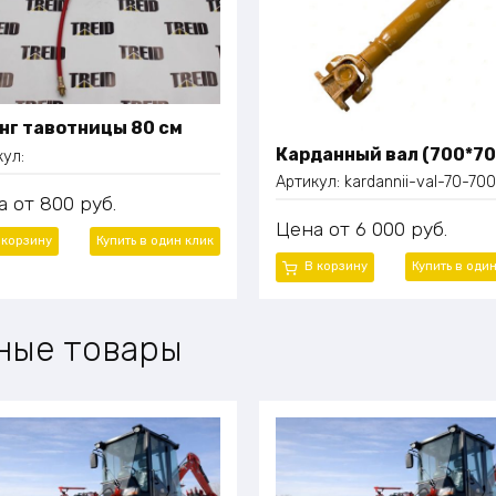
нг тавотницы 80 см
Карданный вал (700*70
кул:
Артикул:
kardannii-val-70-700
а
800
руб.
Цена
6 000
руб.
 корзину
Купить в один клик
В корзину
Купить в оди
ные товары