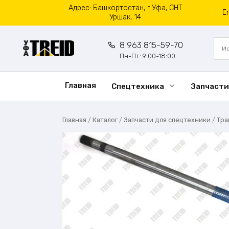
Перейти
Адрес: Башкортостан, г.Уфа, СНТ
E
к
Уршак, 14
содержанию
8 963 815-59-70
Пн-Пт: 9:00-18:00
Главная
Спецтехника
Запчасти
Главная
/
Каталог
/
Запчасти для спецтехники
/
Тра