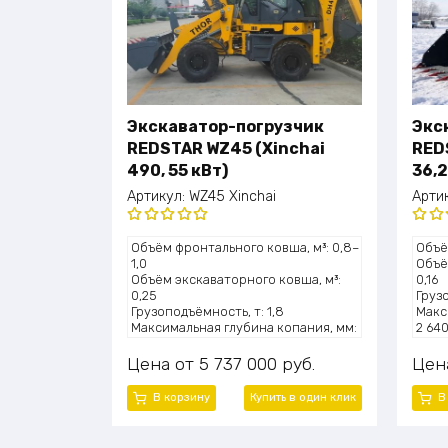
Экскаватор-погрузчик
Экс
REDSTAR WZ45 (Xinchai
RED
490, 55 кВт)
36,2
Артикул:
WZ45 Xinchai
Арти
Оценка
Оце
Объём фронтального ковша, м³: 0,8–
Объё
5.00
из 5
5.0
1,0
Объё
Объём экскаваторного ковша, м³:
0,16
0,25
Грузо
Грузоподъёмность, т: 1,8
Макс
Максимальная глубина копания, мм:
2 64
3300
Высо
Высота подъёма ковша, мм: 4100
830
Цена
5 737 000
руб.
Цен
Мощность двигателя, л.с.: ~75 (55
Мощно
кВт)
кВт)
В корзину
Купить в один клик
В
Модель двигателя: Xinchai 490
Моде
Эксплуатационная масса, т: 5,0
Эксп