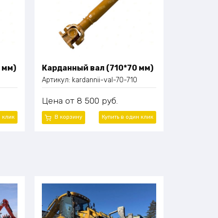
 мм)
Карданный вал (710*70 мм)
Артикул:
kardannii-val-70-710
Цена
8 500
руб.
н клик
В корзину
Купить в один клик