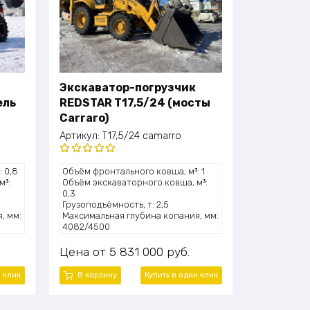
Экскаватор-погрузчик
ель
REDSTAR T17,5/24 (мосты
Carraro)
Артикул:
T17,5/24 camarro
Оценка
 0,8
Объём фронтального ковша, м³: 1
5.00
из 5
м³:
Объём экскаваторного ковша, м³:
0,3
Грузоподъёмность, т: 2,5
, мм:
Максимальная глубина копания, мм:
4082/4500
: 2
Высота подъёма (выгрузки), мм: 2742
Мощность двигателя, л.с.: 100,6
Цена
5 831 000
руб.
(33
Модель двигателя: Cummins
4BTA3.9-C100-II
н клик
В корзину
Купить в один клик
Эксплуатационная масса, т: 8,2
45