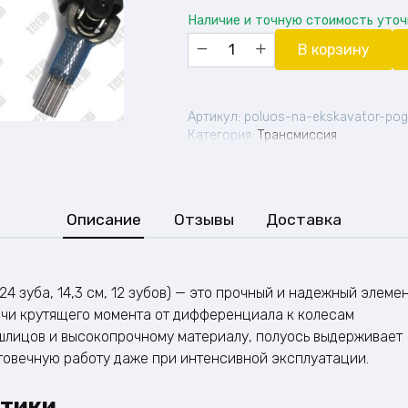
Наличие и точную стоимость уто
Количество
В корзину
товара
Полуось
на
экскаватор-
Артикул:
poluos-na-ekskavator-pog
погрузчик
Категория:
Трансмиссия
(68,5
см,
24
зуба,
Описание
Отзывы
Доставка
14,3
см,
12
зубов)
24 зуба, 14,3 см, 12 зубов) — это прочный и надежный элеме
чи крутящего момента от дифференциала к колесам
 шлицов и высокопрочному материалу, полуось выдерживает
говечную работу даже при интенсивной эксплуатации.
стики