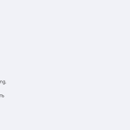
ng,
ть