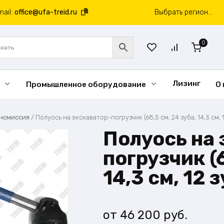
mail:
office@ufa-treid.ru
Выбрать регион...
0
Лизинг
Промышленное оборудование
О
нсмиссия
/
Полуось на экскаватор-погрузчик (68,5 см, 24 зуба, 14,3 см, 
Полуось на 
погрузчик (6
14,3 см, 12 
46 200
руб.