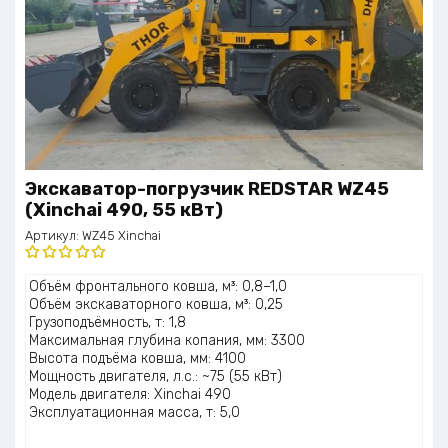
Экскаватор-погрузчик REDSTAR WZ45
(Xinchai 490, 55 кВт)
Артикул:
WZ45 Xinchai
Оценка
Объём фронтального ковша, м³: 0,8–1,0
5.00
из 5
Объём экскаваторного ковша, м³: 0,25
Грузоподъёмность, т: 1,8
Максимальная глубина копания, мм: 3300
Высота подъёма ковша, мм: 4100
Мощность двигателя, л.с.: ~75 (55 кВт)
Модель двигателя: Xinchai 490
Эксплуатационная масса, т: 5,0