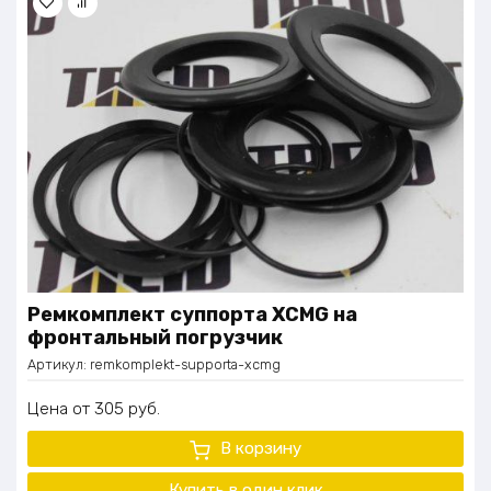
Ремкомплект суппорта XCMG на
фронтальный погрузчик
Артикул:
remkomplekt-supporta-xcmg
Цена
305
руб.
В корзину
Купить в один клик