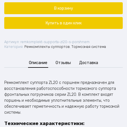
Ремкомплект
суппорта
В корзину
ZL20
с
поршнем
Купить в один клик
Артикул:
remkomplekt-supporta-zl20-s-porshnem
Категория:
Ремкомплекты суппортов
,
Тормозная система
Описание
Отзывы
Доставка
Ремкомплект суппорта ZL20 с поршнем предназначен для
восстановления работоспособности тормозного суппорта
фронтальных погрузчиков серии ZL20. В комплект входят
поршень и необходимые уплотнительные элементы, что
обеспечивает герметичность и надежную работу тормозной
системы.
Технические характеристики: