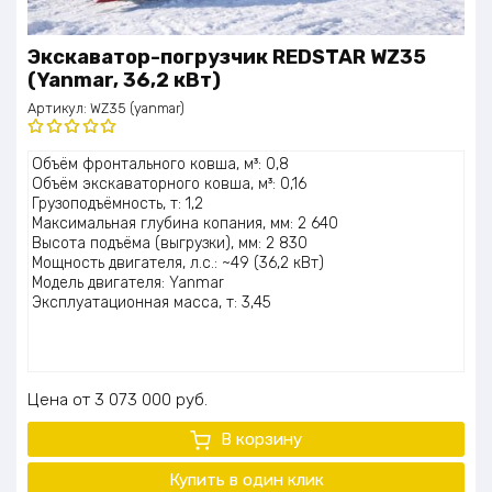
Экскаватор-погрузчик REDSTAR WZ35
(Yanmar, 36,2 кВт)
Артикул:
WZ35 (yanmar)
Оценка
Объём фронтального ковша, м³: 0,8
5.00
из 5
Объём экскаваторного ковша, м³: 0,16
Грузоподъёмность, т: 1,2
Максимальная глубина копания, мм: 2 640
Высота подъёма (выгрузки), мм: 2 830
Мощность двигателя, л.с.: ~49 (36,2 кВт)
Модель двигателя: Yanmar
Эксплуатационная масса, т: 3,45
Цена
3 073 000
руб.
В корзину
Купить в один клик