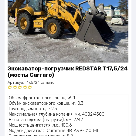
Экскаватор-погрузчик REDSTAR T17,5/24
(мосты Carraro)
Артикул:
T17,5/24 camarro
Оценка
Объём фронтального ковша, м³: 1
5.00
из 5
Объём экскаваторного ковша, м³: 0,3
Грузоподъёмность, т: 2,5
Максимальная глубина копания, мм: 4082/4500
Высота подъёма (выгрузки), мм: 2742
Мощность двигателя, л.с.: 100,6
Модель двигателя: Cummins 4BTA3.9-C100-II