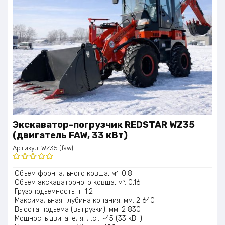
Экскаватор-погрузчик REDSTAR WZ35
(двигатель FAW, 33 кВт)
Артикул:
WZ35 (faw)
Оценка
Объём фронтального ковша, м³: 0,8
5.00
из 5
Объём экскаваторного ковша, м³: 0,16
Грузоподъёмность, т: 1,2
Максимальная глубина копания, мм: 2 640
Высота подъёма (выгрузки), мм: 2 830
Мощность двигателя, л.с.: ~45 (33 кВт)