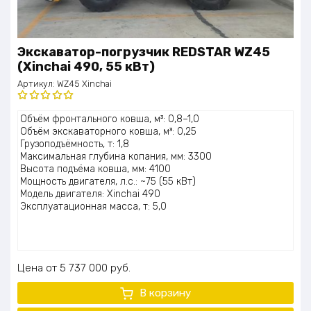
Экскаватор-погрузчик REDSTAR WZ45
(Xinchai 490, 55 кВт)
Артикул:
WZ45 Xinchai
Оценка
Объём фронтального ковша, м³: 0,8–1,0
5.00
из 5
Объём экскаваторного ковша, м³: 0,25
Грузоподъёмность, т: 1,8
Максимальная глубина копания, мм: 3300
Высота подъёма ковша, мм: 4100
Мощность двигателя, л.с.: ~75 (55 кВт)
Модель двигателя: Xinchai 490
Эксплуатационная масса, т: 5,0
Цена
5 737 000
руб.
В корзину