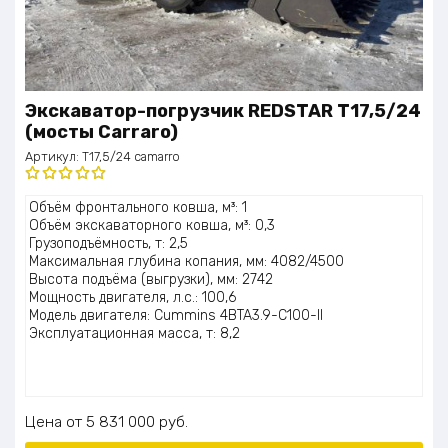
Экскаватор-погрузчик REDSTAR T17,5/24
(мосты Carraro)
Артикул:
T17,5/24 camarro
Оценка
Объём фронтального ковша, м³: 1
5.00
из 5
Объём экскаваторного ковша, м³: 0,3
Грузоподъёмность, т: 2,5
Максимальная глубина копания, мм: 4082/4500
Высота подъёма (выгрузки), мм: 2742
Мощность двигателя, л.с.: 100,6
Модель двигателя: Cummins 4BTA3.9-C100-II
Эксплуатационная масса, т: 8,2
Цена
5 831 000
руб.