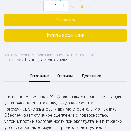
Количество
товара
Шина
пневматическая
В корзину
14-
17,5
("Клюшка")
Купить в один клик
Артикул:
shina-pnevmaticheskaya-14-17-5-klyushka
Категория:
Шины для спецтехники
Описание
Отзывы
Доставка
Шина пневматическая 14-17,5 «клюшка» предназначена для
установки на спецтехнику, такую как фронтальные
погрузчики, экскаваторы и другую строительную технику.
Обеспечивает отличное сцепление с поверхностью,
устойчивость и долговечность при эксплуатации в тяжелых
условиях. Характеризуется прочной конструкцией и