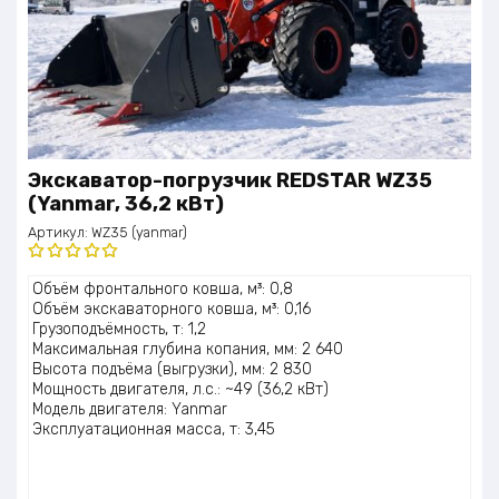
Экскаватор-погрузчик REDSTAR WZ35
(Yanmar, 36,2 кВт)
Артикул:
WZ35 (yanmar)
Оценка
Объём фронтального ковша, м³: 0,8
5.00
из 5
Объём экскаваторного ковша, м³: 0,16
Грузоподъёмность, т: 1,2
Максимальная глубина копания, мм: 2 640
Высота подъёма (выгрузки), мм: 2 830
Мощность двигателя, л.с.: ~49 (36,2 кВт)
Модель двигателя: Yanmar
Эксплуатационная масса, т: 3,45