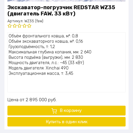
Экскаватор-погрузчик REDSTAR WZ35
(двигатель FAW, 33 кВт)
Артикул:
WZ35 (faw)
Оценка
Объём фронтального ковша, м³: 0,8
5.00
из 5
Объём экскаваторного ковша, м³: 0,16
Грузоподъёмность, т: 1,2
Максимальная глубина копания, мм: 2 640
Высота подъёма (выгрузки), мм: 2 830
Мощность двигателя, л.с.: ~45 (33 кВт)
Модель двигателя: Xinchai 490
Эксплуатационная масса, т: 3,45
Цена
2 895 000
руб.
В корзину
Купить в один клик