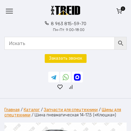
Перейти
к
0
содержанию
8 963 815-59-70
Пн-Пт: 9:00-18:00
Заказать звонок
Главная
/
Каталог
/
Запчасти для спецтехники
/
Шины для
спецтехники
/
Шина пневматическая 14-17,5 («Клюшка»)