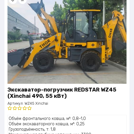
Экскаватор-погрузчик REDSTAR WZ45
(Xinchai 490, 55 кВт)
Артикул:
WZ45 Xinchai
Оценка
Объём фронтального ковша, м³: 0,8–1,0
5.00
из 5
Объём экскаваторного ковша, м³: 0,25
Грузоподъёмность, т: 1,8