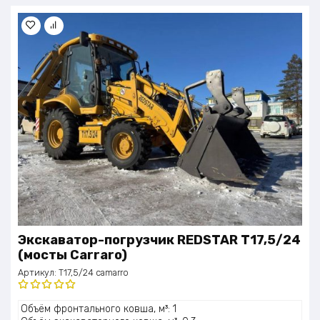
Экскаватор-погрузчик REDSTAR T17,5/24
(мосты Carraro)
Артикул:
T17,5/24 camarro
Оценка
Объём фронтального ковша, м³: 1
5.00
из 5