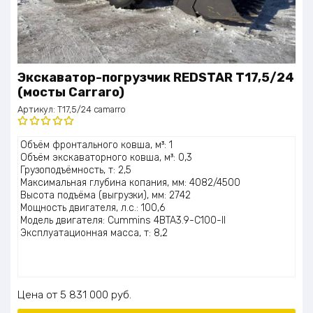
Экскаватор-погрузчик REDSTAR T17,5/24
(мосты Carraro)
Артикул:
T17,5/24 camarro
Оценка
Объём фронтального ковша, м³: 1
5.00
из 5
Объём экскаваторного ковша, м³: 0,3
Грузоподъёмность, т: 2,5
Максимальная глубина копания, мм: 4082/4500
Высота подъёма (выгрузки), мм: 2742
Мощность двигателя, л.с.: 100,6
Модель двигателя: Cummins 4BTA3.9-C100-II
Эксплуатационная масса, т: 8,2
Цена
5 831 000
руб.