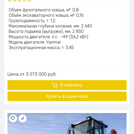
Оценка
Объём фронтального ковша, м³: 0,8
5.00
из 5
Объём экскаваторного ковша, м³: 0,16
Грузоподъёмность, т: 1,2
Максимальная глубина копания, мм: 2 640
Высота подъёма (выгрузки), мм: 2 830
Мощность двигателя, л.с.: ~49 (36,2 кВт)
Модель двигателя: Yanmar
Эксплуатационная масса, т: 3,45
Цена
3 073 000
руб.
В корзину
Купить в один клик