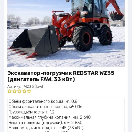
Экскаватор-погрузчик REDSTAR WZ35
(двигатель FAW, 33 кВт)
Артикул:
WZ35 (faw)
Оценка
Объём фронтального ковша, м³: 0,8
5.00
из 5
Объём экскаваторного ковша, м³: 0,16
Грузоподъёмность, т: 1,2
Максимальная глубина копания, мм: 2 640
Высота подъёма (выгрузки), мм: 2 830
Мощность двигателя, л.с.: ~45 (33 кВт)