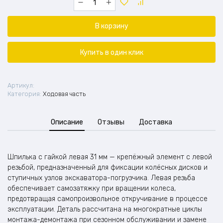
товара
Шпилька
с
В корзину
гайкой
левая
на
Купить в один клик
экскаватор-
погрузчик
31
Артикул:
мм
Категория:
Ходовая часть
Описание
Отзывы
Доставка
Шпилька с гайкой левая 31 мм — крепёжный элемент с левой
резьбой, предназначенный для фиксации колёсных дисков и
ступичных узлов экскаватора-погрузчика. Левая резьба
обеспечивает самозатяжку при вращении колеса,
предотвращая самопроизвольное откручивание в процессе
эксплуатации. Деталь рассчитана на многократные циклы
монтажа-демонтажа при сезонном обслуживании и замене