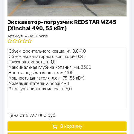
Экскаватор-погрузчик REDSTAR WZ45
(Xinchai 490, 55 кВт)
Артикул:
WZ45 Xinchai
Оценка
Объём фронтального ковша, м³: 0,8–1,0
5.00
из 5
Объём экскаваторного ковша, м³: 0,25
Грузоподъёмность, т: 1,8
Максимальная глубина копания, мм: 3300
Высота подъёма ковша, мм: 4100
Мощность двигателя, л.с.: ~75 (55 кВт)
Модель двигателя: Xinchai 490
Эксплуатационная масса, т: 5,0
Цена
5 737 000
руб.
В корзину