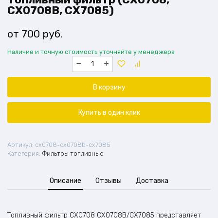
CX0708B, CX7085)
700
руб.
Наличие и точную стоимость уточняйте у менеджера
Количество
товара
Топливный
фильтр
В корзину
(CX0708,
CX0708B,
CX7085)
Купить в один клик
Артикул:
cx0708-cx0708b-cx7085
Категория:
Фильтры топливные
Описание
Отзывы
Доставка
Топливный фильтр CX0708 CX0708B/CX7085 представляет