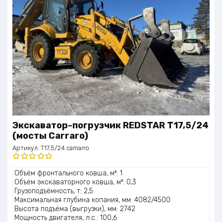
Экскаватор-погрузчик REDSTAR T17,5/24
(мосты Carraro)
Артикул:
T17,5/24 camarro
Оценка
Объём фронтального ковша, м³: 1
5.00
из 5
Объём экскаваторного ковша, м³: 0,3
Грузоподъёмность, т: 2,5
Максимальная глубина копания, мм: 4082/4500
Высота подъёма (выгрузки), мм: 2742
Мощность двигателя, л.с.: 100,6