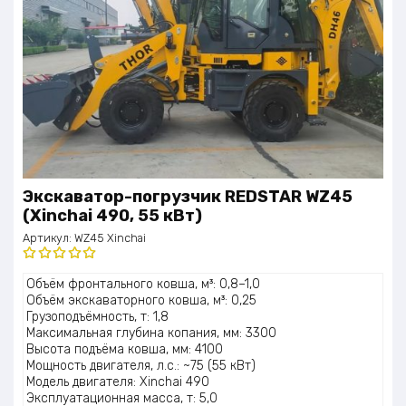
Экскаватор-погрузчик REDSTAR WZ45
(Xinchai 490, 55 кВт)
Артикул:
WZ45 Xinchai
Оценка
Объём фронтального ковша, м³: 0,8–1,0
5.00
из 5
Объём экскаваторного ковша, м³: 0,25
Грузоподъёмность, т: 1,8
Максимальная глубина копания, мм: 3300
Высота подъёма ковша, мм: 4100
Мощность двигателя, л.с.: ~75 (55 кВт)
Модель двигателя: Xinchai 490
Эксплуатационная масса, т: 5,0