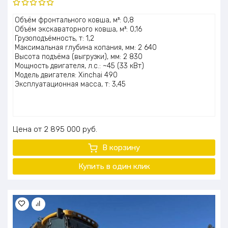
Оценка
Объём фронтального ковша, м³: 0,8
5.00
из 5
Объём экскаваторного ковша, м³: 0,16
Грузоподъёмность, т: 1,2
Максимальная глубина копания, мм: 2 640
Высота подъёма (выгрузки), мм: 2 830
Мощность двигателя, л.с.: ~45 (33 кВт)
Модель двигателя: Xinchai 490
Эксплуатационная масса, т: 3,45
Цена
2 895 000
руб.
В корзину
Купить в один клик