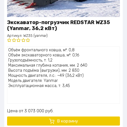
Экскаватор-погрузчик REDSTAR WZ35
(Yanmar, 36,2 кВт)
Артикул:
WZ35 (yanmar)
Оценка
Объём фронтального ковша, м³: 0,8
5.00
из 5
Объём экскаваторного ковша, м³: 0,16
Грузоподъёмность, т: 1,2
Максимальная глубина копания, мм: 2 640
Высота подъёма (выгрузки), мм: 2 830
Мощность двигателя, л.с.: ~49 (36,2 кВт)
Модель двигателя: Yanmar
Эксплуатационная масса, т: 3,45
Цена
3 073 000
руб.
В корзину