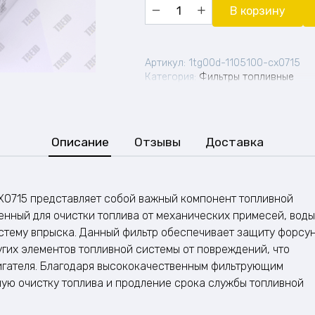
Количество
В корзину
товара
Топливный
фильтр
HANLV
Артикул:
1tg00d-1105100-cx0715
(1TG00D
Категория:
Фильтры топливные
-
1105100
-
CX0715)
Описание
Отзывы
Доставка
CX0715 представляет собой важный компонент топливной
енный для очистки топлива от механических примесей, воды
истему впрыска. Данный фильтр обеспечивает защиту форсун
угих элементов топливной системы от повреждений, что
игателя. Благодаря высококачественным фильтрующим
ную очистку топлива и продление срока службы топливной