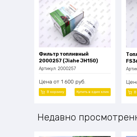
Фильтр топливный
Топ
2000257 (Jiahe JH150)
FS3
Артикул:
2000257
Арти
Цена
1 600
руб.
Цен
В корзину
Купить в один клик
В
Недавно просмотрен