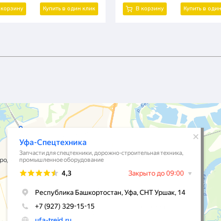
кВт)
 корзину
Купить в один клик
В корзину
Купить в оди
ль двигателя: Yanmar
Модель двигателя: Xinchai 490
луатационная масса, т: 3,45
Эксплуатационная масса, т: 3,