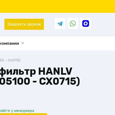
Заказать звонок
 компании
00 — CX0715)
фильтр HANLV
105100 - CX0715)
чняйте у менеджера