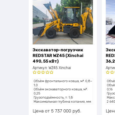
Экскаватор-погрузчик
Экс
REDSTAR WZ45 (Xinchai
RED
490, 55 кВт)
36,2
Артикул:
WZ45 Xinchai
Арти
Оценка
Оце
Объём фронтального ковша, м³: 0,8–
Объё
5.00
из 5
5.0
1,0
Объё
Объём экскаваторного ковша, м³:
0,16
0,25
Грузо
Грузоподъёмность, т: 1,8
Макс
Максимальная глубина копания, мм:
2 64
3300
Высо
Высота подъёма ковша, мм: 4100
830
Цена
5 737 000
руб.
Цен
Мощность двигателя, л.с.: ~75 (55
Мощно