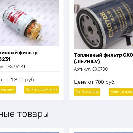
ливный фильтр
Топливный фильтр CX
6231
(JIEZHILV)
кул:
FS36231
Артикул:
CX0708
а
1 800
руб.
Цена
700
руб.
 корзину
Купить в один клик
В корзину
Купить в оди
ные товары