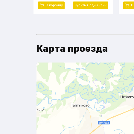
кВт)
кВт)
В корзину
Купить в один клик
В
Модель двигателя: Xinchai 490
Моде
Эксплуатационная масса, т: 5,0
Эксп
Карта проезда