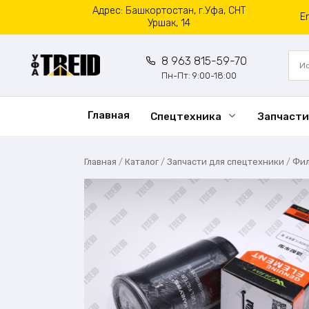
Перейти
Адрес: Башкортостан, г.Уфа, СНТ
E
к
Уршак, 14
содержанию
8 963 815-59-70
Пн-Пт: 9:00-18:00
Главная
Спецтехника
Запчасти
Главная
/
Каталог
/
Запчасти для спецтехники
/
Фи