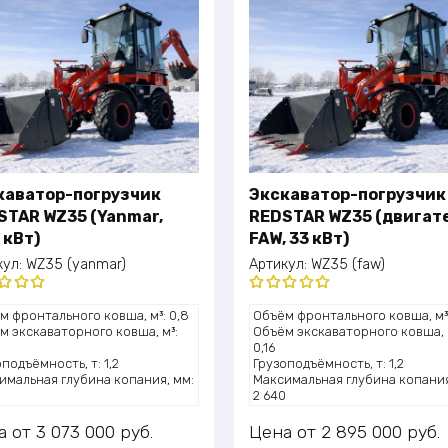
каватор-погрузчик
Экскаватор-погрузчик
STAR WZ35 (Yanmar,
REDSTAR WZ35 (двигат
 кВт)
FAW, 33 кВт)
кул:
WZ35 (yanmar)
Артикул:
WZ35 (faw)
нка
Оценка
м фронтального ковша, м³: 0,8
Объём фронтального ковша, м³:
0
из 5
5.00
из 5
м экскаваторного ковша, м³:
Объём экскаваторного ковша, 
0,16
подъёмность, т: 1,2
Грузоподъёмность, т: 1,2
имальная глубина копания, мм:
Максимальная глубина копания
0
2 640
та подъёма (выгрузки), мм: 2
Высота подъёма (выгрузки), мм
830
а
3 073 000
руб.
Цена
2 895 000
руб.
сть двигателя, л.с.: ~49 (36,2
Мощность двигателя, л.с.: ~45 