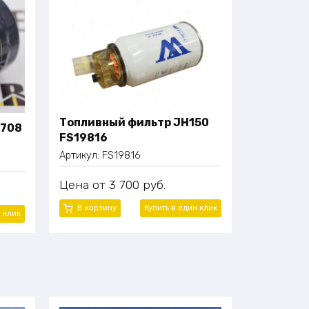
Топливный фильтр JH150
0708
FS19816
Артикул:
FS19816
Цена
3 700
руб.
В корзину
Купить в один клик
н клик