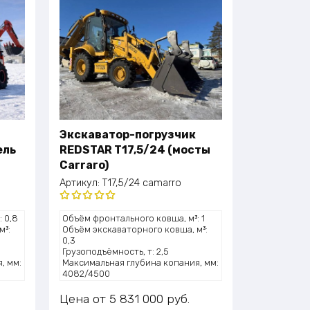
Экскаватор-погрузчик
ель
REDSTAR T17,5/24 (мосты
Carraro)
Артикул:
T17,5/24 camarro
Оценка
 0,8
Объём фронтального ковша, м³: 1
5.00
из 5
м³:
Объём экскаваторного ковша, м³:
0,3
Грузоподъёмность, т: 2,5
, мм:
Максимальная глубина копания, мм:
4082/4500
: 2
Высота подъёма (выгрузки), мм: 2742
Мощность двигателя, л.с.: 100,6
Цена
5 831 000
руб.
(33
Модель двигателя: Cummins