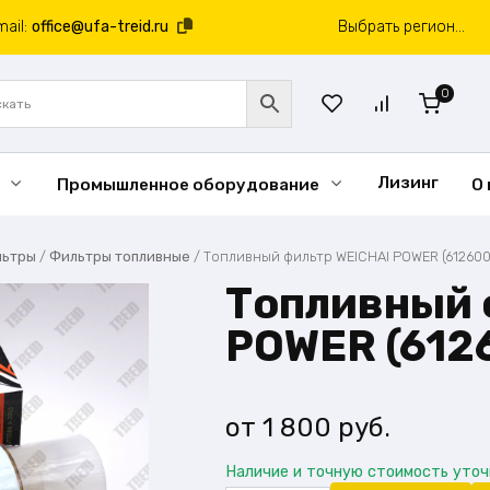
mail:
office@ufa-treid.ru
Выбрать регион...
0
Лизинг
Промышленное оборудование
О
льтры
/
Фильтры топливные
/
Топливный фильтр WEICHAI POWER (61260
Топливный 
POWER (612
1 800
руб.
Наличие и точную стоимость уто