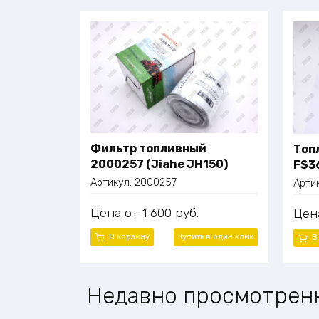
Фильтр топливный
Топ
2000257 (Jiahe JH150)
FS3
Артикул:
2000257
Арти
Цена
1 600
руб.
Цен
В корзину
Купить в один клик
В
Недавно просмотрен