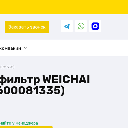
Заказать звонок
 компании
0081335)
фильтр WEICHAI
600081335)
чняйте у менеджера