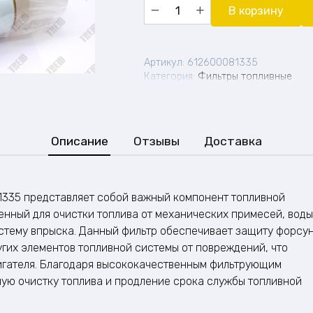
Количество
В корзину
товара
Топливный
фильтр
WEICHAI
Артикул:
612600081335
POWER
Категория:
Фильтры топливные
(612600081335)
Описание
Отзывы
Доставка
1335 представляет собой важный компонент топливной
енный для очистки топлива от механических примесей, воды
истему впрыска. Данный фильтр обеспечивает защиту форсун
угих элементов топливной системы от повреждений, что
игателя. Благодаря высококачественным фильтрующим
ную очистку топлива и продление срока службы топливной