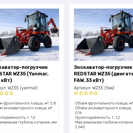
каватор-погрузчик
Экскаватор-погрузчик
STAR WZ35 (Yanmar,
REDSTAR WZ35 (двигат
 кВт)
FAW, 33 кВт)
кул:
WZ35 (yanmar)
Артикул:
WZ35 (faw)
нка
Оценка
м фронтального ковша, м³: 0,8
Объём фронтального ковша, м³:
0
из 5
5.00
из 5
м экскаваторного ковша, м³:
Объём экскаваторного ковша, 
0,16
подъёмность, т: 1,2
Грузоподъёмность, т: 1,2
имальная глубина копания, мм:
Максимальная глубина копания
0
2 640
та подъёма (выгрузки), мм: 2
Высота подъёма (выгрузки), мм