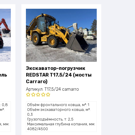
Экскаватор-погрузчик
ель
REDSTAR T17,5/24 (мосты
Carraro)
Артикул:
T17,5/24 camarro
Оценка
 0,8
Объём фронтального ковша, м³: 1
5.00
из 5
м³:
Объём экскаваторного ковша, м³:
0,3
Грузоподъёмность, т: 2,5
, мм:
Максимальная глубина копания, мм:
4082/4500
: 2
Высота подъёма (выгрузки), мм: 2742