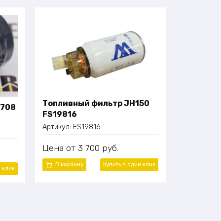
Топливный фильтр JH150
0708
FS19816
Артикул:
FS19816
Цена
3 700
руб.
В корзину
Купить в один клик
н клик