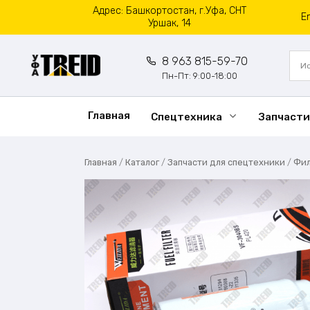
Перейти
Адрес: Башкортостан, г.Уфа, СНТ
E
к
Уршак, 14
содержанию
8 963 815-59-70
Пн-Пт: 9:00-18:00
Главная
Спецтехника
Запчасти
Главная
/
Каталог
/
Запчасти для спецтехники
/
Фи