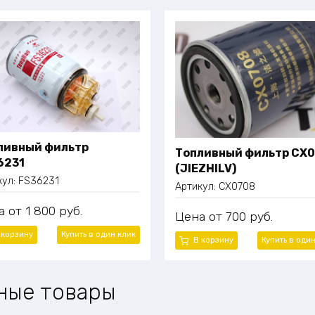
ливный фильтр
Топливный фильтр CX
6231
(JIEZHILV)
кул:
FS36231
Артикул:
CX0708
а
1 800
руб.
Цена
700
руб.
 корзину
Купить в один клик
В корзину
Купить в оди
ные товары