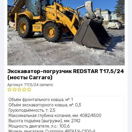
Экскаватор-погрузчик REDSTAR T17,5/24
(мосты Carraro)
Артикул:
T17,5/24 camarro
Оценка
Объём фронтального ковша, м³: 1
5.00
из 5
Объём экскаваторного ковша, м³: 0,3
Грузоподъёмность, т: 2,5
Максимальная глубина копания, мм: 4082/4500
Высота подъёма (выгрузки), мм: 2742
Мощность двигателя, л.с.: 100,6
Модель двигателя: Cummins 4BTA3.9-C100-II