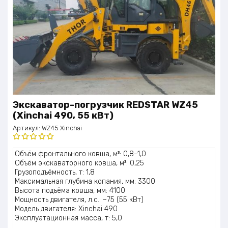
Экскаватор-погрузчик REDSTAR WZ45
(Xinchai 490, 55 кВт)
Артикул:
WZ45 Xinchai
Оценка
Объём фронтального ковша, м³: 0,8–1,0
5.00
из 5
Объём экскаваторного ковша, м³: 0,25
Грузоподъёмность, т: 1,8
Максимальная глубина копания, мм: 3300
Высота подъёма ковша, мм: 4100
Мощность двигателя, л.с.: ~75 (55 кВт)
Модель двигателя: Xinchai 490
Эксплуатационная масса, т: 5,0