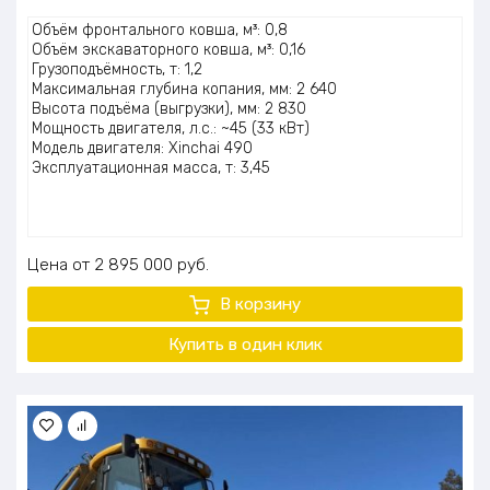
Оценка
Объём фронтального ковша, м³: 0,8
5.00
из 5
Объём экскаваторного ковша, м³: 0,16
Грузоподъёмность, т: 1,2
Максимальная глубина копания, мм: 2 640
Высота подъёма (выгрузки), мм: 2 830
Мощность двигателя, л.с.: ~45 (33 кВт)
Модель двигателя: Xinchai 490
Эксплуатационная масса, т: 3,45
Цена
2 895 000
руб.
В корзину
Купить в один клик