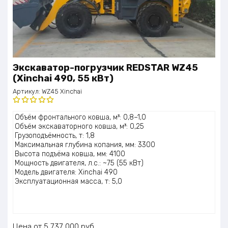
Экскаватор-погрузчик REDSTAR WZ45
(Xinchai 490, 55 кВт)
Артикул:
WZ45 Xinchai
Оценка
Объём фронтального ковша, м³: 0,8–1,0
5.00
из 5
Объём экскаваторного ковша, м³: 0,25
Грузоподъёмность, т: 1,8
Максимальная глубина копания, мм: 3300
Высота подъёма ковша, мм: 4100
Мощность двигателя, л.с.: ~75 (55 кВт)
Модель двигателя: Xinchai 490
Эксплуатационная масса, т: 5,0
Цена
5 737 000
руб.