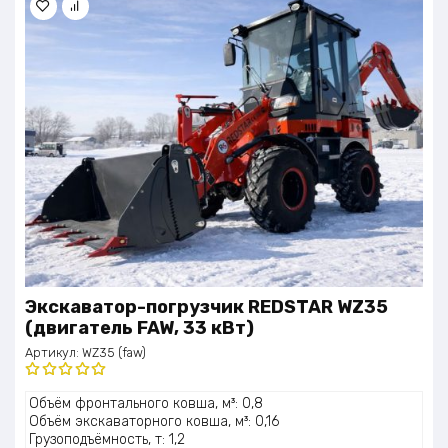
Экскаватор-погрузчик REDSTAR WZ35
(двигатель FAW, 33 кВт)
Артикул:
WZ35 (faw)
Оценка
Объём фронтального ковша, м³: 0,8
5.00
из 5
Объём экскаваторного ковша, м³: 0,16
Грузоподъёмность, т: 1,2