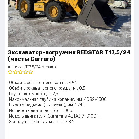
Экскаватор-погрузчик REDSTAR T17,5/24
(мосты Carraro)
Артикул:
T17,5/24 camarro
Оценка
Объём фронтального ковша, м³: 1
5.00
из 5
Объём экскаваторного ковша, м³: 0,3
Грузоподъёмность, т: 2,5
Максимальная глубина копания, мм: 4082/4500
Высота подъёма (выгрузки), мм: 2742
Мощность двигателя, л.с.: 100,6
Модель двигателя: Cummins 4BTA3.9-C100-II
Эксплуатационная масса, т: 8,2