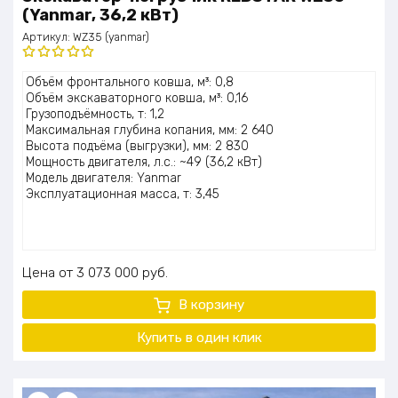
(Yanmar, 36,2 кВт)
Артикул:
WZ35 (yanmar)
Оценка
Объём фронтального ковша, м³: 0,8
5.00
из 5
Объём экскаваторного ковша, м³: 0,16
Грузоподъёмность, т: 1,2
Максимальная глубина копания, мм: 2 640
Высота подъёма (выгрузки), мм: 2 830
Мощность двигателя, л.с.: ~49 (36,2 кВт)
Модель двигателя: Yanmar
Эксплуатационная масса, т: 3,45
Цена
3 073 000
руб.
В корзину
Купить в один клик