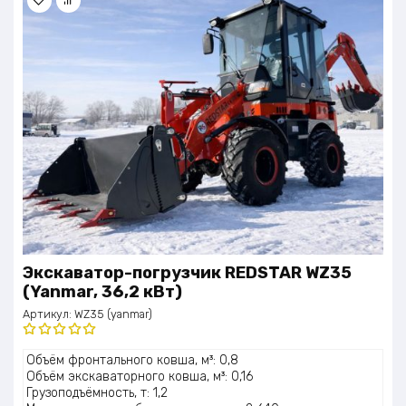
Экскаватор-погрузчик REDSTAR WZ35
(Yanmar, 36,2 кВт)
Артикул:
WZ35 (yanmar)
Оценка
Объём фронтального ковша, м³: 0,8
5.00
из 5
Объём экскаваторного ковша, м³: 0,16
Грузоподъёмность, т: 1,2