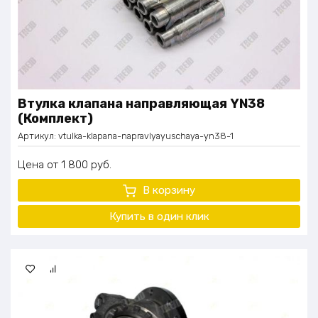
Втулка клапана направляющая YN38
(Комплект)
Артикул:
vtulka-klapana-napravlyayuschaya-yn38-1
Цена
1 800
руб.
В корзину
Купить в один клик