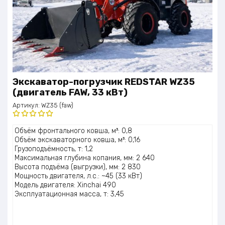
Экскаватор-погрузчик REDSTAR WZ35
(двигатель FAW, 33 кВт)
Артикул:
WZ35 (faw)
Оценка
Объём фронтального ковша, м³: 0,8
5.00
из 5
Объём экскаваторного ковша, м³: 0,16
Грузоподъёмность, т: 1,2
Максимальная глубина копания, мм: 2 640
Высота подъёма (выгрузки), мм: 2 830
Мощность двигателя, л.с.: ~45 (33 кВт)
Модель двигателя: Xinchai 490
Эксплуатационная масса, т: 3,45