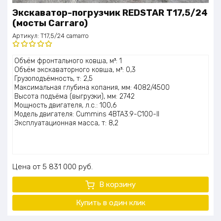
Экскаватор-погрузчик REDSTAR T17,5/24
(мосты Carraro)
Артикул:
T17,5/24 camarro
Оценка
Объём фронтального ковша, м³: 1
5.00
из 5
Объём экскаваторного ковша, м³: 0,3
Грузоподъёмность, т: 2,5
Максимальная глубина копания, мм: 4082/4500
Высота подъёма (выгрузки), мм: 2742
Мощность двигателя, л.с.: 100,6
Модель двигателя: Cummins 4BTA3.9-C100-II
Эксплуатационная масса, т: 8,2
Цена
5 831 000
руб.
В корзину
Купить в один клик