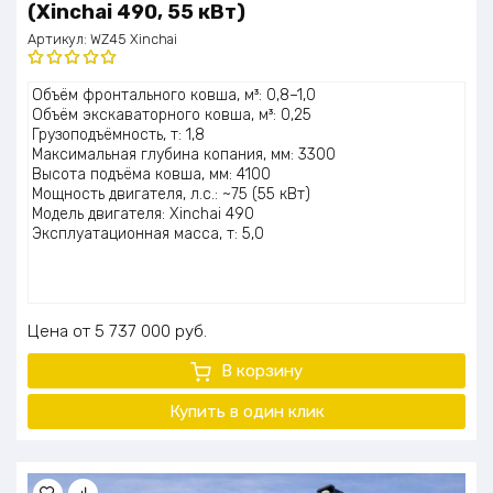
(Xinchai 490, 55 кВт)
Артикул:
WZ45 Xinchai
Оценка
Объём фронтального ковша, м³: 0,8–1,0
5.00
из 5
Объём экскаваторного ковша, м³: 0,25
Грузоподъёмность, т: 1,8
Максимальная глубина копания, мм: 3300
Высота подъёма ковша, мм: 4100
Мощность двигателя, л.с.: ~75 (55 кВт)
Модель двигателя: Xinchai 490
Эксплуатационная масса, т: 5,0
Цена
5 737 000
руб.
В корзину
Купить в один клик