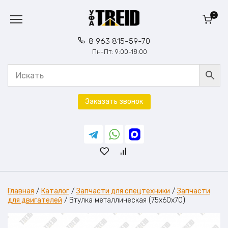
Перейти
к
0
содержанию
8 963 815-59-70
Пн-Пт: 9:00-18:00
Заказать звонок
Главная
/
Каталог
/
Запчасти для спецтехники
/
Запчасти
для двигателей
/
Втулка металлическая (75х60х70)