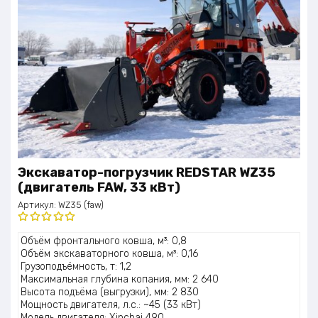
Экскаватор-погрузчик REDSTAR WZ35
(двигатель FAW, 33 кВт)
Артикул:
WZ35 (faw)
Оценка
Объём фронтального ковша, м³: 0,8
5.00
из 5
Объём экскаваторного ковша, м³: 0,16
Грузоподъёмность, т: 1,2
Максимальная глубина копания, мм: 2 640
Высота подъёма (выгрузки), мм: 2 830
Мощность двигателя, л.с.: ~45 (33 кВт)
Модель двигателя: Xinchai 490