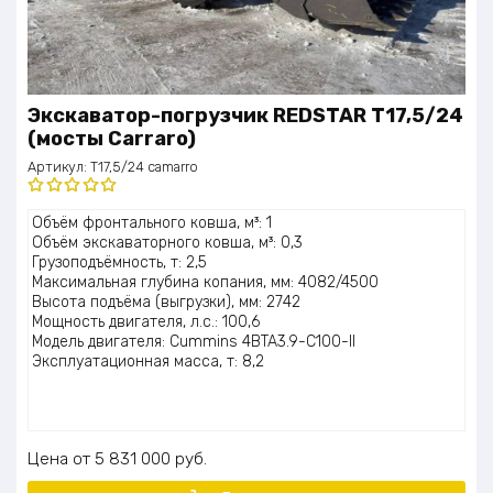
Экскаватор-погрузчик REDSTAR T17,5/24
(мосты Carraro)
Артикул:
T17,5/24 camarro
Оценка
Объём фронтального ковша, м³: 1
5.00
из 5
Объём экскаваторного ковша, м³: 0,3
Грузоподъёмность, т: 2,5
Максимальная глубина копания, мм: 4082/4500
Высота подъёма (выгрузки), мм: 2742
Мощность двигателя, л.с.: 100,6
Модель двигателя: Cummins 4BTA3.9-C100-II
Эксплуатационная масса, т: 8,2
Цена
5 831 000
руб.