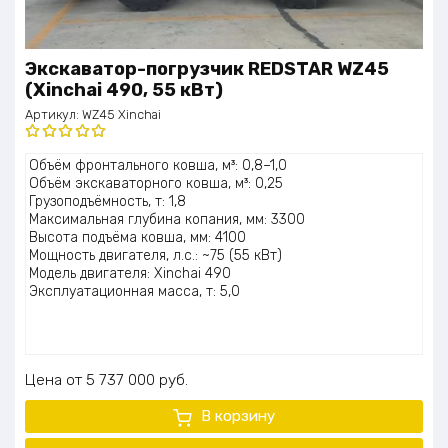
Экскаватор-погрузчик REDSTAR WZ45
(Xinchai 490, 55 кВт)
Артикул:
WZ45 Xinchai
Оценка
Объём фронтального ковша, м³: 0,8–1,0
5.00
из 5
Объём экскаваторного ковша, м³: 0,25
Грузоподъёмность, т: 1,8
Максимальная глубина копания, мм: 3300
Высота подъёма ковша, мм: 4100
Мощность двигателя, л.с.: ~75 (55 кВт)
Модель двигателя: Xinchai 490
Эксплуатационная масса, т: 5,0
Цена
5 737 000
руб.
В корзину