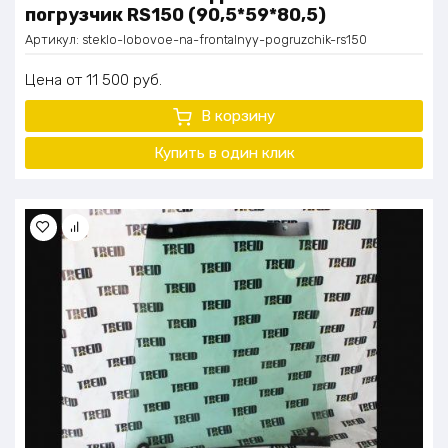
погрузчик RS150 (90,5*59*80,5)
Артикул:
steklo-lobovoe-na-frontalnyy-pogruzchik-rs150
Цена
11 500
руб.
В корзину
Купить в один
клик