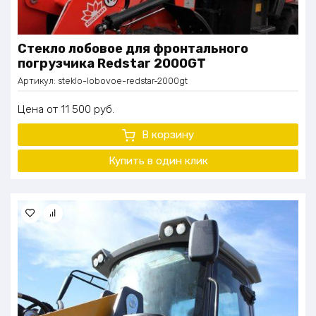
Стекло лобовое для фронтального
погрузчика Redstar 2000GT
Артикул:
steklo-lobovoe-redstar-2000gt
Цена
11 500
руб.
В корзину
Купить в один
клик