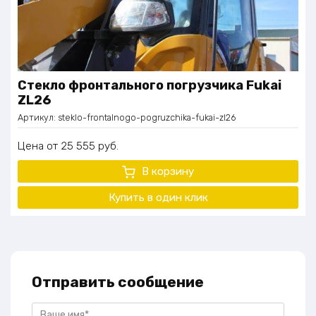
Стекло фронтального погрузчика Fukai
ZL26
Артикул:
steklo-frontalnogo-pogruzchika-fukai-zl26
Цена
25 555
руб.
В корзину
Купить в один
клик
Отправить сообщение