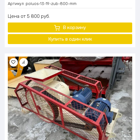
Артикул:
poluos-13-19-zub-800-mm
Цена
5 800
руб.
В корзину
Купить в один
клик