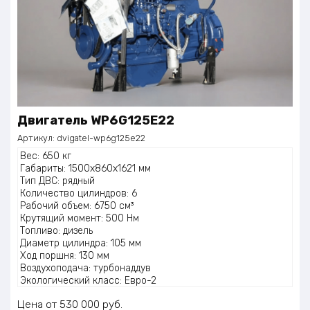
Двигатель WP6G125E22
Артикул:
dvigatel-wp6g125e22
Вес: 650 кг
Габариты: 1500x860x1621 мм
Тип ДВС: рядный
Количество цилиндров: 6
Рабочий объем: 6750 см³
Крутящий момент: 500 Нм
Топливо: дизель
Диаметр цилиндра: 105 мм
Ход поршня: 130 мм
Воздухоподача: турбонаддув
Экологический класс: Евро-2
Расход топлива: 195 г/кВт·ч
Цена
530 000
руб.
Мощность: 92 kW