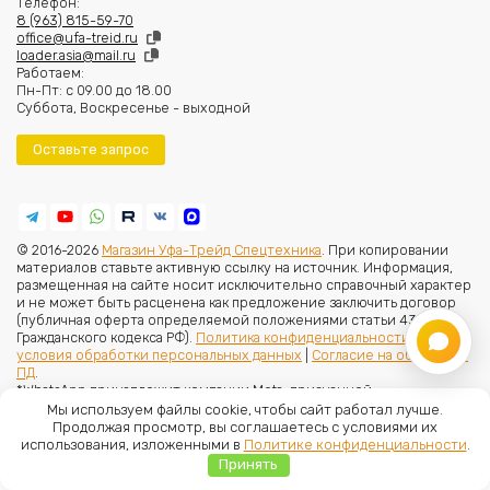
Телефон:
8 (963) 815-59-70
office@ufa-treid.ru
loader.asia@mail.ru
Работаем:
Пн-Пт: с 09.00 до 18.00
Суббота, Воскресенье - выходной
Оставьте запрос
© 2016-2026
Магазин Уфа-Трейд Спецтехника
. При копировании
материалов ставьте активную ссылку на источник. Информация,
размещенная на сайте носит исключительно справочный характер
и не может быть расценена как предложение заключить договор
(публичная оферта определяемой положениями статьи 437 (2)
Гражданского кодекса РФ).
Политика конфиденциальности и
условия обработки персональных данных
|
Согласие на обработку
ПД
.
*WhatsApp принадлежит компании Meta, признанной
экстремистской организацией и запрещённой в РФ
Мы используем файлы cookie, чтобы сайт работал лучше.
Продолжая просмотр, вы соглашаетесь с условиями их
использования, изложенными в
Политике конфиденциальности
.
Принять
Главная
Меню
Каталог
Корзина