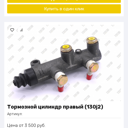
Воздушный компрессор: объём 0,9 м³ для работы
Купить в один
клик
пневмосистемы
Габариты для перевозки: 4500×2400×2800 мм
Масса: около 9000 кг
Управление: без встроенного шкафа, для подключения к
системе управления бетонного завода
Тормозной цилиндр правый (130j2)
Артикул:
Цена
3 500
руб.