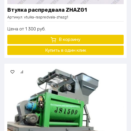
Втулка распредвала ZHAZG1
Артикул:
vtulka-raspredvala-zhazg1
Цена
1 300
руб.
В корзину
Купить в один
клик