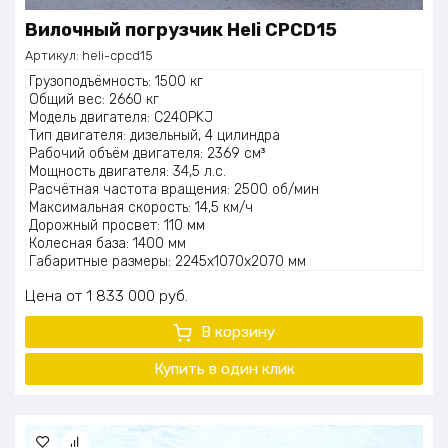
Вилочный погрузчик Heli CPCD15
Артикул:
heli-cpcd15
Грузоподъёмность: 1500 кг
Общий вес: 2660 кг
Модель двигателя: C240PKJ
Тип двигателя: дизельный, 4 цилиндра
Рабочий объём двигателя: 2369 см³
Мощность двигателя: 34,5 л.с.
Расчётная частота вращения: 2500 об/мин
Максимальная скорость: 14,5 км/ч
Дорожный просвет: 110 мм
Колесная база: 1400 мм
Габаритные размеры: 2245x1070x2070 мм
Центр тяжести груза: 500 мм
Цена
1 833 000
руб.
Наклон мачты (a/b): 6,0/12,0 град
Свободная высота подъема груза: 155 мм
В корзину
Топливный бак: 38 л
Высота подъёма рабочего органа: 2000 – 7000 мм
Купить в один
клик
Шины: 6.50-10-10PR/5.00-8-8PR
Тип шин: пневматические
Количество колес передн./задние: 2x/2
Наружный габаритный радиус поворота: 1955 мм
Скорость подъема с грузом/без груза: 590/650 мм/с