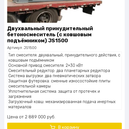
Двухвальный принудительный
бетоносмеситель (с ковшовым
подъёмником) JS1500
Артикул:
JS1500
Тип смесителя: двухвальный, принудительного действия, с
ковшовым подъёмником
Основной привод смесителя: 2×30 кВт
Смесительный редуктор: два планетарных редуктора
Система выгрузки: два пневматических затвора
Защитная футеровка: сменные износостойкие плиты
смесительной камеры
Уплотнительная система: защита от протечек и
загрязнения
Загрузочный ковш: механизированная подача инертных
материалов
Привод подъёмника: электродвигатель 18,5 кВт с
Цена
2 889 000
руб.
редуктором
Система смазки: автоматическая централизованная
В корзину
смазка узлов