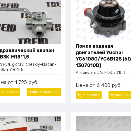
Помпа водяная
дравлический клапан
двигателей Yuchai
B3K-M18*1,5
YC6108G/YC6B125 (6
тикул:
gidravlicheskiy-klapan-
1307010D)
b3k-m18-1-5
Артикул:
6QAJ-1307010D
ена
1 725
руб.
Цена
6 400
руб.
В корзину
Купить в один
клик
В корзину
Купить в од