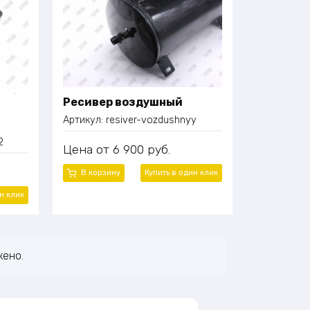
Ресивер воздушный
Артикул:
resiver-vozdushnyy
2
Цена
6 900
руб.
В корзину
Купить в один
клик
ин
клик
жено.