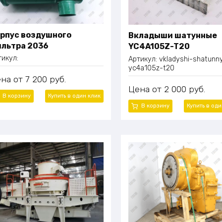
рпус воздушного
Вкладыши шатунные
льтра 2036
YC4A105Z-T20
тикул:
Артикул:
vkladyshi-shatunn
yc4a105z-t20
ена
7 200
руб.
Цена
2 000
руб.
В корзину
Купить в один
клик
В корзину
Купить в од