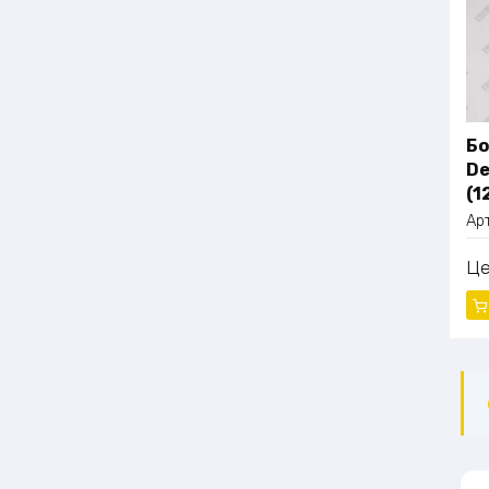
Бо
De
(1
Ар
Ц