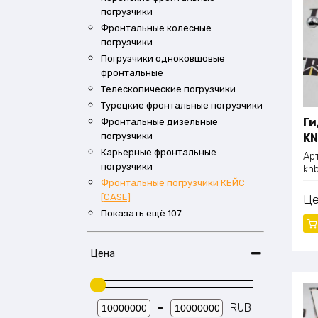
погрузчики
Фронтальные колесные
погрузчики
Погрузчики одноковшовые
фронтальные
Телескопические погрузчики
Турецкие фронтальные погрузчики
Ги
Фронтальные дизельные
погрузчики
KN
Карьерные фронтальные
Ар
погрузчики
kh
Фронтальные погрузчики КЕЙС
[CASE]
Ц
Показать ещё 107
Цена
-
RUB
Мин. цена
Макс. цена