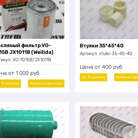
сляный фильтр VO-
Втулки 35*45*40
15B JX1011B (Weilida)
Артикул:
vtulki-35-45-40
тикул:
VO-1015B/JX1011B
Цена
400
руб.
ена
1 000
руб.
В корзину
Купить в од
В корзину
Купить в один
клик