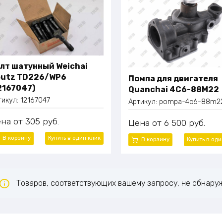
лт шатунный Weichai
utz TD226/WP6
Помпа для двигателя
2167047)
Quanchai 4C6-88M22
тикул:
12167047
Артикул:
pompa-4c6-88m2
ена
305
руб.
Цена
6 500
руб.
В корзину
Купить в один
клик
В корзину
Купить в од
Товаров, соответствующих вашему запросу, не обнару