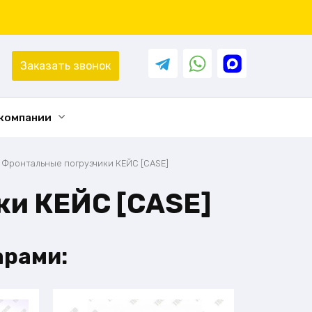
Заказать звонок
 компании
/
Фронтальные погрузчики КЕЙС [CASE]
ки КЕЙС [CASE]
арами: