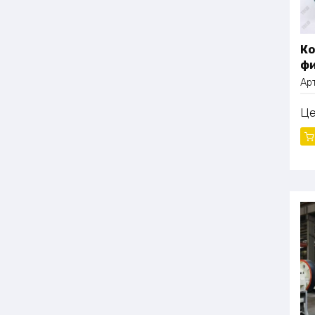
Ко
фи
Ар
Ц