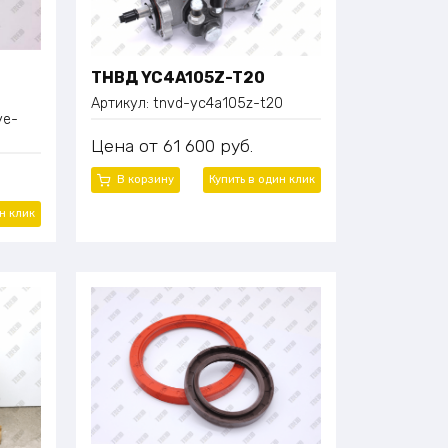
ТНВД YC4A105Z-T20
Артикул:
tnvd-yc4a105z-t20
ye-
Цена
61 600
руб.
В корзину
Купить в один
клик
ин
клик