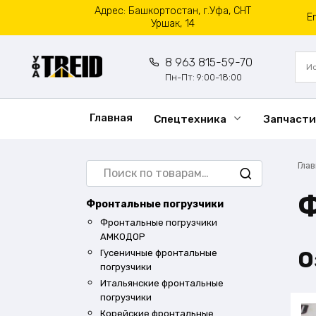
Перейти
Адрес: Башкортостан, г.Уфа, СНТ
E
к
Уршак, 14
содержанию
8 963 815-59-70
Пн-Пт: 9:00-18:00
Главная
Спецтехника
Запчасти
Искать:
Гла
Ф
Фронтальные погрузчики
Фронтальные погрузчики
АМКОДОР
О
Гусеничные фронтальные
погрузчики
Итальянские фронтальные
погрузчики
Корейские фронтальные