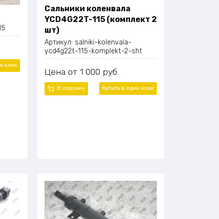
Сальники коленвала
YCD4G22T-115 (комплект 2
15
шт)
Артикул:
salniki-kolenvala-
ycd4g22t-115-komplekt-2-sht
ин
клик
Цена
1 000
руб.
В корзину
Купить в один
клик