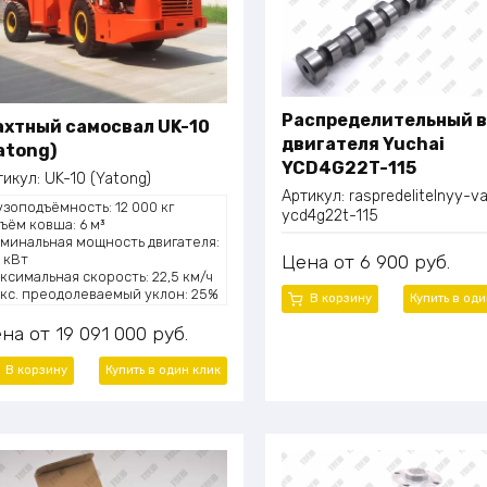
Распределительный 
хтный самосвал UK-10
двигателя Yuchai
atong)
YCD4G22T-115
тикул:
UK-10 (Yatong)
Артикул:
raspredelitelnyy-va
узоподъёмность: 12 000 кг
ycd4g22t-115
ъём ковша: 6 м³
минальная мощность двигателя:
9 кВт
Цена
6 900
руб.
ксимальная скорость: 22,5 км/ч
кс. преодолеваемый уклон: 25%
В корзину
Купить в од
рожный просвет: 260 мм
диус поворота наружный: 7 930
ена
19 091 000
руб.
м
сплуатационная масса: 9 500 кг
В корзину
Купить в один
клик
лёсная база: 4 600 мм
ны: 14.00-24