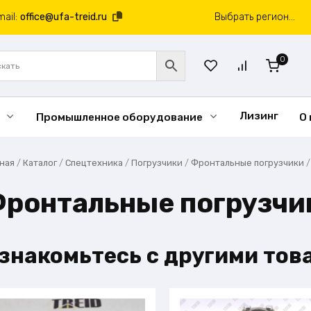
mail:
office@ufa-treid.ru
Выбрать регион...
0
Лизинг
Промышленное оборудование
О
вная
/
Каталог
/
Спецтехника
/
Погрузчики
/
Фронтальные погрузчики
ронтальные погрузчи
знакомьтесь с другими тов