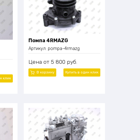
Помпа 4RMAZG
Артикул:
pompa-4rmazg
Цена
5 800
руб.
В корзину
Купить в один
клик
ин
клик