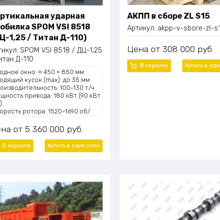
АКПП в сборе ZL S15
ртикальная ударная
обилка SPOM VSI 8518
Артикул:
akpp-v-sbore-zl-s
Ц-1,25 / Титан Д-110)
Цена
308 000
руб.
тикул:
SPOM VSI 8518 / ДЦ-1,25
итан Д-110
В корзину
Купить в од
одное окно: ≈ 450 × 850 мм
одящий кусок (max): до 35 мм
оизводительность: 100–130 т/ч
щность привода: 180 кВт (90 кВт
)
орость ротора: 1520–1690 об/
н
жим дробления: камень о камень
ена
5 360 000
руб.
камень о металл (Stone-on-Stone
Rock-on-Anvil)
В корзину
Купить в один
клик