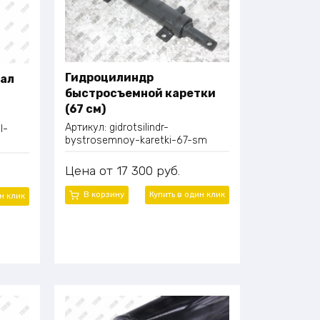
Гидроцилиндр
вал
быстросъемной каретки
(67 см)
Артикул:
gidrotsilindr-
l-
bystrosemnoy-karetki-67-sm
Цена
17 300
руб.
В корзину
Купить в один
клик
ин
клик