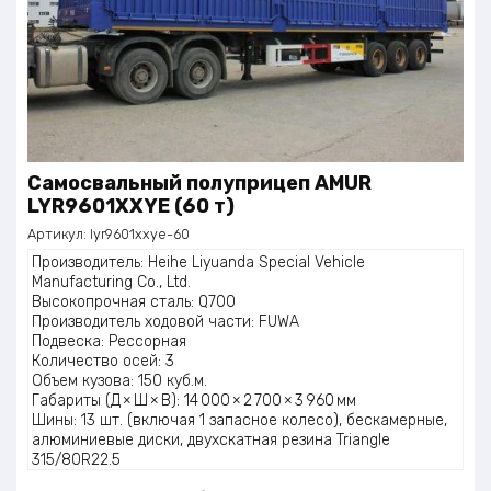
Самосвальный полуприцеп AMUR
LYR9601XXYE (60 т)
Артикул:
lyr9601xxye-60
Производитель: Heihe Liyuanda Special Vehicle
Manufacturing Co., Ltd.
Высокопрочная сталь: Q700
Производитель ходовой части: FUWA
Подвеска: Рессорная
Количество осей: 3
Объем кузова: 150 куб.м.
Габариты (Д × Ш × В): 14 000 × 2 700 × 3 960 мм
Шины: 13 шт. (включая 1 запасное колесо), бескамерные,
алюминиевые диски, двухскатная резина Triangle
315/80R22.5
Тормозная система: SORL, WABCO, ABS