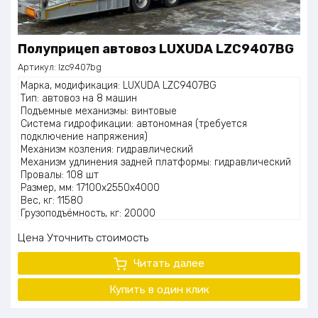
Полуприцеп автовоз LUXUDA LZC9407BG
Артикул:
lzc9407bg
Марка, модификация: LUXUDA LZC9407BG
Тип: автовоз на 8 машин
Подъемные механизмы: винтовые
Система гидрофикации: автономная (требуется
подключение напряжения)
Механизм козления: гидравлический
Механизм удлинения задней платформы: гидравлический
Провалы: 108 шт
Размер, мм: 17100х2550х4000
Вес, кг: 11580
Грузоподъёмность, кг: 20000
Подвеска: пневматическая регулируемая
Цена
Уточнить стоимость
Оси: 2 BPW 400K по 10 тонн
Резина двухскатная: 245/70 R17,5
Читать далее
Тормозная система: двухконтурная барабанная с ABS
WABCO
Купить в один
клик
Лапы: 2 шт. под гусаком JOST
ССУ: 1150
Дополнительно: