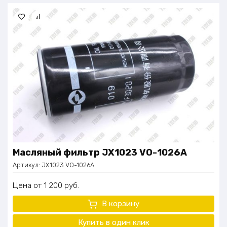
Ремни для увязки машин – 16 шт
Запасное колесо – 1 шт
Огнетушитель – 2 шт
Башмак противооткатный – 2 шт
Ящик инструментальный – 2 шт
ЗИП набор – 1 шт
Масляный фильтр JX1023 VO-1026A
Артикул:
JX1023 VO-1026A
Цена
1 200
руб.
В корзину
Купить в один
клик