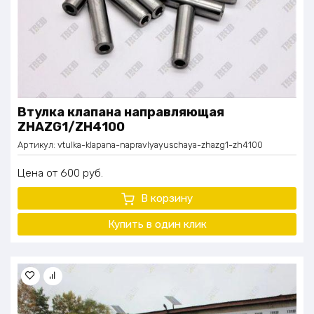
Втулка клапана направляющая
ZHAZG1/ZH4100
Артикул:
vtulka-klapana-napravlyayuschaya-zhazg1-zh4100
Цена
600
руб.
В корзину
Купить в один
клик