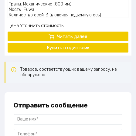
Трапы: Механические (800 мм)
Мосты: Fuwa
Количество осей: 3 (включая подъемную ось)
Дополнительно: фитинги для контейнера (3 пары), 10
Цена
Уточнить стоимость
конников (140×140×2000)
Шкворень: 90/50 мм
Читать далее
Габариты: 14690×2500×3700 мм
Грузоподъемность: 60000 кг
Купить в один
клик
Топливный бак: 1000 литров
Запасное колесо: 1 шт
Товаров, соответствующих вашему запросу, не
обнаружено.
Отправить сообщение