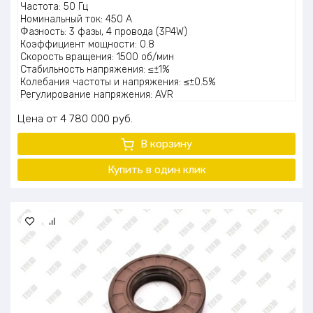
Частота: 50 Гц
Номинальный ток: 450 А
Фазность: 3 фазы, 4 провода (3P4W)
Коэффициент мощности: 0.8
Скорость вращения: 1500 об/мин
Стабильность напряжения: ≤±1%
Колебания частоты и напряжения: ≤±0.5%
Регулирование напряжения: AVR
Габаритные размеры: 3900×1400×1950 мм
Цена
4 780 000
руб.
Вес: 3000 кг
Уровень шума: до 75 дБ(А)
В корзину
Тип топлива: природный или сжиженный газ
Купить в один
клик