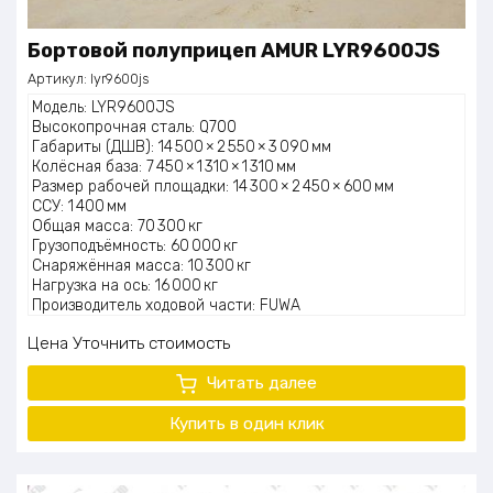
Бортовой полуприцеп AMUR LYR9600JS
Артикул:
lyr9600js
Модель: LYR9600JS
Высокопрочная сталь: Q700
Габариты (ДШВ): 14 500 × 2 550 × 3 090 мм
Колёсная база: 7 450 × 1 310 × 1 310 мм
Размер рабочей площадки: 14 300 × 2 450 × 600 мм
ССУ: 1 400 мм
Общая масса: 70 300 кг
Грузоподъёмность: 60 000 кг
Снаряжённая масса: 10 300 кг
Нагрузка на ось: 16 000 кг
Производитель ходовой части: FUWA
Подвеска: Рессорная, ABC
Цена
Уточнить стоимость
Расстояние между колёсами: 1 840 × 1 840 × 1 840 мм
Количество осей: 3
Читать далее
Количество шин: 13
Рессора (пружина): -/13/13/13
Купить в один
клик
Размер шин: 315/80 R22.5
Запасное колесо: 1 шт.
Фитинги под контейнеры: 20 мм, 40 мм
Шкворень: 2 на 90 и 50 мм