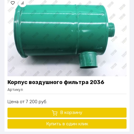
Коники: 6 пар (выдвижные)
Для перекачки топлива: встроенные электронасосы
Топливный бак: 2 по 500 л
Для увязки: 12 дополнительных колец (внутри площадки)
Под талрепы (трещотки): 12 встроенных креплений
Корпус воздушного фильтра 2036
Артикул:
Цена
7 200
руб.
В корзину
Купить в один
клик