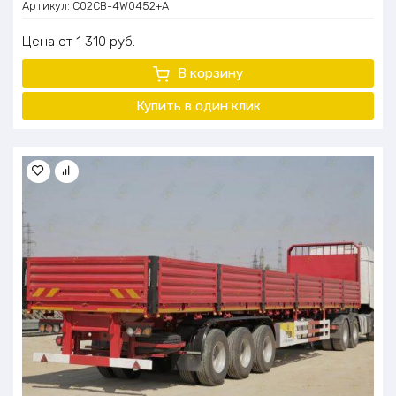
Артикул:
C02CB-4W0452+A
Цена
1 310
руб.
В корзину
Купить в один
клик