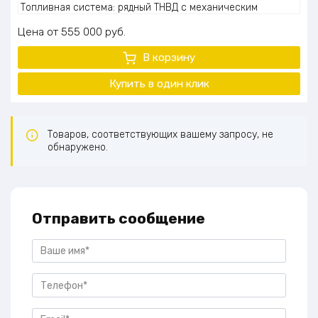
Топливная система: рядный ТНВД с механическим
приводом, непосредственный впрыск
Цена
555 000
руб.
Охлаждение: жидкостное с принудительной циркуляцией
Масса (сухая): 650 кг
В корзину
Экологический стандарт: Евро-2
Купить в один
клик
Товаров, соответствующих вашему запросу, не
обнаружено.
Отправить сообщение