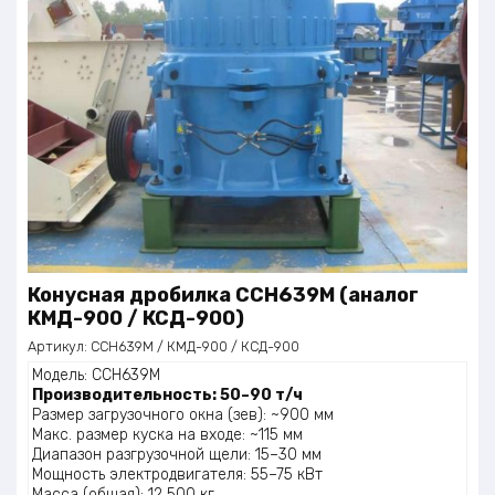
Конусная дробилка CCH639M (аналог
КМД-900 / КСД-900)
Артикул:
CCH639M / КМД-900 / КСД-900
Модель: CCH639M
Производительность: 50–90 т/ч
Размер загрузочного окна (зев): ~900 мм
Макс. размер куска на входе: ~115 мм
Диапазон разгрузочной щели: 15–30 мм
Мощность электродвигателя: 55–75 кВт
Масса (общая): 12 500 кг