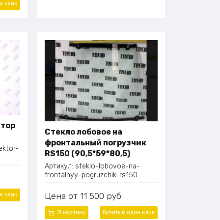
ин
клик
ктор
Стекло лобовое на
фронтальный погрузчик
ektor-
RS150 (90,5*59*80,5)
Артикул:
steklo-lobovoe-na-
frontalnyy-pogruzchik-rs150
Цена
11 500
руб.
ин
клик
В корзину
Купить в один
клик