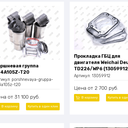
Прокладка ГБЦ для
двигателя Weichai De
ршневая группа
TD226/WP6 (13059912
4A105Z-T20
Артикул:
13059912
тикул:
porshnevaya-gruppa-
4a105z-t20
Цена
2 700
руб.
ена
31 100
руб.
В корзину
Купить в од
В корзину
Купить в один
клик