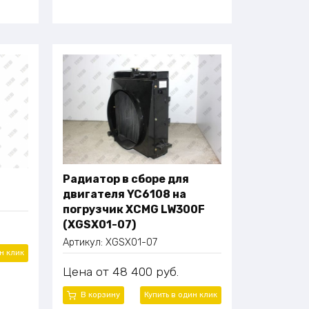
Радиатор в сборе для
двигателя YC6108 на
погрузчик XCMG LW300F
(XGSX01-07)
Артикул:
XGSX01-07
ин
клик
Цена
48 400
руб.
В корзину
Купить в один
клик