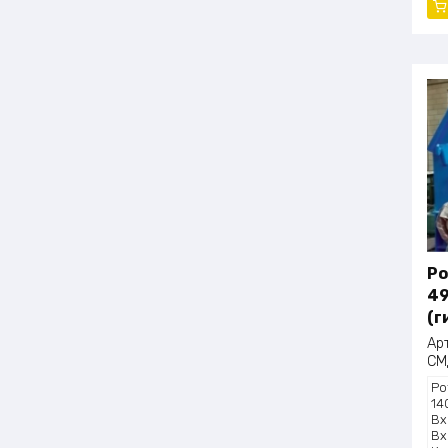
Ро
49
(г
Ар
СМ
Ро
14
Вх
Вх