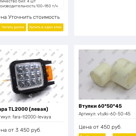
личество бил: 4 шт
оизводительность:100–180 т/ч
сса:14 700 кг
ена
Уточнить стоимость
Читать далее
Купить в один
клик
Втулки 60*50*45
ра TL2000 (левая)
Артикул:
vtulki-60-50-45
тикул:
fara-tl2000-levaya
Цена
450
руб.
ена
3 450
руб.