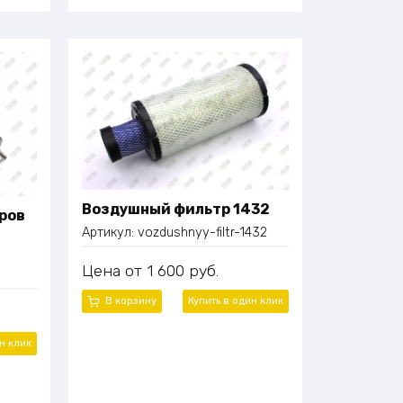
Воздушный фильтр 1432
ров
Артикул:
vozdushnyy-filtr-1432
Цена
1 600
руб.
В корзину
Купить в один
клик
ин
клик