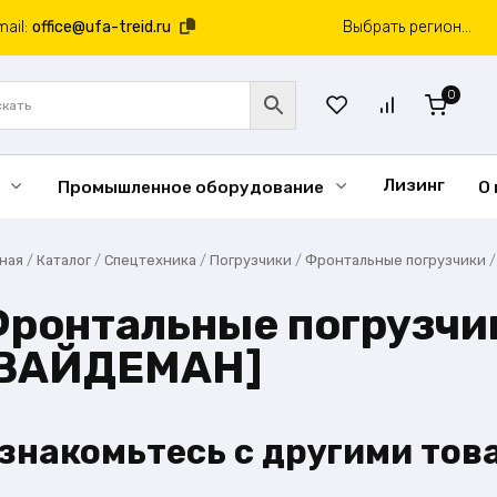
mail:
office@ufa-treid.ru
Выбрать регион...
0
Лизинг
Промышленное оборудование
О
вная
/
Каталог
/
Спецтехника
/
Погрузчики
/
Фронтальные погрузчики
ронтальные погрузч
[ВАЙДЕМАН]
знакомьтесь с другими тов