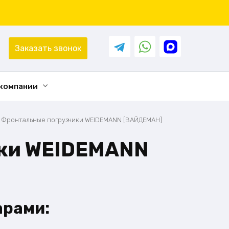
Заказать звонок
 компании
/
Фронтальные погрузчики WEIDEMANN [ВАЙДЕМАН]
ики WEIDEMANN
арами: