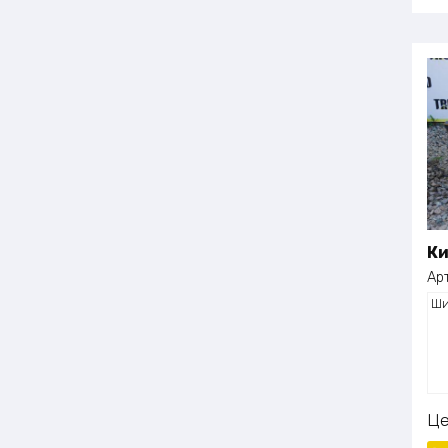
Ки
Ар
Ши
Ц