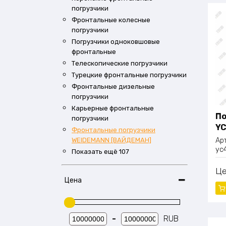
погрузчики
Фронтальные колесные
погрузчики
Погрузчики одноковшовые
фронтальные
Телескопические погрузчики
Турецкие фронтальные погрузчики
Фронтальные дизельные
погрузчики
Карьерные фронтальные
По
погрузчики
YC
Фронтальные погрузчики
Ар
WEIDEMANN [ВАЙДЕМАН]
yc
Показать ещё 107
Ц
Цена
-
RUB
Мин. цена
Макс. цена