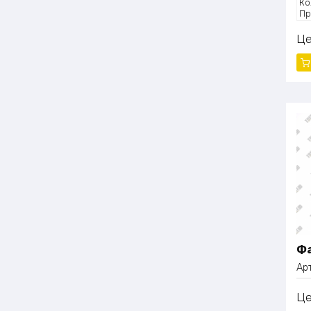
Ко
Пр
Ма
Ц
Фа
Ар
Ц