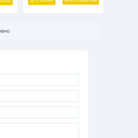
В корзину
Купить в один
клик
ин
клик
жено.