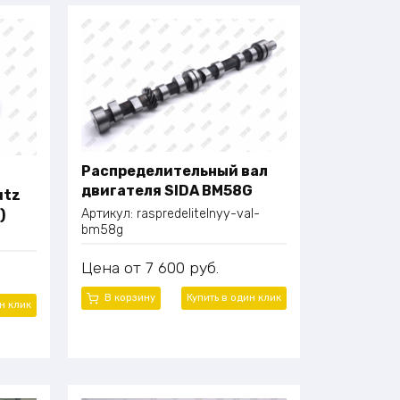
Распределительный вал
двигателя SIDA BM58G
utz
)
Артикул:
raspredelitelnyy-val-
bm58g
Цена
7 600
руб.
В корзину
Купить в один
клик
ин
клик