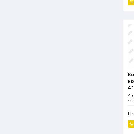
Си
Sm
Оп
вс
Ко
ко
4
Ар
ko
Ц