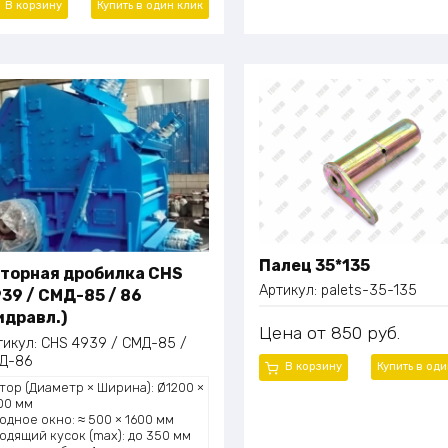
В корзину
Купить в один
клик
Палец 35*135
торная дробилка CHS
Артикул:
palets-35-135
39 / СМД-85 / 86
идравл.)
Цена
850
руб.
тикул:
CHS 4939 / СМД-85 /
Д-86
В корзину
Купить в од
тор (Диаметр × Ширина): Ø1200 ×
00 мм
одное окно: ≈ 500 × 1600 мм
одящий кусок (max): до 350 мм