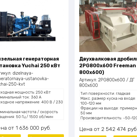
зельная генераторная
Двухвалковая дробил
тановка Yuchai 250 кВт
2PG800x600 Freeman 
800х600)
тикул:
dizelnaya-
neratornaya-ustanovka-
Артикул:
2PG800x600 / ДГ
chai-250-kvt
800х600
ходная мощность: 250 кВт
Тип поверхности: гладкая
минальный ток: 360 А
Макс. размер куска на входе:
ходное напряжение: 400 В / 230
100–120 мм
Фракции на выходе: примерн
минальная частота / скорость
50 мм
ащения: 50 Гц / 1500 об/мин
Производительность: ~50–120
лебания частоты: ≤±0.5%
Мощность: ~75–110 кВт
баритные размеры (Д×Ш×В):
ена
1 636 000
руб.
Цена
2 542 474
руб
00×1230×880 мм
с установки: 2300 кг