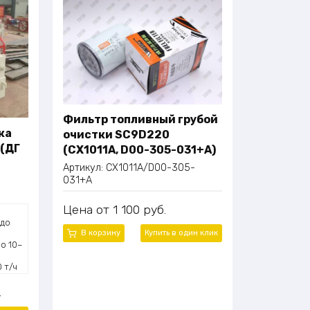
Фильтр топливный грубой
ка
очистки SC9D220
(ДГ
(CX1011A, D00-305-031+A)
Артикул:
CX1011A/D00-305-
031+A
Цена
1 100
руб.
 до
В корзину
Купить в один
клик
о 10–
 т/ч
.