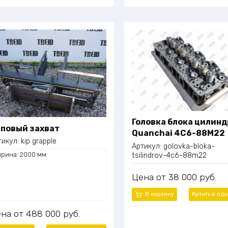
Головка блока цилинд
повый захват
Quanchai 4C6-88M22
тикул:
kip grapple
Артикул:
golovka-bloka-
рина: 2000 мм
tsilindrov-4c6-88m22
Цена
38 000
руб.
В корзину
Купить в од
ена
488 000
руб.