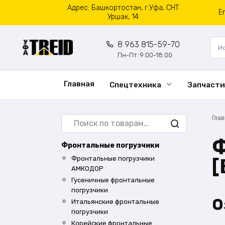
Перейти
Адрес: Башкортостан, г.Уфа, СНТ
E
к
Уршак, 14
содержанию
8 963 815-59-70
Пн-Пт: 9:00-18:00
Главная
Спецтехника
Запчасти
Искать:
Гла
Ф
Фронтальные погрузчики
Фронтальные погрузчики
АМКОДОР
Гусеничные фронтальные
погрузчики
О
Итальянские фронтальные
погрузчики
Корейские фронтальные