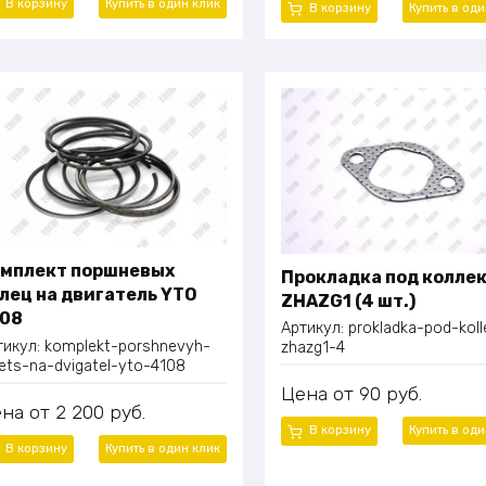
В корзину
Купить в один
клик
В корзину
Купить в од
стема управления с дисплеем:
artGen Zhongzhi
циональное оборудование:
троенный топливный бак
мплект поршневых
Прокладка под колле
лец на двигатель YTO
ZHAZG1 (4 шт.)
108
Артикул:
prokladka-pod-koll
тикул:
komplekt-porshnevyh-
zhazg1-4
lets-na-dvigatel-yto-4108
Цена
90
руб.
ена
2 200
руб.
В корзину
Купить в од
В корзину
Купить в один
клик