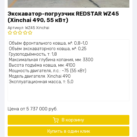
Экскаватор-погрузчик REDSTAR WZ45
(Xinchai 490, 55 кВт)
Артикул:
WZ45 Xinchai
Оценка
Объём фронтального ковша, м³: 0,8–1,0
5.00
из 5
Объём экскаваторного ковша, м³: 0,25
Грузоподъёмность, т: 1,8
Максимальная глубина копания, мм: 3300
Высота подъёма ковша, мм: 4100
Мощность двигателя, л.с.: ~75 (55 кВт)
Модель двигателя: Xinchai 490
Эксплуатационная масса, т: 5,0
Цена
5 737 000
руб.
В корзину
Купить в один клик