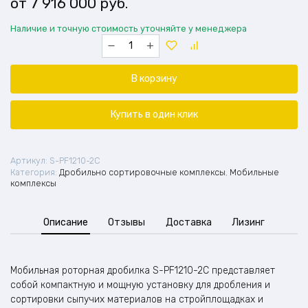
7 916 000
руб.
Наличие и точную стоимость уточняйте у менеджера
Количество
товара
Колёсная
мобильная
В корзину
роторная
дробильная
установка
Купить в один клик
S-
PF1210-
2C
Артикул:
S-PF1210-2C
Категория:
Дробильно сортировочные комплексы
,
Мобильные
комплексы
Описание
Отзывы
Доставка
Лизинг
Мобильная роторная дробилка S-PF1210-2C представляет
собой компактную и мощную установку для дробления и
сортировки сыпучих материалов на стройплощадках и