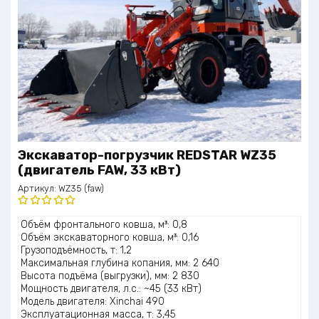
Экскаватор-погрузчик REDSTAR WZ35
(двигатель FAW, 33 кВт)
Артикул:
WZ35 (faw)
Оценка
Объём фронтального ковша, м³: 0,8
5.00
из 5
Объём экскаваторного ковша, м³: 0,16
Грузоподъёмность, т: 1,2
Максимальная глубина копания, мм: 2 640
Высота подъёма (выгрузки), мм: 2 830
Мощность двигателя, л.с.: ~45 (33 кВт)
Модель двигателя: Xinchai 490
Эксплуатационная масса, т: 3,45