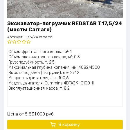
Экскаватор-погрузчик REDSTAR T17,5/24
(мосты Carraro)
Артикул:
T17,5/24 camarro
Оценка
Объём фронтального ковша, м³: 1
5.00
из 5
Объём экскаваторного ковша, м³: 0,3
Грузоподъёмность, т: 2,5
Максимальная глубина копания, мм: 4082/4500
Высота подъёма (выгрузки), мм: 2742
Мощность двигателя, л.с.: 100,6
Модель двигателя: Cummins 4BTA3.9-C100-II
Эксплуатационная масса, т: 8,2
Цена
5 831 000
руб.
В корзину