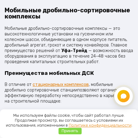
Мобильные дробильно-сортировочные
комплексы
Мобильные дробильно-сортировочные комплексы — это
высокотехнологичные установки на гусеничном или
колесном шасси, объединяющие в одном корпусе питатель,
дробильный агрегат, грохот и систему конвейеров. Главное
преимущество решений от
Уфа-Трейд
— возможность ввода
оборудования в эксплуатацию в течение 24–48 часов без
проведения капитальных строительных работ.
Преимущества мобильных ДСК
В отличие от
стационарных комплексов
, мобильные
дробильно сортировочные станциипозволяют организовать
эффективную переработку непосредственно в карьере или
на строительной площадке:
Отсутствие фундаментов:
Установки не требуют
Мы используем файлы cookie, чтобы сайт работал лучше.
специального бетонного основания, что существенно
Продолжая просмотр, вы соглашаетесь с условиями их
сокращает затраты и сроки запуска производства.
использования, изложенными в
Политике конфиденциальности
.
Маневренность и автономность:
Оборудование
Принять
Главная
Меню
Каталог
Корзина
легко перемещается вслед за фронтом работ и может