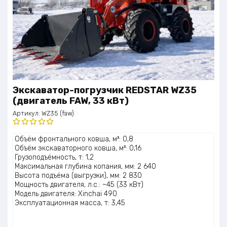
Экскаватор-погрузчик REDSTAR WZ35
(двигатель FAW, 33 кВт)
Артикул:
WZ35 (faw)
Оценка
Объём фронтального ковша, м³: 0,8
5.00
из 5
Объём экскаваторного ковша, м³: 0,16
Грузоподъёмность, т: 1,2
Максимальная глубина копания, мм: 2 640
Высота подъёма (выгрузки), мм: 2 830
Мощность двигателя, л.с.: ~45 (33 кВт)
Модель двигателя: Xinchai 490
Эксплуатационная масса, т: 3,45