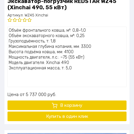
Экскаватор-погрузчик REDSTAR WZ45
(Xinchai 490, 55 кВт)
Артикул:
WZ45 Xinchai
Оценка
Объём фронтального ковша, м³: 0,8–1,0
5.00
из 5
Объём экскаваторного ковша, м³: 0,25
Грузоподъёмность, т: 1,8
Максимальная глубина копания, мм: 3300
Высота подъёма ковша, мм: 4100
Мощность двигателя, л.с.: ~75 (55 кВт)
Модель двигателя: Xinchai 490
Эксплуатационная масса, т: 5,0
Цена
5 737 000
руб.
В корзину
Купить в один клик