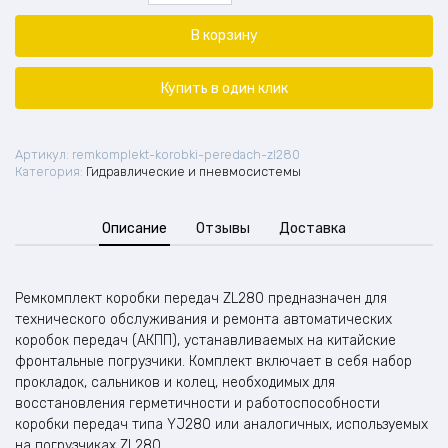
Ремкомплект
коробки
В корзину
передач
погрузчика
ZL280
Купить в один клик
Артикул:
remkomplekt-korobki-peredach-zl280
Категория:
Гидравлические и пневмосистемы
Описание
Отзывы
Доставка
Ремкомплект коробки передач ZL280 предназначен для
технического обслуживания и ремонта автоматических
коробок передач (АКПП), устанавливаемых на китайские
фронтальные погрузчики. Комплект включает в себя набор
прокладок, сальников и колец, необходимых для
восстановления герметичности и работоспособности
коробки передач типа YJ280 или аналогичных, используемых
на погрузчиках ZL280.