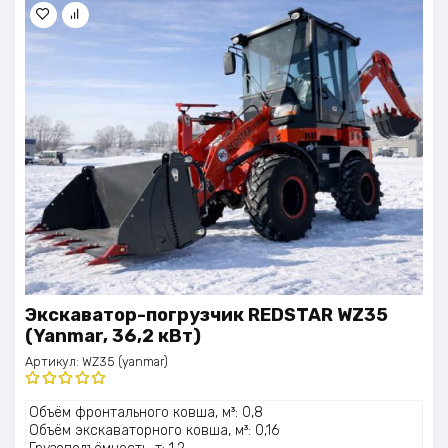
Экскаватор-погрузчик REDSTAR WZ35
(Yanmar, 36,2 кВт)
Артикул:
WZ35 (yanmar)
Оценка
Объём фронтального ковша, м³: 0,8
5.00
из 5
Объём экскаваторного ковша, м³: 0,16