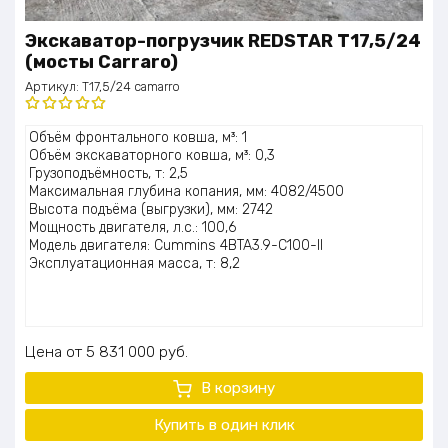
Экскаватор-погрузчик REDSTAR T17,5/24
(мосты Carraro)
Артикул:
T17,5/24 camarro
Оценка
Объём фронтального ковша, м³: 1
5.00
из 5
Объём экскаваторного ковша, м³: 0,3
Грузоподъёмность, т: 2,5
Максимальная глубина копания, мм: 4082/4500
Высота подъёма (выгрузки), мм: 2742
Мощность двигателя, л.с.: 100,6
Модель двигателя: Cummins 4BTA3.9-C100-II
Эксплуатационная масса, т: 8,2
Цена
5 831 000
руб.
В корзину
Купить в один клик