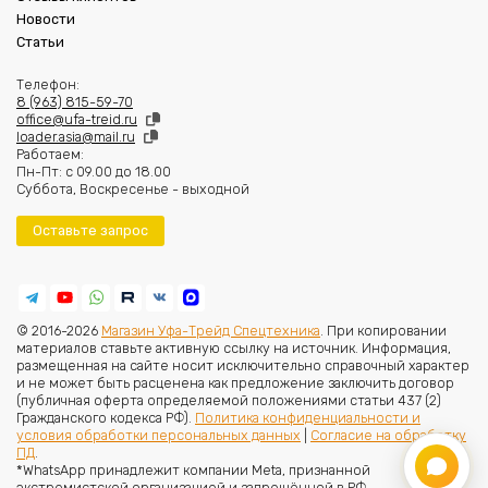
Новости
Статьи
Телефон:
8 (963) 815-59-70
office@ufa-treid.ru
loader.asia@mail.ru
Работаем:
Пн-Пт: с 09.00 до 18.00
Суббота, Воскресенье - выходной
Оставьте запрос
© 2016-2026
Магазин Уфа-Трейд Спецтехника
. При копировании
материалов ставьте активную ссылку на источник. Информация,
размещенная на сайте носит исключительно справочный характер
и не может быть расценена как предложение заключить договор
(публичная оферта определяемой положениями статьи 437 (2)
Гражданского кодекса РФ).
Политика конфиденциальности и
условия обработки персональных данных
|
Согласие на обработку
ПД
.
*WhatsApp принадлежит компании Meta, признанной
экстремистской организацией и запрещённой в РФ