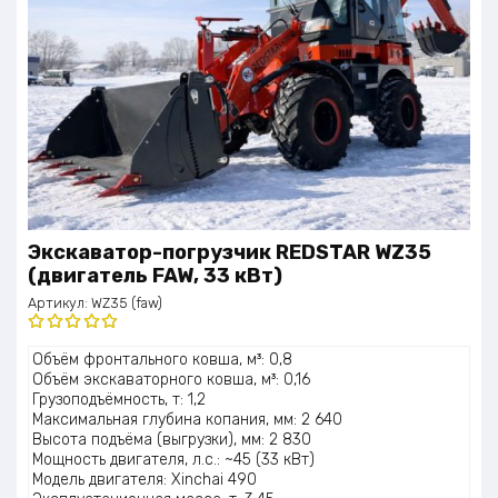
Экскаватор-погрузчик REDSTAR WZ35
(двигатель FAW, 33 кВт)
Артикул:
WZ35 (faw)
Оценка
Объём фронтального ковша, м³: 0,8
5.00
из 5
Объём экскаваторного ковша, м³: 0,16
Грузоподъёмность, т: 1,2
Максимальная глубина копания, мм: 2 640
Высота подъёма (выгрузки), мм: 2 830
Мощность двигателя, л.с.: ~45 (33 кВт)
Модель двигателя: Xinchai 490