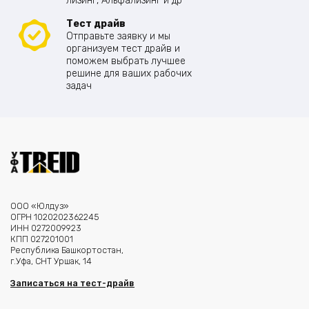
лизинг, Альфализинг и др
Тест драйв
Отправьте заявку и мы
организуем тест драйв и
поможем выбрать лучшее
решине для ваших рабочих
задач
ООО «Юлдуз»
ОГРН 1020202362245
ИНН 0272009923
КПП 027201001
Республика Башкортостан,
г.Уфа, СНТ Уршак, 14
Записаться на тест-драйв