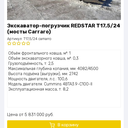
Экскаватор-погрузчик REDSTAR T17,5/24
(мосты Carraro)
Артикул:
T17,5/24 camarro
Оценка
Объём фронтального ковша, м³: 1
5.00
из 5
Объём экскаваторного ковша, м³: 0,3
Грузоподъёмность, т: 2,5
Максимальная глубина копания, мм: 4082/4500
Высота подъёма (выгрузки), мм: 2742
Мощность двигателя, л.с.: 100,6
Модель двигателя: Cummins 4BTA3.9-C100-II
Эксплуатационная масса, т: 8,2
Цена
5 831 000
руб.
В корзину