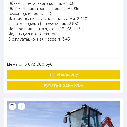
Оценка
Объём фронтального ковша, м³: 0,8
5.00
из 5
Объём экскаваторного ковша, м³: 0,16
Грузоподъёмность, т: 1,2
Максимальная глубина копания, мм: 2 640
Высота подъёма (выгрузки), мм: 2 830
Мощность двигателя, л.с.: ~49 (36,2 кВт)
Модель двигателя: Yanmar
Эксплуатационная масса, т: 3,45
Цена
3 073 000
руб.
В корзину
Купить в один клик