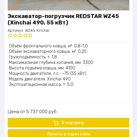
Экскаватор-погрузчик REDSTAR WZ45
(Xinchai 490, 55 кВт)
Артикул:
WZ45 Xinchai
Оценка
Объём фронтального ковша, м³: 0,8–1,0
5.00
из 5
Объём экскаваторного ковша, м³: 0,25
Грузоподъёмность, т: 1,8
Максимальная глубина копания, мм: 3300
Высота подъёма ковша, мм: 4100
Мощность двигателя, л.с.: ~75 (55 кВт)
Модель двигателя: Xinchai 490
Эксплуатационная масса, т: 5,0
Цена
5 737 000
руб.
В корзину
Купить в один клик