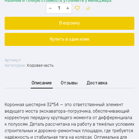
Наличие и точную стоимость уточняйте у менеджера
Количество
товара
Шестерня
коронная
В корзину
на
экскаватор-
погрузчик
Купить в один клик
32*54
Артикул:
Категория:
Ходовая часть
Описание
Отзывы
Доставка
Коронная шестерня 32*54 — это ответственный элемент
ведущего моста экскаватора-погрузчика, обеспечивающий
корректную передачу крутящего момента от дифференциала
к полуосям. Деталь рассчитана на работу в тяжёлых условиях
строительных и дорожно-ремонтных площадок, где требуется
надёжность и стабильная тяга на колёсах. Оптимальна для