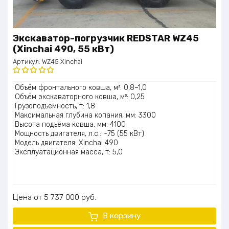
Экскаватор-погрузчик REDSTAR WZ45
(Xinchai 490, 55 кВт)
Артикул:
WZ45 Xinchai
Оценка
Объём фронтального ковша, м³: 0,8–1,0
5.00
из 5
Объём экскаваторного ковша, м³: 0,25
Грузоподъёмность, т: 1,8
Максимальная глубина копания, мм: 3300
Высота подъёма ковша, мм: 4100
Мощность двигателя, л.с.: ~75 (55 кВт)
Модель двигателя: Xinchai 490
Эксплуатационная масса, т: 5,0
Цена
5 737 000
руб.
В корзину