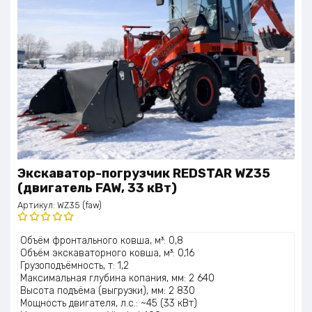
Экскаватор-погрузчик REDSTAR WZ35
(двигатель FAW, 33 кВт)
Артикул:
WZ35 (faw)
Оценка
Объём фронтального ковша, м³: 0,8
5.00
из 5
Объём экскаваторного ковша, м³: 0,16
Грузоподъёмность, т: 1,2
Максимальная глубина копания, мм: 2 640
Высота подъёма (выгрузки), мм: 2 830
Мощность двигателя, л.с.: ~45 (33 кВт)