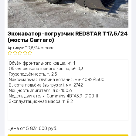
Экскаватор-погрузчик REDSTAR T17,5/24
(мосты Carraro)
Артикул:
T17,5/24 camarro
Оценка
Объём фронтального ковша, м³: 1
5.00
из 5
Объём экскаваторного ковша, м³: 0,3
Грузоподъёмность, т: 2,5
Максимальная глубина копания, мм: 4082/4500
Высота подъёма (выгрузки), мм: 2742
Мощность двигателя, л.с.: 100,6
Модель двигателя: Cummins 4BTA3.9-C100-II
Эксплуатационная масса, т: 8,2
Цена
5 831 000
руб.