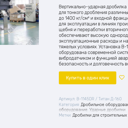
Вертикально-ударная дробилка 
для тонкого дробления различн
до 1400 кг/см² и входной фракц
для эксплуатации в линиях прои
щебня и переработки вторичног
обеспечивают высокую однородн
эксплуатационные расходы и н
тяжелых условиях. Установка B-
оборудована современной сист
вибродатчиком и функцией авар
безопасность и долговечность в
Купить в один клик
Артикул:
B-1145DR / Титан Д-160
Категория:
Дробильное оборудова
оборудование
,
Ударные дробилки
Метки:
Дробилки для строительных