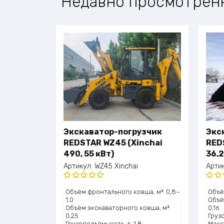
Недавно просмотрен
Экскаватор-погрузчик
Экс
REDSTAR WZ45 (Xinchai
RED
490, 55 кВт)
36,2
Артикул:
WZ45 Xinchai
Арти
Оценка
Оце
Объём фронтального ковша, м³: 0,8–
Объё
5.00
из 5
5.0
1,0
Объё
Объём экскаваторного ковша, м³:
0,16
0,25
Грузо
Грузоподъёмность, т: 1,8
Макс