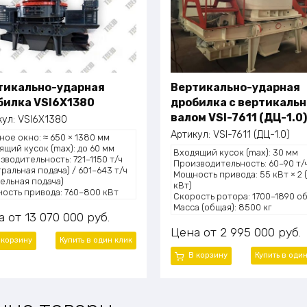
тикально-ударная
Вертикально-ударная
билка VSI6X1380
дробилка с вертикаль
валом VSI-7611 (ДЦ-1.0)
кул:
VSI6X1380
Артикул:
VSI-7611 (ДЦ-1.0)
ное окно: ≈ 650 × 1380 мм
ящий кусок (max): до 60 мм
Входящий кусок (max): 30 мм
зводительность: 721–1150 т/ч
Производительность: 60–90 т/
тральная подача) / 601–643 т/ч
Мощность привода: 55 кВт × 2 (
дельная подача)
кВт)
ость привода: 760–800 кВт
Скорость ротора: 1700–1890 о
–400 × 2 кВт)
Масса (общая): 8500 кг
ость ротора: 800–1100 об/мин
а
13 070 000
руб.
м дробления: камень о камень
Цена
2 995 000
руб.
мень о металл (Stone-on-Stone /
 корзину
Купить в один клик
-on-Anvil, в зависимости от
В корзину
Купить в оди
игурации подачи)