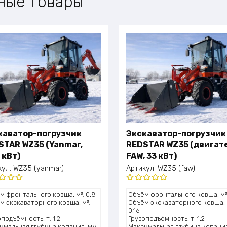
ные товары
каватор-погрузчик
Экскаватор-погрузчик
STAR WZ35 (Yanmar,
REDSTAR WZ35 (двигат
 кВт)
FAW, 33 кВт)
кул:
WZ35 (yanmar)
Артикул:
WZ35 (faw)
нка
Оценка
м фронтального ковша, м³: 0,8
Объём фронтального ковша, м³:
0
из 5
5.00
из 5
м экскаваторного ковша, м³:
Объём экскаваторного ковша, 
0,16
подъёмность, т: 1,2
Грузоподъёмность, т: 1,2
имальная глубина копания, мм:
Максимальная глубина копания