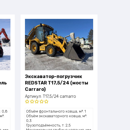
Экскаватор-погрузчик
ель
REDSTAR T17,5/24 (мосты
Carraro)
Артикул:
T17,5/24 camarro
Оценка
 0,8
Объём фронтального ковша, м³: 1
5.00
из 5
м³:
Объём экскаваторного ковша, м³:
0,3
Грузоподъёмность, т: 2,5
, мм:
Максимальная глубина копания, мм: