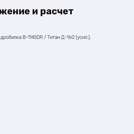
жение и расчет
робилка B-1145DR / Титан Д-160 (усил.),