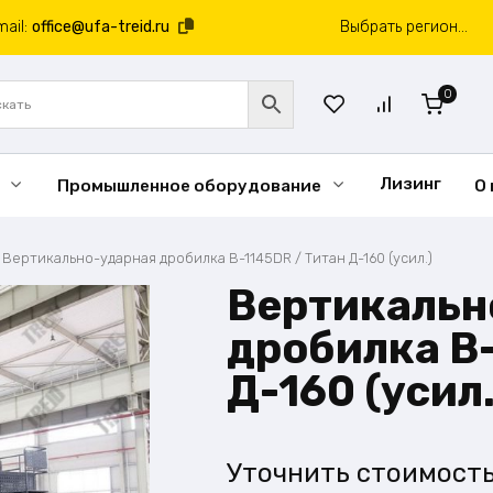
mail:
office@ufa-treid.ru
Выбрать регион...
0
Лизинг
Промышленное оборудование
О
/
Вертикально-ударная дробилка B-1145DR / Титан Д-160 (усил.)
Вертикальн
дробилка B-
Д-160 (усил.
Уточнить стоимост