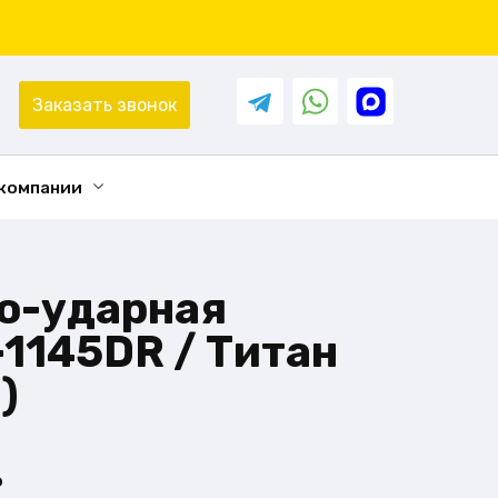
Заказать звонок
 компании
о-ударная
1145DR / Титан
)
ь