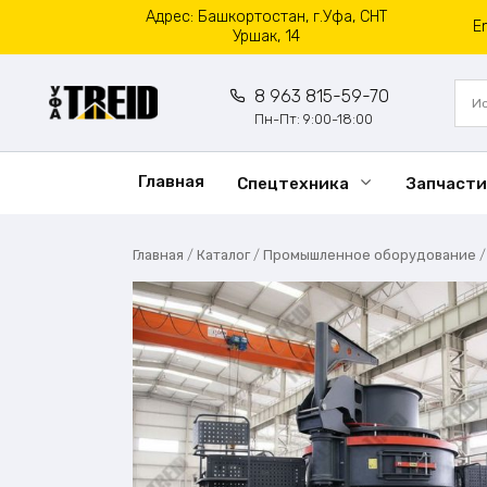
Перейти
Адрес: Башкортостан, г.Уфа, СНТ
E
к
Уршак, 14
содержанию
8 963 815-59-70
Пн-Пт: 9:00-18:00
Главная
Спецтехника
Запчасти
Главная
/
Каталог
/
Промышленное оборудование