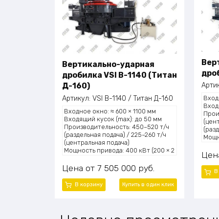
Вер
Вертикально-ударная
дро
дробилка VSI В-1140 (Титан
Арти
Д-160)
Артикул:
VSI В-1140 / Титан Д-160
Вход
Вход
Входное окно: ≈ 600 × 1100 мм
Прои
Входящий кусок (max): до 50 мм
(цен
Производительность: 450–520 т/ч
(раз
(раздельная подача) / 225–260 т/ч
Мощн
(центральная подача)
(380
Мощность привода: 400 кВт (200 × 2
Скор
Цен
кВт)
Режи
Скорость ротора: 1180–1310 об/мин
Цена
7 505 000
руб.
/ ка
В
Режим дробления: камень о камень
Rock
/ камень о металл (Stone-on-Stone /
конф
В корзину
Купить в один клик
Rock-on-Anvil, в зависимости от
конфигурации подачи)