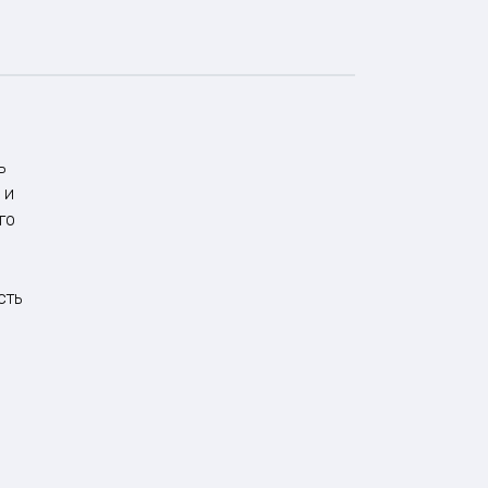
ь
 и
го
сть