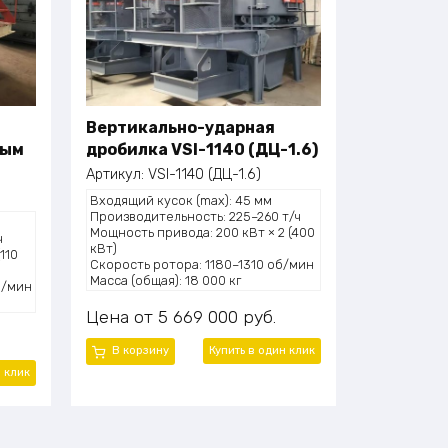
Вертикально-ударная
ным
дробилка VSI-1140 (ДЦ-1.6)
Артикул:
VSI-1140 (ДЦ-1.6)
Входящий кусок (max): 45 мм
Производительность: 225–260 т/ч
Мощность привода: 200 кВт × 2 (400
ч
кВт)
110
Скорость ротора: 1180–1310 об/мин
Масса (общая): 18 000 кг
б/мин
Цена
5 669 000
руб.
В корзину
Купить в один клик
н клик