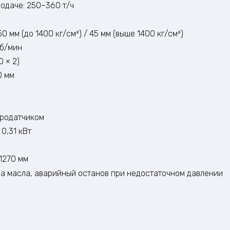
одаче: 250–360 т/ч
 мм (до 1400 кг/см²) / 45 мм (выше 1400 кг/см²)
об/мин
 × 2)
0 мм
бродатчиком
0,31 кВт
1270 мм
ча масла, аварийный останов при недостаточном давлении