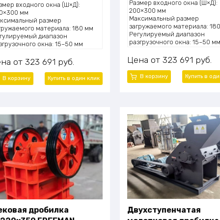
Размер входного окна (Ш×Д):
змер входного окна (Ш×Д):
200×300 мм
0×300 мм
Максимальный размер
ксимальный размер
загружаемого материала: 18
гружаемого материала: 180 мм
Регулируемый диапазон
гулируемый диапазон
разгрузочного окна: 15–50 м
згрузочного окна: 15–50 мм
Производительность: 2–6 тон
оизводительность: 2–6 тонн в
час
Цена
323 691
руб.
с
ена
323 691
руб.
Мощность двигателя: 7,5 кВт
щность двигателя: 7,5 кВт
Габаритные размеры (Д×Ш×В)
В корзину
Купить в оди
В корзину
Купить в один клик
910×750×990 мм
Вес общий: 800 кг
В комплекте: электродвигате
клиновые ремни, анкерные 
Двухступенчатая
ковая дробилка