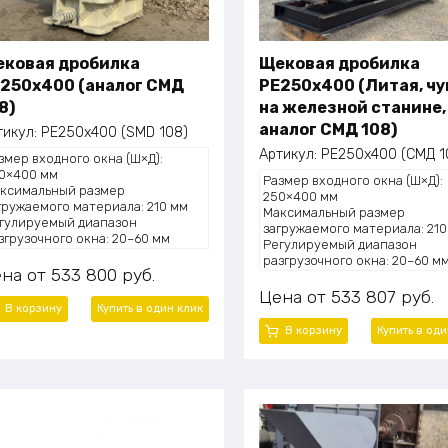
ковая дробилка
Щековая дробилка
250x400 (аналог СМД
PE250х400 (Литая, чу
8)
на железной станине,
аналог СМД 108)
тикул:
PE250x400 (SMD 108)
Артикул:
PE250х400 (СМД 1
змер входного окна (Ш×Д):
0×400 мм
Размер входного окна (Ш×Д):
ксимальный размер
250×400 мм
гружаемого материала: 210 мм
Максимальный размер
гулируемый диапазон
загружаемого материала: 210
згрузочного окна: 20–60 мм
Регулируемый диапазон
оизводительность: 5–20 тонн/ч
разгрузочного окна: 20–60 м
щность двигателя: 15 кВт
ена
533 800
руб.
Производительность: 5–20 т
бариты (Д×Ш×В): 1300×1090×1270
Мощность: 15 кВт
Цена
533 807
руб.
м
Масса: 2000 кг
В корзину
Купить в один клик
с: 2,8 тонн
В корзину
Купить в оди