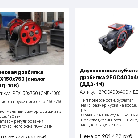
Двухвалковая зубчат
ковая дробилка
дробилка 2PGC400х4
X150x750 (аналог
(ДДЗ-1М)
Д-108)
Артикул:
2PGC400х400 / Д
тикул:
PEX150x750 (СМД-108)
Тип поверхности: зубчатая
змер загрузочного окна: 150×750
Макс. размер куска на входе:
м
мм
ксимальный размер фракции на
Фракции на выходе: 10–50 м
оде: 120 мм
Производительность: 10–20 т
апазон регулирования
Мощность: 7,5 кВт × 2
згрузочного окна: 18–48 мм
Масса (общая): 1380 кг
оизводительность: 16 тонн/ч
Цена
901 422
руб.
щность двигателя: 15 кВт
ена
851 800
руб.