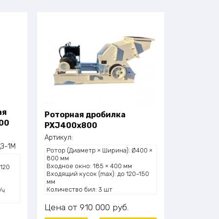
ая
Роторная дробилка
00
PXJ400x800
Артикул:
ДЗ-1М
Ротор (Диаметр × Ширина): Ø400 ×
800 мм
Входное окно: 185 × 400 мм
 120
Входящий кусок (max): до 120–150
мм
м
Количество бил: 3 шт
/ч
Производительность: 20–30 т/ч
Масса: 3900 кг
Цена
910 000
руб.