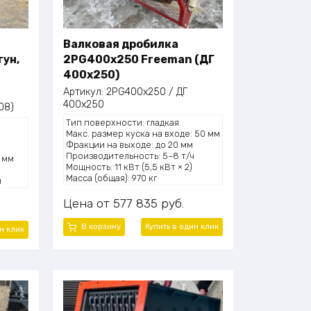
Валковая дробилка
гун,
2PG400x250 Freeman (ДГ
400х250)
Артикул:
2PG400x250 / ДГ
400х250
08)
Тип поверхности: гладкая
Макс. размер куска на входе: 50 мм
Фракции на выходе: до 20 мм
Производительность: 5–8 т/ч
 мм
Мощность: 11 кВт (5,5 кВт × 2)
Масса (общая): 970 кг
м
онн/ч
Цена
577 835
руб.
В корзину
Купить в один клик
н клик