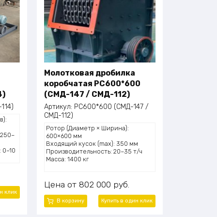
Молотковая дробилка
коробчатая PC600*600
4)
(СМД-147 / СМД-112)
114)
Артикул:
PC600*600 (СМД-147 /
СМД-112)
в):
Ротор (Диаметр × Ширина):
 250–
600×600 мм
Входящий кусок (max): 350 мм
 0–10
Производительность: 20–35 т/ч
Масса: 1400 кг
 18,5
Цена
802 000
руб.
:
н клик
В корзину
Купить в один клик