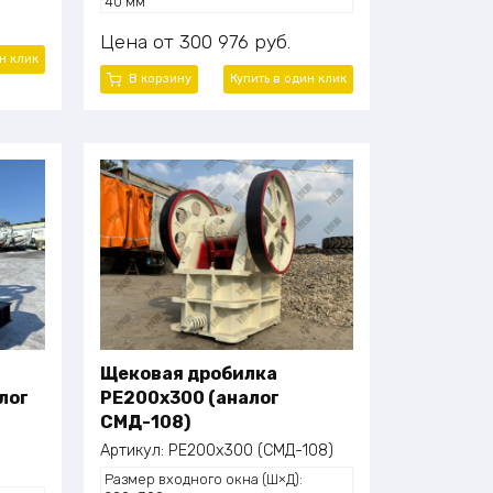
40 мм
:
Производительность: 1–3 т/час
Мощность электродвигателя: 5,5
Цена
300 976
руб.
кВт
н клик
Габаритные размеры (Д×Ш×В):
В корзину
Купить в один клик
720×660×850 мм
Масса (общая): 500 кг
Щековая дробилка
лог
PE200x300 (аналог
СМД-108)
Артикул:
PE200x300 (СМД-108)
Размер входного окна (Ш×Д):