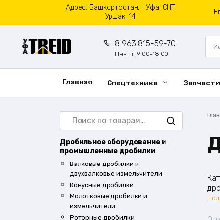
Перейти
Адрес: Башкортостан, г.Уфа, СНТ
E
к
Уршак, 14
содержанию
8 963 815-59-70
Пн-Пт: 9:00-18:00
Главная
Спецтехника
Запчасти
Искать:
Гла
Д
Дробильное оборудование и
промышленные дробилки
Валковые дробилки и
двухвалковые измельчители
Кат
Конусные дробилки
дро
Молотковые дробилки и
ста
Под
измельчители
раз
дем
Роторные дробилки
Ото