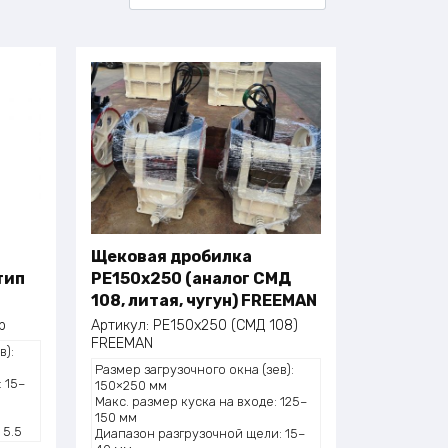
 габариты загрузочного окна,
час и необходимость отделения арматуры.
 полигонах, рециклинговых площадках и в
чено для измельчения вязких полимеров,
а переработки ЖБИ и лома бетона
ленными рабочими органами, мощностью
паратором для извлечения металлических
Щековая дробилка
тип
PE150х250 (аналог СМД
108, литая, чугун) FREEMAN
p
Артикул:
PE150х250 (СМД 108)
FREEMAN
в):
Размер загрузочного окна (зев):
 15–
150×250 мм
Макс. размер куска на входе: 125–
150 мм
 5.5
Диапазон разгрузочной щели: 15–