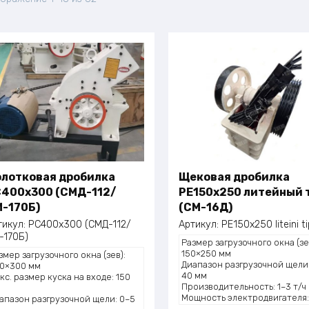
ользования. При подборе агрегата ключевое значение имеют
по
симальный размер входящего куска, производительность в 
популярности
ое оборудование применяется на мусороперерабатывающих
ожно-строительных организациях, однако оно не предназна
улатуры и твердых стальных балок. Для непрерывного цикл
имально подходят новые щековые и роторные модели с уси
вода от 15 кВт и возможностью комплектации магнитным се
ючений.
лотковая дробилка
Щековая дробилка
400x300 (СМД-112/
PE150x250 литейный 
-170Б)
(СМ-16Д)
тикул:
PC400x300 (СМД-112/
Артикул:
PE150x250 liteini ti
-170Б)
Размер загрузочного окна (зе
150×250 мм
змер загрузочного окна (зев):
Диапазон разгрузочной щели:
0×300 мм
40 мм
кс. размер куска на входе: 150
Производительность: 1–3 т/ч
м
Мощность электродвигателя:
апазон разгрузочной щели: 0–5
кВт