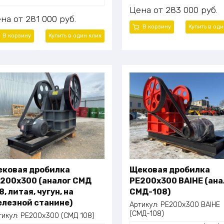
м
Габаритные размеры (ДхШхВ)
оизводительность: 0,5–2 т/ч
Цена
283 000
руб.
720×660×850 мм
щность электродвигателя: 7,5
ена
281 000
руб.
Масса (общая): 500 кг
т
В корзину
Купить в оди
баритные размеры (Д×Ш×В):
В корзину
Купить в один клик
00×700×900 мм
сса (общая): 500 кг
ковая дробилка
Щековая дробилка
200х300 (аналог СМД
PE200x300 BAIHE (ана
8, литая, чугун, на
СМД-108)
лезной станине)
Артикул:
PE200x300 BAIHE
(СМД-108)
тикул:
PE200х300 (СМД 108)