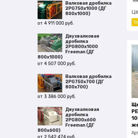
м
Валковая дробилка
Пр
2PG750x1000 (ДГ
Мо
Ц
800х1000)
кВ
Га
4 911 000
руб.
14
Ма
Двухвалковая
дробилка
2PG800x1000
Freeman (ДГ
800х1000)
4 507 000
руб.
Валковая дробилка
2PG750x700 (ДГ
800х700)
3 386 000
руб.
Ще
Двухвалковая
PE
дробилка
10
2PG800x600
же
Freeman (ДГ
800х600)
Ар
2 542 474
руб.