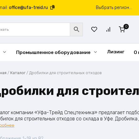
mail:
office@ufa-treid.ru
Выбрать регион...
0
Лизинг
Промышленное оборудование
О
вная
/
Каталог
/
Дробилки для строительных отходов
робилки для строите
алог компании «Уфа-Трейд Спецтехника» предлагает подб
билок для строительных отходов со склада в Уфе. Дробилка 
ционарная или мобильная измельчительная машина, выпол
робнее
давление и ударное фракционирование лома железобетонны
онтированного асфальтового полотна и остатков строитель
Сортировка:
бражение 1–18 из 82