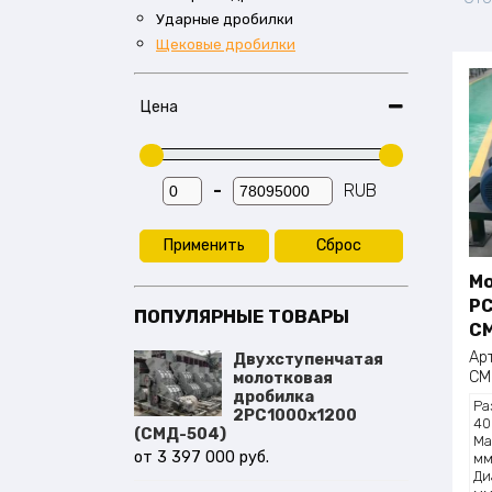
исп
Ударные дробилки
мак
Щековые дробилки
Нов
дор
мак
Цена
опт
при
вкл
-
RUB
Мин. цена
Макс. цена
Применить
Сброс
Мо
PC
ПОПУЛЯРНЫЕ ТОВАРЫ
СМ
Ар
Двухступенчатая
СМ
молотковая
дробилка
Ра
2PC1000х1200
40
(СМД-504)
Ма
3 397 000
руб.
м
Ди