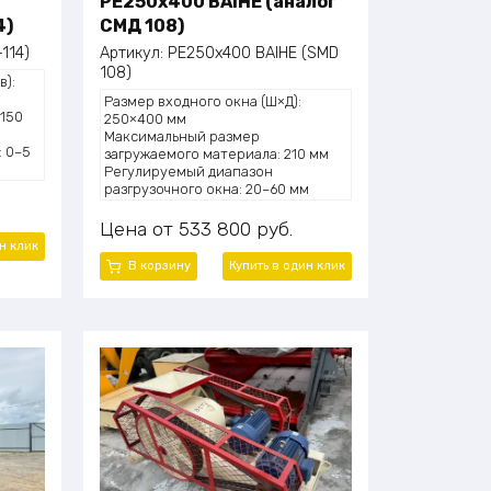
PE250x400 BAIHE (аналог
4)
СМД 108)
114)
Артикул:
PE250x400 BAIHE (SMD
108)
в):
Размер входного окна (Ш×Д):
 150
250×400 мм
Максимальный размер
: 0–5
загружаемого материала: 210 мм
Регулируемый диапазон
/ч
разгрузочного окна: 20–60 мм
11 кВт
Производительность: 5–20 тонн/ч
Мощность двигателя: 15 кВт
Цена
533 800
руб.
:
Габариты (Д×Ш×В): 1300×1090×1270
н клик
мм
В корзину
Купить в один клик
Масса: 2,8 т