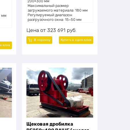
200×300 мм
Максимальный размер
загружаемого материала: 180 мм
Регулируемый диапазон
0 мм
разгрузочного окна: 15–50 мм
Производительность: 2–6 тонн в
м
час
н в
Цена
323 691
руб.
Мощность двигателя: 7,5 кВт
Габаритные размеры (Д×Ш×В):
В корзину
Купить в один клик
910×750×990 мм
:
н клик
Вес общий: 1,2 тонны
ль,
болты
Щековая дробилка