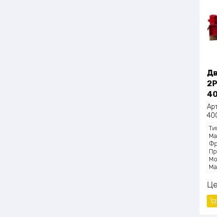
Дв
2P
40
Ар
40
Ти
Ма
Фр
Пр
Мо
Ма
Ц