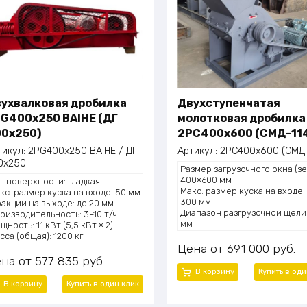
ухвалковая дробилка
Двухступенчатая
G400x250 BAIHE (ДГ
молотковая дробилка
0х250)
2PC400x600 (СМД-11
тикул:
2PG400x250 BAIHE / ДГ
Артикул:
2PC400x600 (СМД-
0х250
Размер загрузочного окна (зе
400×600 мм
п поверхности: гладкая
Макс. размер куска на входе:
кс. размер куска на входе: 50 мм
300 мм
акции на выходе: до 20 мм
Диапазон разгрузочной щели:
оизводительность: 3–10 т/ч
мм
щность: 11 кВт (5,5 кВт × 2)
Производительность: 1–4 т/ч
сса (общая): 1200 кг
Мощность электродвигателя:
Цена
691 000
руб.
кВт × 2
ена
577 835
руб.
Габаритные размеры (Д×Ш×В)
В корзину
Купить в оди
2600×950×1500 мм
В корзину
Купить в один клик
Масса (общая): 1100 кг