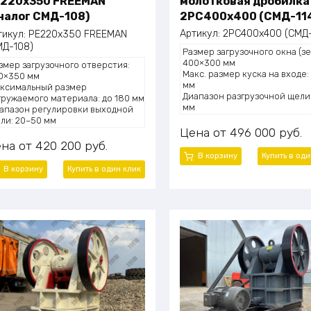
молотковая дробилка
220х350 FREEMAN
2PC400x400 (СМД-11
налог СМД-108)
Артикул:
2PC400x400 (СМД-
тикул:
PE220х350 FREEMAN
МД-108)
Размер загрузочного окна (зе
400×300 мм
змер загрузочного отверстия:
Макс. размер куска на входе:
0×350 мм
мм
ксимальный размер
Диапазон разгрузочной щели
гружаемого материала: до 180 мм
мм
апазон регулировки выходной
Производительность: 0,5–2 т
ли: 20–50 мм
Мощность электродвигателя: 
Цена
496 000
руб.
оизводительность: до 5–15 тонн/
× 2
с
ена
420 200
руб.
Габаритные размеры (Д×Ш×В)
щность двигателя: 11 кВт
В корзину
Купить в оди
2200×900×1200 мм
сса: около 1500 кг
В корзину
Купить в один клик
Масса (общая): 600 кг