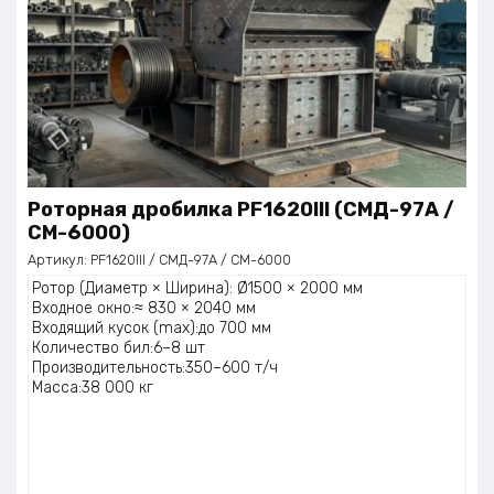
Роторная дробилка PF1620III (СМД-97А /
СМ-6000)
Артикул:
PF1620III / СМД-97А / СМ-6000
Ротор (Диаметр × Ширина): Ø1500 × 2000 мм
Входное окно:≈ 830 × 2040 мм
Входящий кусок (max):до 700 мм
Количество бил:6–8 шт
Производительность:350–600 т/ч
Масса:38 000 кг