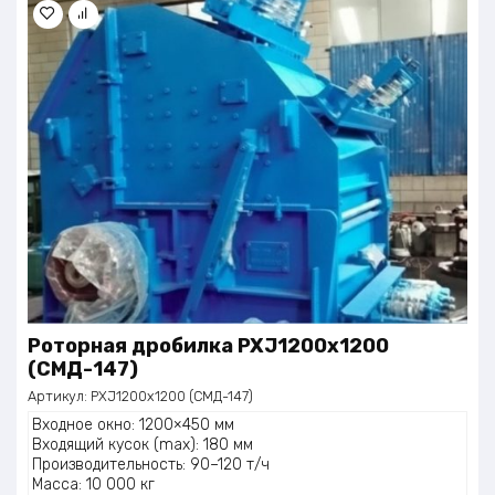
Роторная дробилка PXJ1200х1200
(СМД-147)
Артикул:
PXJ1200х1200 (СМД-147)
Входное окно: 1200×450 мм
Входящий кусок (max): 180 мм
Производительность: 90–120 т/ч
Масса: 10 000 кг