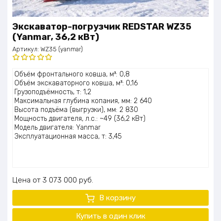
Экскаватор-погрузчик REDSTAR WZ35
(Yanmar, 36,2 кВт)
Артикул:
WZ35 (yanmar)
Оценка
Объём фронтального ковша, м³: 0,8
5.00
из 5
Объём экскаваторного ковша, м³: 0,16
Грузоподъёмность, т: 1,2
Максимальная глубина копания, мм: 2 640
Высота подъёма (выгрузки), мм: 2 830
Мощность двигателя, л.с.: ~49 (36,2 кВт)
Модель двигателя: Yanmar
Эксплуатационная масса, т: 3,45
Цена
3 073 000
руб.
В корзину
Купить в один клик