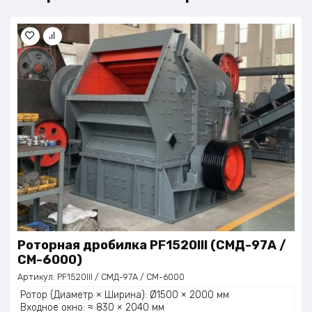
Роторная дробилка PF1520III (СМД-97А /
СМ-6000)
Артикул:
PF1520III / СМД-97А / СМ-6000
Ротор (Диаметр × Ширина): Ø1500 × 2000 мм
Входное окно: ≈ 830 × 2040 мм