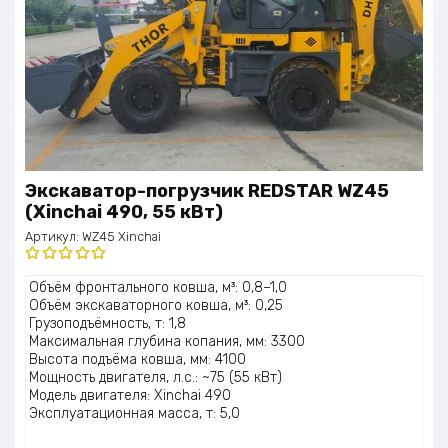
Экскаватор-погрузчик REDSTAR WZ45
(Xinchai 490, 55 кВт)
Артикул:
WZ45 Xinchai
Оценка
Объём фронтального ковша, м³: 0,8–1,0
5.00
из 5
Объём экскаваторного ковша, м³: 0,25
Грузоподъёмность, т: 1,8
Максимальная глубина копания, мм: 3300
Высота подъёма ковша, мм: 4100
Мощность двигателя, л.с.: ~75 (55 кВт)
Модель двигателя: Xinchai 490
Эксплуатационная масса, т: 5,0