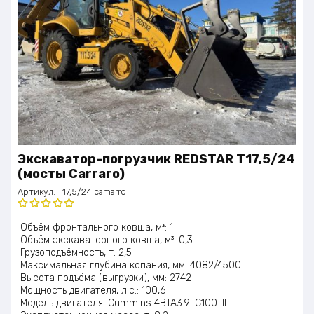
Экскаватор-погрузчик REDSTAR T17,5/24
(мосты Carraro)
Артикул:
T17,5/24 camarro
Оценка
Объём фронтального ковша, м³: 1
5.00
из 5
Объём экскаваторного ковша, м³: 0,3
Грузоподъёмность, т: 2,5
Максимальная глубина копания, мм: 4082/4500
Высота подъёма (выгрузки), мм: 2742
Мощность двигателя, л.с.: 100,6
Модель двигателя: Cummins 4BTA3.9-C100-II