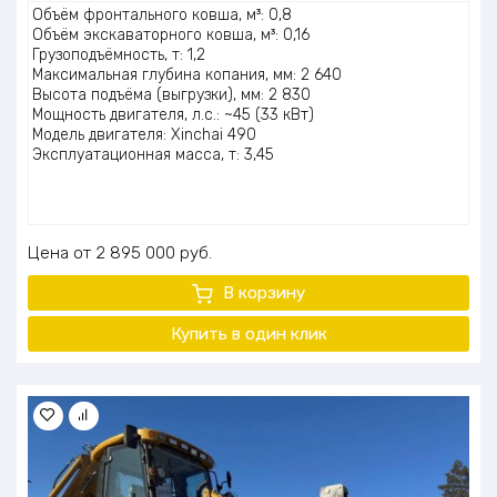
Оценка
Объём фронтального ковша, м³: 0,8
5.00
из 5
Объём экскаваторного ковша, м³: 0,16
Грузоподъёмность, т: 1,2
Максимальная глубина копания, мм: 2 640
Высота подъёма (выгрузки), мм: 2 830
Мощность двигателя, л.с.: ~45 (33 кВт)
Модель двигателя: Xinchai 490
Эксплуатационная масса, т: 3,45
Цена
2 895 000
руб.
В корзину
Купить в один клик