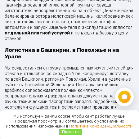
квалифицированной инженерной группы от завода-
изготовителя непосредственно на ваш объект. Динамическая
балансировка ротора молотковой машины, калибровка ячеек
сит, настройка зазоров валков, подключение шкафов
автоматики и запуск измельчителя в эксплуатацию являются
отдельной платной услугой
и не входят в базовую цену
станков.
Логистика в Башкирии, в Поволжье и на
Урале
Мы осуществляем отгрузку промышленных измельчителей для
стекла и стеклобоя со склада в Уфе, координируя доставку
по всей Башкирии, регионам Поволжья, Урала и в удаленные
субъекты Российской Федерации. Поставка китайских
дробилок сопровождается полным комплектом
сопроводительных и разрешительных документов на русском
языке, техническими паспортами заводов, подробными
чертежами фундаментов и регламентами проведения
планового технического обслуживания силами
Мы используем файлы cookie, чтобы сайт работал лучше.
эксплуатирующих служб предприятия.
Продолжая просмотр, вы соглашаетесь с условиями их
использования, изложенными в
Политике конфиденциальности
.
Часто задаваемые вопросы по
Принять
Главная
Меню
Каталог
Корзина
эксплуатации дробилок для стекла