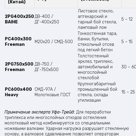
(Китай)
Листовое стекло,
2PG400x250
ДВ-400 /
аптекарский и
5 – 12
BAIHE
ДГ-400х250
тарный бой стекла,
ламповый лом
Тонкостенная тара,
PC400x300
банки, бутылки,
М20х20 / СМД-500
5 – 15
Freeman
стекольный отсев
под легкий бетон
Толстостенный
эрклез, триплекс,
2PG750x500
ДВ-750 /
автомобильный и
30 – 6
Freeman
ДГ-750х500
многослойный
стеклобой
Крупногабаритный
PC600x400
СМД-97A /
промышленный бой
15 – 25
Heavy
Молотковые ГОСТ
стекла, склады
утилизации
Примечание эксперта Уфа-Трейд:
Для переработки
триплекса или многослойных отходов остекления
молотковый метод комбинируется со специальными
ножевыми валками. Ударная нагрузка разрушает стеклянную
основу, а валковое сдавливание позволяет операторам