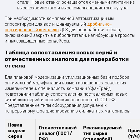
стали. Новые станки оснащаются сменными плитами из
высокохромистого и высокомарганцовистого чугуна.
При необходимости комплексной автоматизации мы
спроектируем для вас индивидуальный
дробильно-
сортировочный комплекс
ДСК для переработки стекла,
включающий закрытые вибропитатели, калибрующие грохоты
и пылезащищенные конвейеры.
Таблица сопоставления новых серий и
отечественных аналогов для переработки
стекла
Для плановой модернизации утилизационных баз и подбора
оптимальной модификации взамен изношенных советских
измельчителей, специалисты компании Уфа-Трейд
подготовили таблицу сопоставления поставляемых новых
китайских серий и российских аналогов по ГОСТ РФ.
Представленные типы оборудования допущены к
непрерывному фракционированию силикатных материалов.
Новая
Отечественный
Рекомендуемый
модель
Прои
аналог (ГОСТ/
тип сырья
серии
(т/ч)
РФ)
(стеклобой)