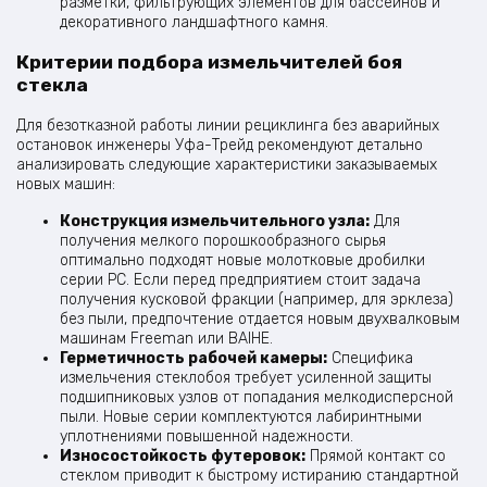
разметки, фильтрующих элементов для бассейнов и
декоративного ландшафтного камня.
Критерии подбора измельчителей боя
стекла
Для безотказной работы линии рециклинга без аварийных
остановок инженеры Уфа-Трейд рекомендуют детально
анализировать следующие характеристики заказываемых
новых машин:
Конструкция измельчительного узла:
Для
получения мелкого порошкообразного сырья
оптимально подходят новые молотковые дробилки
серии PC. Если перед предприятием стоит задача
получения кусковой фракции (например, для эрклеза)
без пыли, предпочтение отдается новым двухвалковым
машинам Freeman или BAIHE.
Герметичность рабочей камеры:
Специфика
измельчения стеклобоя требует усиленной защиты
подшипниковых узлов от попадания мелкодисперсной
пыли. Новые серии комплектуются лабиринтными
уплотнениями повышенной надежности.
Износостойкость футеровок:
Прямой контакт со
стеклом приводит к быстрому истиранию стандартной