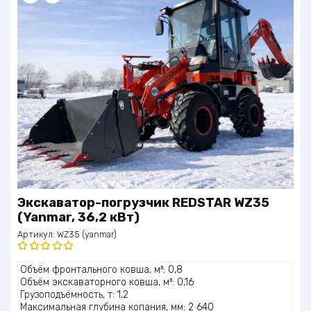
Экскаватор-погрузчик REDSTAR WZ35
(Yanmar, 36,2 кВт)
Артикул:
WZ35 (yanmar)
Оценка
Объём фронтального ковша, м³: 0,8
5.00
из 5
Объём экскаваторного ковша, м³: 0,16
Грузоподъёмность, т: 1,2
Максимальная глубина копания, мм: 2 640