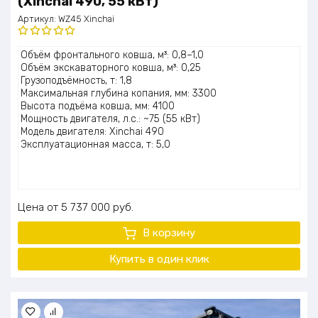
(Xinchai 490, 55 кВт)
Артикул:
WZ45 Xinchai
Оценка
Объём фронтального ковша, м³: 0,8–1,0
5.00
из 5
Объём экскаваторного ковша, м³: 0,25
Грузоподъёмность, т: 1,8
Максимальная глубина копания, мм: 3300
Высота подъёма ковша, мм: 4100
Мощность двигателя, л.с.: ~75 (55 кВт)
Модель двигателя: Xinchai 490
Эксплуатационная масса, т: 5,0
Цена
5 737 000
руб.
В корзину
Купить в один клик