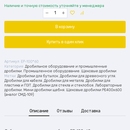
Наличие и точную стоимость уточняйте у менеджера
Количество
товара
Лабораторная
щековая
В корзину
дробилка
EP-
100*60
Купить в один клик
Артикул:
EP-100*60
Категория:
Дробильное оборудование и промышленные
дробилки
,
Промышленное оборудование
,
Щековые дробилки
Метки:
Дробилки для бутылок
,
Дробилки для древесного угля
,
Дробилки для кабеля
,
Дробилки для металла
,
Дробилки для
пластика и ПЭТ
,
Дробилки для стекла и стеклобоя
,
Лабораторные
дробилки
,
Мини дробилки щебня
,
Щековые дробилки PE400х600
(аналог СМД-109)
Описание
Отзывы
Доставка