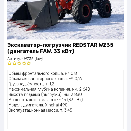
Экскаватор-погрузчик REDSTAR WZ35
(двигатель FAW, 33 кВт)
Артикул:
WZ35 (faw)
Оценка
Объём фронтального ковша, м³: 0,8
5.00
из 5
Объём экскаваторного ковша, м³: 0,16
Грузоподъёмность, т: 1,2
Максимальная глубина копания, мм: 2 640
Высота подъёма (выгрузки), мм: 2 830
Мощность двигателя, л.с.: ~45 (33 кВт)
Модель двигателя: Xinchai 490
Эксплуатационная масса, т: 3,45