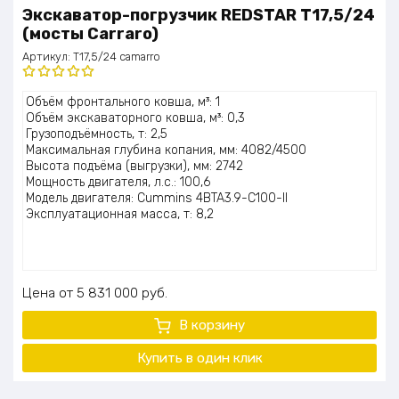
Экскаватор-погрузчик REDSTAR T17,5/24
(мосты Carraro)
Артикул:
T17,5/24 camarro
Оценка
Объём фронтального ковша, м³: 1
5.00
из 5
Объём экскаваторного ковша, м³: 0,3
Грузоподъёмность, т: 2,5
Максимальная глубина копания, мм: 4082/4500
Высота подъёма (выгрузки), мм: 2742
Мощность двигателя, л.с.: 100,6
Модель двигателя: Cummins 4BTA3.9-C100-II
Эксплуатационная масса, т: 8,2
Цена
5 831 000
руб.
В корзину
Купить в один клик