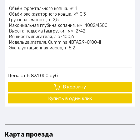
Оценка
Объём фронтального ковша, м³: 1
5.00
из 5
Объём экскаваторного ковша, м³: 0,3
Грузоподъёмность, т: 2,5
Максимальная глубина копания, мм: 4082/4500
Высота подъёма (выгрузки), мм: 2742
Мощность двигателя, л.с.: 100,6
Модель двигателя: Cummins 4BTA3.9-C100-II
Эксплуатационная масса, т: 8,2
Цена
5 831 000
руб.
В корзину
Купить в один клик
Карта проезда