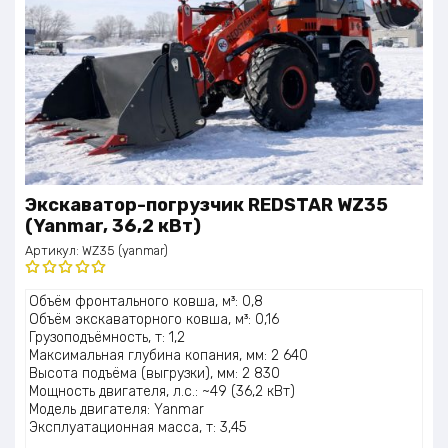
Экскаватор-погрузчик REDSTAR WZ35
(Yanmar, 36,2 кВт)
Артикул:
WZ35 (yanmar)
Оценка
Объём фронтального ковша, м³: 0,8
5.00
из 5
Объём экскаваторного ковша, м³: 0,16
Грузоподъёмность, т: 1,2
Максимальная глубина копания, мм: 2 640
Высота подъёма (выгрузки), мм: 2 830
Мощность двигателя, л.с.: ~49 (36,2 кВт)
Модель двигателя: Yanmar
Эксплуатационная масса, т: 3,45