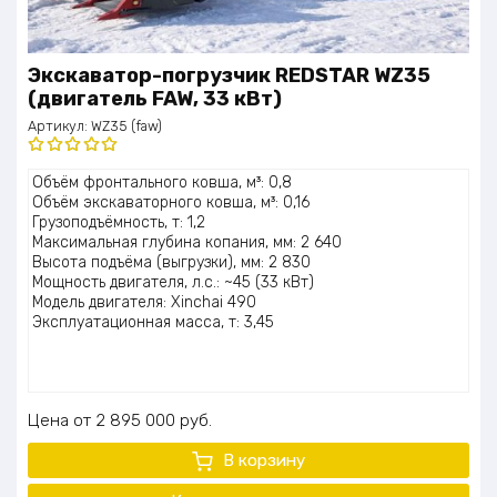
Экскаватор-погрузчик REDSTAR WZ35
(двигатель FAW, 33 кВт)
Артикул:
WZ35 (faw)
Оценка
Объём фронтального ковша, м³: 0,8
5.00
из 5
Объём экскаваторного ковша, м³: 0,16
Грузоподъёмность, т: 1,2
Максимальная глубина копания, мм: 2 640
Высота подъёма (выгрузки), мм: 2 830
Мощность двигателя, л.с.: ~45 (33 кВт)
Модель двигателя: Xinchai 490
Эксплуатационная масса, т: 3,45
Цена
2 895 000
руб.
В корзину