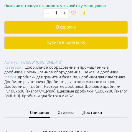
Наличие и точную стоимость уточняйте у менеджера
Количество
товара
Щековая
дробилка
В корзину
PE1500*1800
(СМД-118)
Купить в один клик
Артикул:
PE1500*1800 (СМД-118)
Категория:
Дробильное оборудование и промышленные
дробилки
,
Промышленное оборудование
,
Щековые дробилки
Метки:
Дробилки для гранита и базальта
,
Дробилки для известняка
,
Дробилки для кирпича
,
Дробилки для строительных отходов
,
Дробилки для щебня
,
Карьерные дробилки
,
Щековые дробилки
PE400х600 (аналог СМД-109)
,
Щековые дробилки PE600x900 (аналог
СМД-110). Дробилки для бетона и ЖБИ
Описание
Отзывы
Доставка