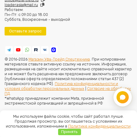
loader.asia@mail.ru
Работаем:
Пн-Пт: с 09.00 до 18.00
Суббота, Воскресенье - выходной
Оставьте запрос
© 2016-2026
Магазин Уфа-Трейд Спецтехника
. При копировании
материалов ставьте активную ссылку на источник. Информация,
размещенная на сайте носит исключительно справочный характер
и не может быть расценена как предложение заключить договор
(публичная оферта определяемой положениями статьи 437 (2)
Гражданского кодекса РФ).
Политика конфиденциальности и
условия обработки персональных данных
|
Согласие на обработку
ПД
.
*WhatsApp принадлежит компании Meta, признанной
экстремистской организацией и запрещённой в РФ
Мы используем файлы cookie, чтобы сайт работал лучше.
Продолжая просмотр, вы соглашаетесь с условиями их
использования, изложенными в
Политике конфиденциальности
.
Принять
Главная
Меню
Каталог
Корзина